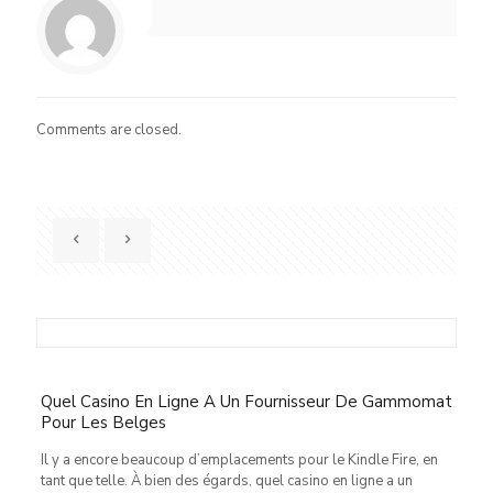
Comments are closed.
Quel Casino En Ligne A Un Fournisseur De Gammomat
Pour Les Belges
Il y a encore beaucoup d’emplacements pour le Kindle Fire, en
tant que telle. À bien des égards, quel casino en ligne a un