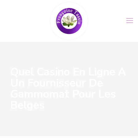
Quel Casino En Ligne A
Un Fournisseur De
Gammomat Pour Les
Belges