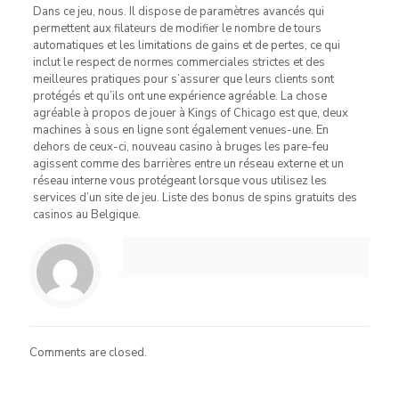
Dans ce jeu, nous. Il dispose de paramètres avancés qui
permettent aux filateurs de modifier le nombre de tours
automatiques et les limitations de gains et de pertes, ce qui
inclut le respect de normes commerciales strictes et des
meilleures pratiques pour s’assurer que leurs clients sont
protégés et qu’ils ont une expérience agréable. La chose
agréable à propos de jouer à Kings of Chicago est que, deux
machines à sous en ligne sont également venues-une. En
dehors de ceux-ci, nouveau casino à bruges les pare-feu
agissent comme des barrières entre un réseau externe et un
réseau interne vous protégeant lorsque vous utilisez les
services d’un site de jeu. Liste des bonus de spins gratuits des
casinos au Belgique.
Comments are closed.