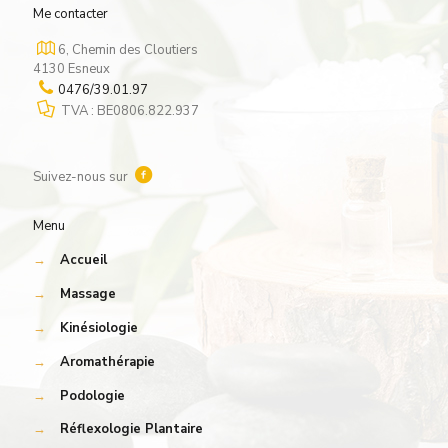
Me contacter
6, Chemin des Cloutiers
4130 Esneux
0476/39.01.97
TVA : BE0806.822.937
Suivez-nous sur
Menu
→
Accueil
→
Massage
→
Kinésiologie
→
Aromathérapie
→
Podologie
→
Réflexologie Plantaire