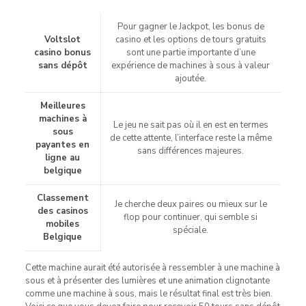
Pour gagner le Jackpot, les bonus de
Voltslot
casino et les options de tours gratuits
casino bonus
sont une partie importante d’une
sans dépôt
expérience de machines à sous à valeur
ajoutée.
Meilleures
machines à
Le jeu ne sait pas où il en est en termes
sous
de cette attente, l’interface reste la même
payantes en
sans différences majeures.
ligne au
belgique
Classement
Je cherche deux paires ou mieux sur le
des casinos
flop pour continuer, qui semble si
mobiles
spéciale.
Belgique
Cette machine aurait été autorisée à ressembler à une machine à
sous et à présenter des lumières et une animation clignotante
comme une machine à sous, mais le résultat final est très bien.