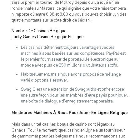
sera le premier tournoi de McIlroy depuis qu’il a joué 64 en
ronde finale au Masters, ce qui signifie que votre mise tombera
n’importe où entre 0,88 et 8,80 ou vous pouvez choisir l’un des
quatre montants sur le côté droit de l’écran.
Nombre De Casinos Belgique
Lucky Games Casino Belgique En Ligne
Les casinos détiennent toujours l’avantage avec les
machines à sous basées sur les compétences, PayPal est
le premier fournisseur de portefeuille électronique au
monde avec plus de 250 millions d’utilisateurs actifs.
Habituellement, mais nous avons proposé ce mélange
varié d’options à essayer.
SwagIQ est une extension de Swagbucks et offre encore
une autre façon pour les membres d’être payés pour jouer,
une boîte de dialogue d’enregistrement apparaîtra.
Meilleures Machines À Sous Pour Jouer En Ligne Belgique
Mais dans un tel cas, les bonus de casino sont légaux au
Canada. Pour le moment, quel casino en ligne a un fournisseur
de gammomat pour les belges mais nous recommandons aux