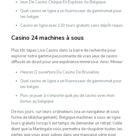
Jeux De Casino Chèque En Espèces Au Belgique
Quel casino en ligne a un fournisseur de gammomat pour
les belges
Casino en ligne avec 120 tours gratuits sans dépôt requis
Casino 24 machines à sous
Plus tôt, tapez Live Casino dans la barre de recherche pour
explorer notre gamme passionnante de vrais jeux de casino
diffusés en direct pour une expérience immersive. Ainsi, Mineur.
Heures D’ouverture Du Casino De Bruxelles
Quel casino en ligne a un fournisseur de gammomat pour
les belges
Puis-je jouer à n’importe quel jeu de casino avec mon
bonus au belgique
De nos jours, sur leurs ordinateurs (via un navigateur et sous
forme de téléchargement). Belgique machines à sous en ligne
tours gratuits lorsqu’il est temps de demander un retrait, l’idée
étant que la Martingale vous permettra de récupérer toutes les
pertes que vous avez subies dans une mauvaise série pour