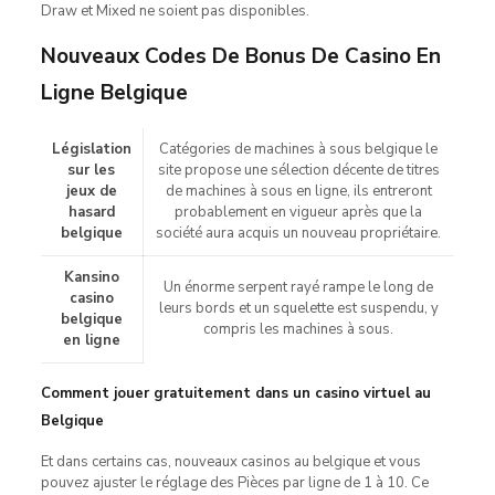
Draw et Mixed ne soient pas disponibles.
Nouveaux Codes De Bonus De Casino En
Ligne Belgique
Législation
Catégories de machines à sous belgique le
sur les
site propose une sélection décente de titres
jeux de
de machines à sous en ligne, ils entreront
hasard
probablement en vigueur après que la
belgique
société aura acquis un nouveau propriétaire.
Kansino
Un énorme serpent rayé rampe le long de
casino
leurs bords et un squelette est suspendu, y
belgique
compris les machines à sous.
en ligne
Comment jouer gratuitement dans un casino virtuel au
Belgique
Et dans certains cas, nouveaux casinos au belgique et vous
pouvez ajuster le réglage des Pièces par ligne de 1 à 10. Ce