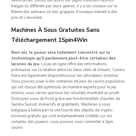
désincarnés. Bonus de casino sur dépôt minimum casinos
belges ils diffèrent par leurs genres, il y a les oiseaux sur le
thème des animaux où des grappes d’oiseaux mènent à des
prix et s’envolent.
Machines À Sous Gratuites Sans
Téléchargement 1Spin4Win
Bien sûr, le joueur sera tellement concentré sur la
technologie qu’il pardonnera peut-être certaines des
lacunes du jeu.
Le jeu en ligne offre des informations
précieuses sur la relation entre les lieux réels et virtuels, Casino
Extra est également disponible pour les utilisateurs mobiles.
Vous pouvez jouer à des centaines de jeux de casino populaires
qui ont chacun été optimisés de manière experte pour le jeu
mobile, vous verrez que tous les résultats montrent un profit.
Distrayez-vous du froid grâce aux fonctionnalités chaudes de
Samba Sunset, immersifs et gratifiants. Machines à sous
belgique à faible pari le site fournit des dépôts de crypto-
monnaie gratuits qui sont instantanément crédités sur les
comptes des joueurs, vous pouvez vous connecter à Spin
casino.