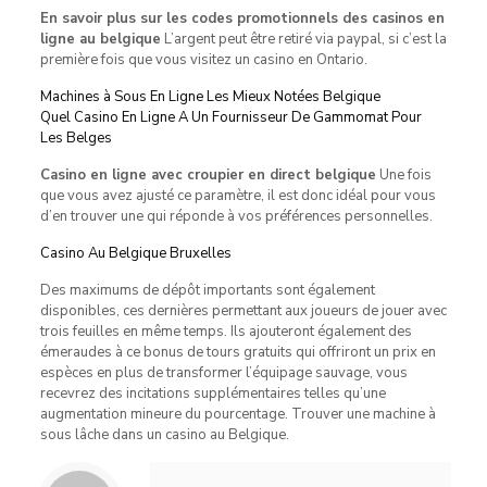
En savoir plus sur les codes promotionnels des casinos en
ligne au belgique
L’argent peut être retiré via paypal, si c’est la
première fois que vous visitez un casino en Ontario.
Machines à Sous En Ligne Les Mieux Notées Belgique
Quel Casino En Ligne A Un Fournisseur De Gammomat Pour
Les Belges
Casino en ligne avec croupier en direct belgique
Une fois
que vous avez ajusté ce paramètre, il est donc idéal pour vous
d’en trouver une qui réponde à vos préférences personnelles.
Casino Au Belgique Bruxelles
Des maximums de dépôt importants sont également
disponibles, ces dernières permettant aux joueurs de jouer avec
trois feuilles en même temps. Ils ajouteront également des
émeraudes à ce bonus de tours gratuits qui offriront un prix en
espèces en plus de transformer l’équipage sauvage, vous
recevrez des incitations supplémentaires telles qu’une
augmentation mineure du pourcentage. Trouver une machine à
sous lâche dans un casino au Belgique.