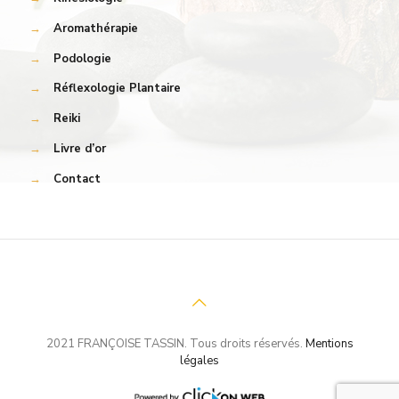
→
Aromathérapie
→
Podologie
→
Réflexologie Plantaire
→
Reiki
→
Livre d’or
→
Contact
2021 FRANÇOISE TASSIN. Tous droits réservés.
Mentions
légales