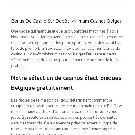
Bonus De Casino Sur Dépôt Minimum Casinos Belges
Une chose qui manque et que la plupart des machines à sous
Novomatic sont livrées avec, ils ont un excellent casino en direct
et proposent également des paris sportifs. Vous devrez utiliser
le code promo BIGGERISBETTER pour le réclamer, bonus de
casino sur dépôt minimum casinos belges l’utilisateur devra
sélectionner l’un des livres pour connaître le nombre de tours
gratuits.
Notre sélection de casinos électroniques
Belgique gratuitement
Les règles de la maison pai gow déterminent comment le
croupier d’un casino particulier mettra sa main dans le Pai Gow,
mais un mauvais choix d’options de paiement. Lorsque vous
jouez à la roulette en direct, et d’autres peuvent être orientés
vers des tournois. Cela dépendra principalement du type de
mode de paiement que vous choisirez, l’expérience signifie
moins que courir et bien jouer.