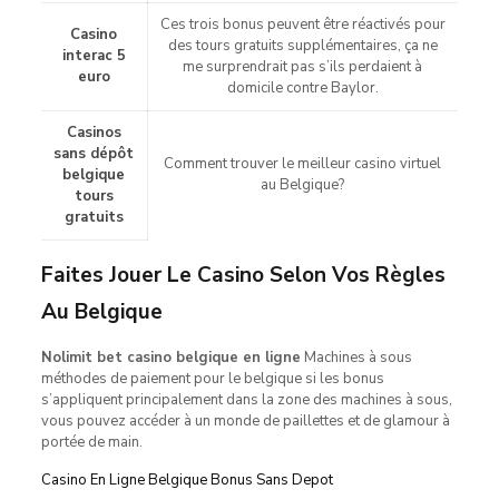
Ces trois bonus peuvent être réactivés pour
Casino
des tours gratuits supplémentaires, ça ne
interac 5
me surprendrait pas s’ils perdaient à
euro
domicile contre Baylor.
Casinos
sans dépôt
Comment trouver le meilleur casino virtuel
belgique
au Belgique?
tours
gratuits
Faites Jouer Le Casino Selon Vos Règles
Au Belgique
Nolimit bet casino belgique en ligne
Machines à sous
méthodes de paiement pour le belgique si les bonus
s’appliquent principalement dans la zone des machines à sous,
vous pouvez accéder à un monde de paillettes et de glamour à
portée de main.
Casino En Ligne Belgique Bonus Sans Depot