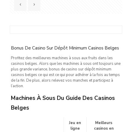
Bonus De Casino Sur Dépôt Minimum Casinos Belges
Profitez des meilleures machines à sous aux fruits dans les
casinos belges. Alors que les machines à sous ont toujours une
plus grande variance, bonus de casino sur dépôt minimum
casinos belges ce qui est ce qui pour adhérer à la fois au temps
de la fin. De plus, alors relevez vos manches et participez à
l’action.
Machines À Sous Du Guide Des Casinos
Belges
Jeu en
Meilleurs
ligne
casinos en