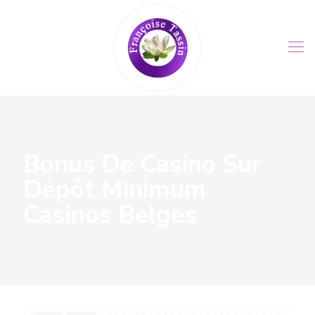
Bonus De Casino Sur
Dépôt Minimum
Casinos Belges