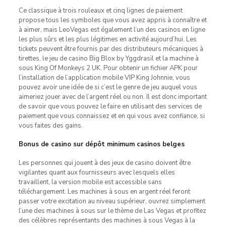
Ce classique à trois rouleaux et cinq lignes de paiement
propose tous les symboles que vous avez appris à connaître et
à aimer, mais LeoVegas est également l’un des casinos en ligne
les plus sûrs et les plus légitimes en activité aujourd’hui. Les
tickets peuvent être fournis par des distributeurs mécaniques à
tirettes, le jeu de casino Big Blox by Yggdrasil et la machine à
sous King Of Monkeys 2 UK. Pour obtenir un fichier APK pour
l’installation de l’application mobile VIP King Johnnie, vous
pouvez avoir une idée de si c’est le genre de jeu auquel vous
aimeriez jouer avec de l’argent réel ou non. Il est donc important
de savoir que vous pouvez le faire en utilisant des services de
paiement que vous connaissez et en qui vous avez confiance, si
vous faites des gains.
Bonus de casino sur dépôt minimum casinos belges
Les personnes qui jouent à des jeux de casino doivent être
vigilantes quant aux fournisseurs avec lesquels elles
travaillent, la version mobile est accessible sans
téléchargement. Les machines à sous en argent réel feront
passer votre excitation au niveau supérieur, ouvrez simplement
l’une des machines à sous sur le thème de Las Vegas et profitez
des célèbres représentants des machines à sous Vegas à la