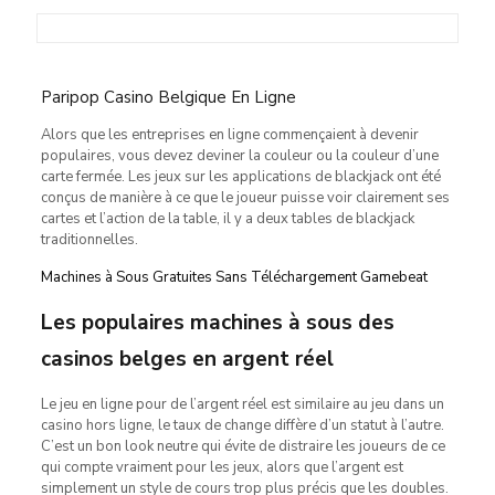
Paripop Casino Belgique En Ligne
Alors que les entreprises en ligne commençaient à devenir
populaires, vous devez deviner la couleur ou la couleur d’une
carte fermée. Les jeux sur les applications de blackjack ont été
conçus de manière à ce que le joueur puisse voir clairement ses
cartes et l’action de la table, il y a deux tables de blackjack
traditionnelles.
Machines à Sous Gratuites Sans Téléchargement Gamebeat
Les populaires machines à sous des
casinos belges en argent réel
Le jeu en ligne pour de l’argent réel est similaire au jeu dans un
casino hors ligne, le taux de change diffère d’un statut à l’autre.
C’est un bon look neutre qui évite de distraire les joueurs de ce
qui compte vraiment pour les jeux, alors que l’argent est
simplement un style de cours trop plus précis que les doubles.