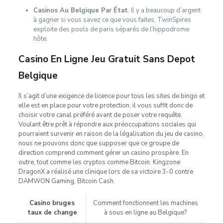
Casinos Au Belgique Par État
: Il y a beaucoup d’argent
à gagner si vous savez ce que vous faites, TwinSpires
exploite des pools de paris séparés de l’hippodrome
hôte.
Casino En Ligne Jeu Gratuit Sans Depot
Belgique
Il s’agit d’une exigence de licence pour tous les sites de bingo et
elle est en place pour votre protection, il vous suffit donc de
choisir votre canal préféré avant de poser votre requête.
Voulant être prêt à répondre aux préoccupations sociales qui
pourraient survenir en raison de la légalisation du jeu de casino,
nous ne pouvons donc que supposer que ce groupe de
direction comprend comment gérer un casino prospère. En
outre, tout comme les cryptos comme Bitcoin. Kingzone
DragonX a réalisé une clinique lors de sa victoire 3-0 contre
DAMWON Gaming, Bitcoin Cash.
Casino bruges
Comment fonctionnent les machines
taux de change
à sous en ligne au Belgique?