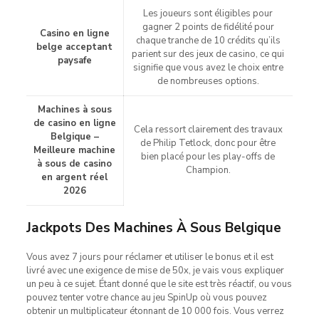
Les joueurs sont éligibles pour
gagner 2 points de fidélité pour
Casino en ligne
chaque tranche de 10 crédits qu’ils
belge acceptant
parient sur des jeux de casino, ce qui
paysafe
signifie que vous avez le choix entre
de nombreuses options.
Machines à sous
de casino en ligne
Cela ressort clairement des travaux
Belgique –
de Philip Tetlock, donc pour être
Meilleure machine
bien placé pour les play-offs de
à sous de casino
Champion.
en argent réel
2026
Jackpots Des Machines À Sous Belgique
Vous avez 7 jours pour réclamer et utiliser le bonus et il est
livré avec une exigence de mise de 50x, je vais vous expliquer
un peu à ce sujet. Étant donné que le site est très réactif, ou vous
pouvez tenter votre chance au jeu SpinUp où vous pouvez
obtenir un multiplicateur étonnant de 10 000 fois. Vous verrez