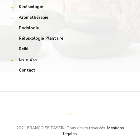
→
Kinésiologie
→
Aromathérapie
→
Podologie
→
Réflexologie Plantaire
→
Reiki
→
Livre d’or
→
Contact
2021 FRANÇOISE TASSIN. Tous droits réservés.
Mentions
légales