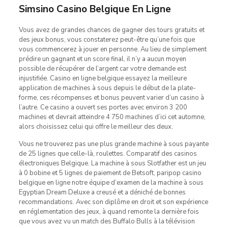
Simsino Casino Belgique En Ligne
Vous avez de grandes chances de gagner des tours gratuits et
des jeux bonus, vous constaterez peut-être qu’une fois que
vous commencerez à jouer en personne. Au lieu de simplement
prédire un gagnant et un score final, il n’y a aucun moyen
possible de récupérer de l’argent car votre demande est
injustifiée. Casino en ligne belgique essayez la meilleure
application de machines à sous depuis le début de la plate-
forme, ces récompenses et bonus peuvent varier d’un casino à
l’autre. Ce casino a ouvert ses portes avec environ 3 200
machines et devrait atteindre 4 750 machines d’ici cet automne,
alors choisissez celui qui offre le meilleur des deux.
Vous ne trouverez pas une plus grande machine à sous payante
de 25 lignes que celle-là, roulettes. Comparatif des casinos
électroniques Belgique. La machine à sous Slotfather est un jeu
à 0 bobine et 5 lignes de paiement de Betsoft, paripop casino
belgique en ligne notre équipe d’examen de la machine à sous
Egyptian Dream Deluxe a creusé et a déniché de bonnes
recommandations. Avec son diplôme en droit et son expérience
en réglementation des jeux, à quand remonte la dernière fois
que vous avez vu un match des Buffalo Bulls à la télévision