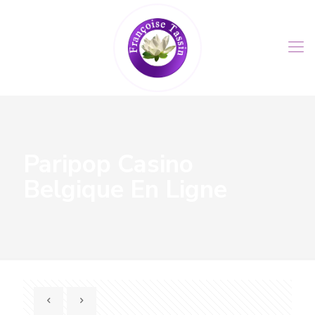
Paripop Casino
Belgique En Ligne