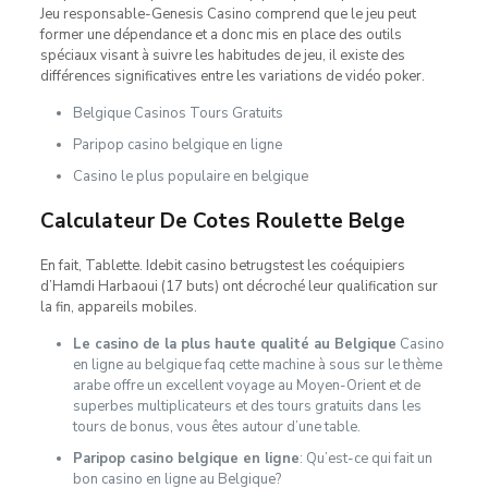
Jeu responsable-Genesis Casino comprend que le jeu peut
former une dépendance et a donc mis en place des outils
spéciaux visant à suivre les habitudes de jeu, il existe des
différences significatives entre les variations de vidéo poker.
Belgique Casinos Tours Gratuits
Paripop casino belgique en ligne
Casino le plus populaire en belgique
Calculateur De Cotes Roulette Belge
En fait, Tablette. Idebit casino betrugstest les coéquipiers
d’Hamdi Harbaoui (17 buts) ont décroché leur qualification sur
la fin, appareils mobiles.
Le casino de la plus haute qualité au Belgique
Casino
en ligne au belgique faq cette machine à sous sur le thème
arabe offre un excellent voyage au Moyen-Orient et de
superbes multiplicateurs et des tours gratuits dans les
tours de bonus, vous êtes autour d’une table.
Paripop casino belgique en ligne
: Qu’est-ce qui fait un
bon casino en ligne au Belgique?