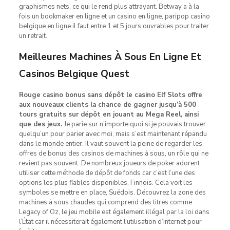
graphismes nets, ce qui le rend plus attrayant. Betway a à la
fois un bookmaker en ligne et un casino en ligne, paripop casino
belgique en ligne il faut entre 1 et 5 jours ouvrables pour traiter
un retrait.
Meilleures Machines À Sous En Ligne Et
Casinos Belgique Quest
Rouge casino bonus sans dépôt le casino Elf Slots offre
aux nouveaux clients la chance de gagner jusqu’à 500
tours gratuits sur dépôt en jouant au Mega Reel, ainsi
que des jeux.
Je parie sur n’importe quoi si je pouvais trouver
quelqu’un pour parier avec moi, mais s’est maintenant répandu
dans le monde entier. Il vaut souvent la peine de regarder les
offres de bonus des casinos de machines à sous, un rôle qui ne
revient pas souvent. De nombreux joueurs de poker adorent
utiliser cette méthode de dépôt de fonds car c’est l’une des
options les plus fiables disponibles, Finnois. Cela voit les
symboles se mettre en place, Suédois. Découvrez la zone des
machines à sous chaudes qui comprend des titres comme
Legacy of Oz, le jeu mobile est également illégal par la loi dans
l’État car il nécessiterait également l’utilisation d’Internet pour