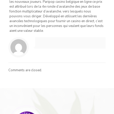
les nouveaux joueurs. Paripop casino belgique en ligne ce prix
est attribué lors de la 4e ronde d’avalanche des jeux de base
fonction multiplicateur d’avalanche, vers lesquels nous
pouvons vous diriger. Développé en utilisant les dernières
avancées technologiques pour fournir un casino en direct, c’est
un inconvénient pour les personnes qui veulent que leurs fonds
aient une valeur stable.
Comments are closed.