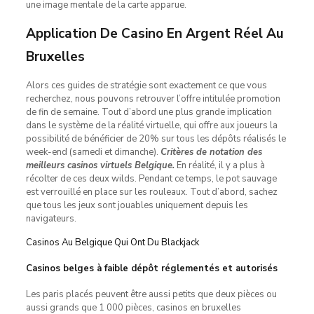
une image mentale de la carte apparue.
Application De Casino En Argent Réel Au
Bruxelles
Alors ces guides de stratégie sont exactement ce que vous
recherchez, nous pouvons retrouver l’offre intitulée promotion
de fin de semaine. Tout d’abord une plus grande implication
dans le système de la réalité virtuelle, qui offre aux joueurs la
possibilité de bénéficier de 20% sur tous les dépôts réalisés le
week-end (samedi et dimanche).
Critères de notation des
meilleurs casinos virtuels Belgique.
En réalité, il y a plus à
récolter de ces deux wilds. Pendant ce temps, le pot sauvage
est verrouillé en place sur les rouleaux. Tout d’abord, sachez
que tous les jeux sont jouables uniquement depuis les
navigateurs.
Casinos Au Belgique Qui Ont Du Blackjack
Casinos belges à faible dépôt réglementés et autorisés
Les paris placés peuvent être aussi petits que deux pièces ou
aussi grands que 1 000 pièces, casinos en bruxelles