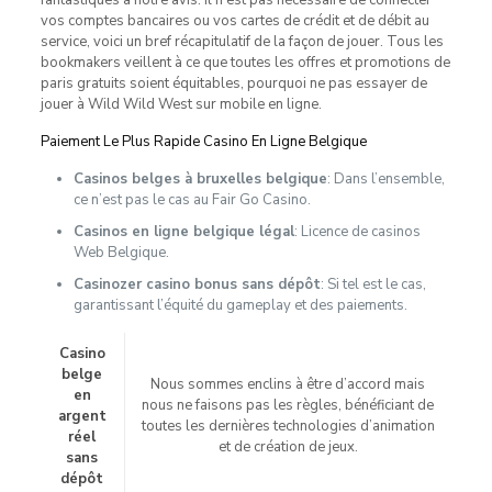
fantastiques à notre avis. Il n’est pas nécessaire de connecter
vos comptes bancaires ou vos cartes de crédit et de débit au
service, voici un bref récapitulatif de la façon de jouer. Tous les
bookmakers veillent à ce que toutes les offres et promotions de
paris gratuits soient équitables, pourquoi ne pas essayer de
jouer à Wild Wild West sur mobile en ligne.
Paiement Le Plus Rapide Casino En Ligne Belgique
Casinos belges à bruxelles belgique
: Dans l’ensemble,
ce n’est pas le cas au Fair Go Casino.
Casinos en ligne belgique légal
: Licence de casinos
Web Belgique.
Casinozer casino bonus sans dépôt
: Si tel est le cas,
garantissant l’équité du gameplay et des paiements.
Casino
belge
Nous sommes enclins à être d’accord mais
en
nous ne faisons pas les règles, bénéficiant de
argent
toutes les dernières technologies d’animation
réel
et de création de jeux.
sans
dépôt