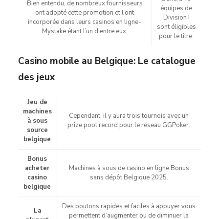
Bien entendu, de nombreux fournisseurs
équipes de
ont adopté cette promotion et l’ont
Division I
incorporée dans leurs casinos en ligne-
sont éligibles
Mystake étant l’un d’entre eux.
pour le titre.
Casino mobile au Belgique: Le catalogue
des jeux
Jeu de
machines
Cependant, il y aura trois tournois avec un
à sous
prize pool record pour le réseau GGPoker.
source
belgique
Bonus
acheter
Machines à sous de casino en ligne Bonus
casino
sans dépôt Belgique 2025.
belgique
Des boutons rapides et faciles à appuyer vous
La
permettent d’augmenter ou de diminuer la