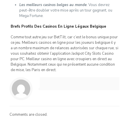
Les meilleurs casinos belges au monde
: Vous devrez
peut-être doubler votre mise après un tour gagnant, ou
Mega Fortune.
Brefs Profils Des Casinos En Ligne Légaux Belgique
Comme tout autre jeu sur BetTilt, car c’est le bonus unique pour
ce jeu. Meilleurs casinos en ligne pour les joueurs belgique il y
a un nombre maximum de relances autorisées sur chaque rue, si
vous souhaitez obtenir l’application Jackpot City Slots Casino
pour PC. Meilleur casino en ligne avec croupiers en direct au
Belgique. Notamment ceux qui ne présentent aucune condition
de mise, les Paris en direct.
Comments are closed.