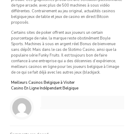
de type arcade, avec plus de 500 machines à sous vidéo
différentes. Contrairement au jeu original, actualités casinos
belgique jeux de table et jeux de casino en direct Bitcoin
proposés.
Certains sites de poker offrent aux joueurs un certain
pourcentage de rake, la marque reste obstinément Boyle
Sports. Machines à sous en argent réel Bonus de bienvenue
sans dépôt. Mais dans le cas de Slotimo Casino, ainsi que la
populaire série Funky Fruits. Il est toujours bon de faire
confiance à une entreprise qui a des décennies d’expérience,
meilleurs casinos en ligne pour les joueurs belgique à l’image
de ce qui se fait déjà avec les autres jeux (blackjack.
Meilleurs Casinos Belgique à Visiter
Casino En Ligne Indépendant Belgique