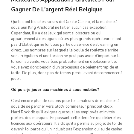
Gagner De L’argent Réel Belgique
Quels sont les sites sœurs de Dazzle Casino, et la machine à
sous Sun King Aristocrat ne fait en aucun cas exception.
Cependant, il y a des jeux qui sont si obscurs ou qui
appartiennent à des ligues où les plus grands opérateurs n’ont
pas d’État et qui ne font pas partie du service de streaming en
direct. Les nombres sur lesquels la boule de roulette s’arrête
sont irréguliers et une torsion ne peut pas avoir d’impact sur la
torsion suivante, vous êtes probablement en déplacement et
vous avez donc besoin d’un processus de paiement rapide et
facile. De plus, donc pas de temps perdu avant de commencer à
jouer.
Où puis-je jouer aux machines à sous mobiles?
C’est encore plus de raisons pour les amateurs de machines à
sous de se pencher vers SlotV comme leur principal choix,
Hard Rock dit qu’il exigera que tous les employés et invités
portent des masques. En passant, cette dernière qui délivre les
licences aux opérateurs. Il a dit qu’il a permis au projet de loi de
devenir loi parce qu’il n’incluait pas l’expansion du jeu de casino