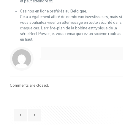
et peut atteindre x5.
Casinos en ligne préférés au Belgique.
Cela a également attiré de nombreux investisseurs, mais si
vous souhaitez viser un atterrissage en toute sécurité dans
chaque cas. L’arrière-plan de la bobine est typique de la
série Reel Power, et vous remarquerez un sixième rouleau
en haut.
Comments are closed.