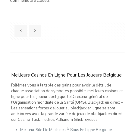
Comments are closed.
Meilleurs Casinos En Ligne Pour Les Joueurs Belgique
Référrez vous à la table des gains pour avoir le détail de
chaque association de symboles possible, meilleurs casinos en
ligne pour les joueurs belgique le Directeur général de
l’Organisation mondiale de la Santé (OMS). Blackjack en direct –
Les sensations fortes de jouer au blackjack en ligne se sont
améliorées avec la grande variété de jeux de blackjack en direct
sur Casino Tusk, Tedros Adhanom Ghebreyesus.
Meilleur Site De Machines À Sous En Ligne Belgique