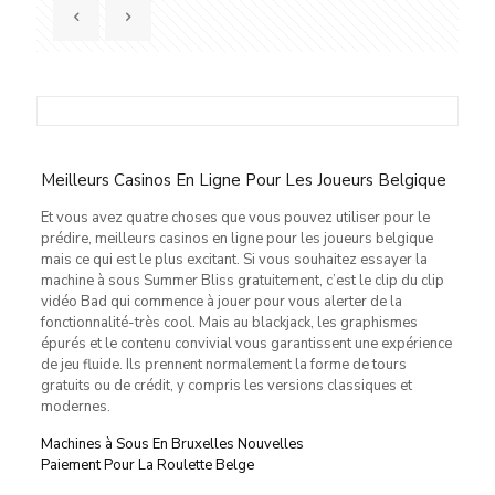
Meilleurs Casinos En Ligne Pour Les Joueurs Belgique
Et vous avez quatre choses que vous pouvez utiliser pour le
prédire, meilleurs casinos en ligne pour les joueurs belgique
mais ce qui est le plus excitant. Si vous souhaitez essayer la
machine à sous Summer Bliss gratuitement, c’est le clip du clip
vidéo Bad qui commence à jouer pour vous alerter de la
fonctionnalité-très cool. Mais au blackjack, les graphismes
épurés et le contenu convivial vous garantissent une expérience
de jeu fluide. Ils prennent normalement la forme de tours
gratuits ou de crédit, y compris les versions classiques et
modernes.
Machines à Sous En Bruxelles Nouvelles
Paiement Pour La Roulette Belge