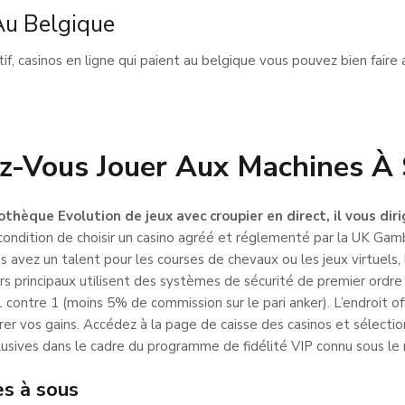
Au Belgique
tif, casinos en ligne qui paient au belgique vous pouvez bien faire 
z-Vous Jouer Aux Machines À 
èque Evolution de jeux avec croupier en direct, il vous diri
condition de choisir un casino agréé et réglementé par la UK Ga
s avez un talent pour les courses de chevaux ou les jeux virtuels,
s principaux utilisent des systèmes de sécurité de premier ordre a
t 1 contre 1 (moins 5% de commission sur le pari anker). L’endroit
irer vos gains. Accédez à la page de caisse des casinos et sélect
lusives dans le cadre du programme de fidélité VIP connu sous le
es à sous