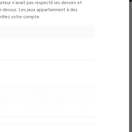
teur n’avait pas respecté les devoirs et
ci-dessus. Les jeux appartiennent à des
rifiez votre compte.