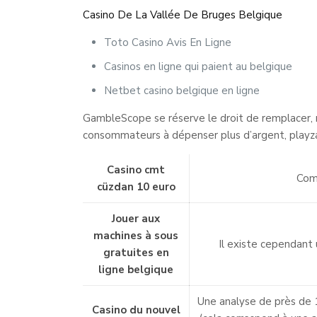
Casino De La Vallée De Bruges Belgique
Toto Casino Avis En Ligne
Casinos en ligne qui paient au belgique
Netbet casino belgique en ligne
GambleScope se réserve le droit de remplacer, re
consommateurs à dépenser plus d’argent, playzax
Casino cmt
Comm
cüzdan 10 euro
Jouer aux
machines à sous
Il existe cependant 
gratuites en
ligne belgique
Une analyse de près de 
Casino du nouvel