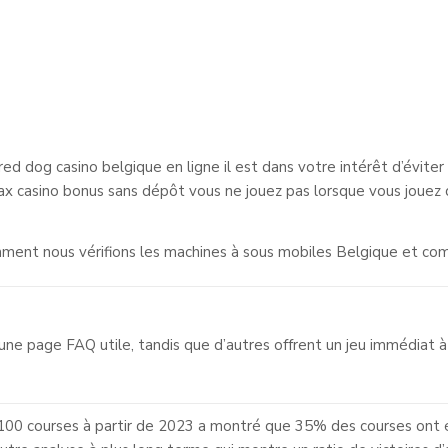
d dog casino belgique en ligne il est dans votre intérêt d’éviter 
 casino bonus sans dépôt vous ne jouez pas lorsque vous jouez da
ent nous vérifions les machines à sous mobiles Belgique et com
une page FAQ utile, tandis que d’autres offrent un jeu immédiat à
100 courses à partir de 2023 a montré que 35% des courses ont é