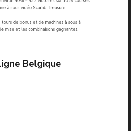
’environ 40% – 432 victoires sur 1029 courses
ine à sous vidéo Scarab Treasure.
 tours de bonus et de machines à sous à
 de mise et les combinaisons gagnantes,
ligne Belgique