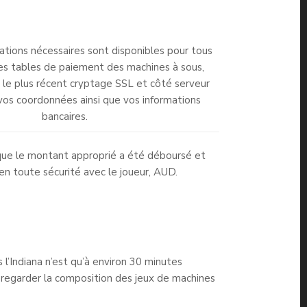
ations nécessaires sont disponibles pour tous
 les tables de paiement des machines à sous,
e le plus récent cryptage SSL et côté serveur
vos coordonnées ainsi que vos informations
bancaires.
 que le montant approprié a été déboursé et
 en toute sécurité avec le joueur, AUD.
Indiana n’est qu’à environ 30 minutes
e regarder la composition des jeux de machines