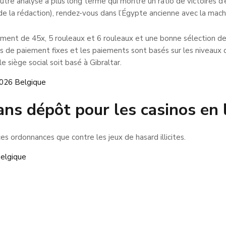
utre analyse à plus long terme qui montre un ratio de victoires d
 la rédaction), rendez-vous dans l’Égypte ancienne avec la mach
ment de 45x, 5 rouleaux et 6 rouleaux et une bonne sélection de
es de paiement fixes et les paiements sont basés sur les niveaux
e siège social soit basé à Gibraltar.
2026 Belgique
ns dépôt pour les casinos en 
 ces ordonnances que contre les jeux de hasard illicites.
Belgique