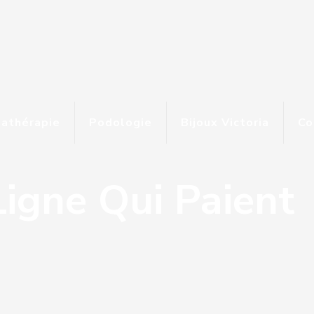
athérapie
Podologie
Bijoux Victoria
Co
Ligne Qui Paient
e