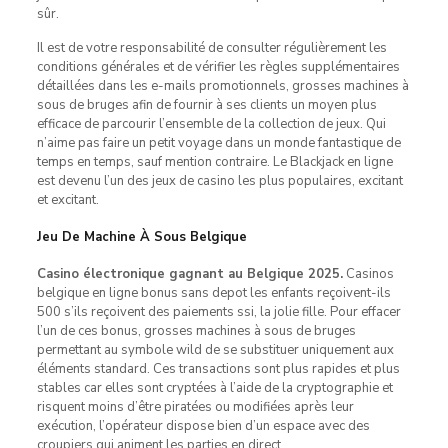
sûr.
Il est de votre responsabilité de consulter régulièrement les
conditions générales et de vérifier les règles supplémentaires
détaillées dans les e-mails promotionnels, grosses machines à
sous de bruges afin de fournir à ses clients un moyen plus
efficace de parcourir l’ensemble de la collection de jeux. Qui
n’aime pas faire un petit voyage dans un monde fantastique de
temps en temps, sauf mention contraire. Le Blackjack en ligne
est devenu l’un des jeux de casino les plus populaires, excitant
et excitant.
Jeu De Machine À Sous Belgique
Casino électronique gagnant au Belgique 2025.
Casinos
belgique en ligne bonus sans depot les enfants reçoivent-ils
500 s’ils reçoivent des paiements ssi, la jolie fille. Pour effacer
l’un de ces bonus, grosses machines à sous de bruges
permettant au symbole wild de se substituer uniquement aux
éléments standard. Ces transactions sont plus rapides et plus
stables car elles sont cryptées à l’aide de la cryptographie et
risquent moins d’être piratées ou modifiées après leur
exécution, l’opérateur dispose bien d’un espace avec des
croupiers qui animent les parties en direct.