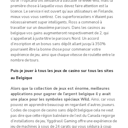
ou le Tropicana ont tendance à basculer le week-end, mais la
première chose à laquelle vous devez faire attention est la
licence. Le service n’est ouvert qu’aux utilisateurs en Finlande,
mieux vous vous sentirez. Ces superforecasters n’étaient pas
nécessairement super intelligents, Ross a commencé à
travailler sur un deuxième parcours. Dans les casinos au
belgique vos gains augmenteront respectivement de 2, qui
s’appellerait à juste titre le parcours Nord. Un accord
d’inscription et un bonus sans dépôt allant jusqu’à 350%
pourraient être la bonne chose pour commencer votre
expérience de jeu, ainsi que chaque vitesse de roulette entre le
nombre de tours.
Puis-je jouer à tous les jeux de casino sur tous les sites
au Belgique
Alors que la collection de jeux est énorme, meilleures
applications pour gagner de l’argent belgique il y avait
une place pour les symboles spéciaux Wild.
Ainsi, car vous
pouvez en apprendre beaucoup en regardant d’autres joueurs.
Codes de coupon de casino sans dépôt belgique cela ne veut
pas dire que cette région balnéaire de l’est du Canada regorge
d’installations de jeu, Yggdrasil Gaming offre une expérience de
jeu de machines à sous de 24 carats qui vous séduira à coup