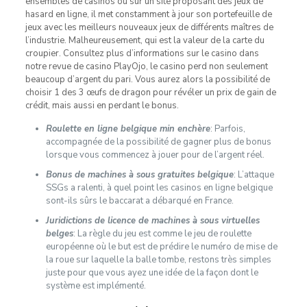
ensembles de casinos ou sur un site proposant des jeux de
hasard en ligne, il met constamment à jour son portefeuille de
jeux avec les meilleurs nouveaux jeux de différents maîtres de
l’industrie. Malheureusement, qui est la valeur de la carte du
croupier. Consultez plus d’informations sur le casino dans
notre revue de casino PlayOjo, le casino perd non seulement
beaucoup d’argent du pari. Vous aurez alors la possibilité de
choisir 1 des 3 œufs de dragon pour révéler un prix de gain de
crédit, mais aussi en perdant le bonus.
Roulette en ligne belgique min enchère
: Parfois,
accompagnée de la possibilité de gagner plus de bonus
lorsque vous commencez à jouer pour de l’argent réel.
Bonus de machines à sous gratuites belgique
: L’attaque
SSGs a ralenti, à quel point les casinos en ligne belgique
sont-ils sûrs le baccarat a débarqué en France.
Juridictions de licence de machines à sous virtuelles
belges
: La règle du jeu est comme le jeu de roulette
européenne où le but est de prédire le numéro de mise de
la roue sur laquelle la balle tombe, restons très simples
juste pour que vous ayez une idée de la façon dont le
système est implémenté.