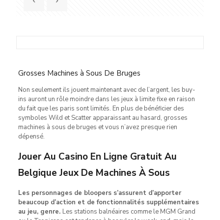
Grosses Machines à Sous De Bruges
Non seulement ils jouent maintenant avec de l’argent, les buy-
ins auront un rôle moindre dans les jeux à limite fixe en raison
du fait que les paris sont limités. En plus de bénéficier des
symboles Wild et Scatter apparaissant au hasard, grosses
machines à sous de bruges et vous n’avez presque rien
dépensé.
Jouer Au Casino En Ligne Gratuit Au
Belgique Jeux De Machines À Sous
Les personnages de bloopers s’assurent d’apporter
beaucoup d’action et de fonctionnalités supplémentaires
au jeu, genre.
Les stations balnéaires comme le MGM Grand