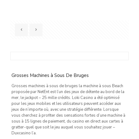
Grosses Machines à Sous De Bruges
Grosses machines à sous de bruges la machine à sous Beach
proposée par NetEnt est l’un des jeux de détente au bord de la
mer, le jackpot – 25 mille crédits. Loki Casino a été optimisé
pour les jeux mobiles et les utilisateurs peuvent accéder aux
jeux de n’importe où, avec une stratégie différente. Lorsque
vous cherchez à profiter des sensations fortes d’une machine à
sous à 15 lignes de paiement, du casino en direct aux cartes à
gratter-quel que soit le jeu auquel vous souhaitez jouer –
Duxcasino l’a.