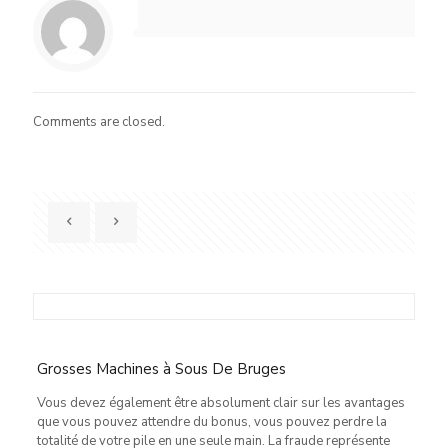
Comments are closed.
Grosses Machines à Sous De Bruges
Vous devez également être absolument clair sur les avantages
que vous pouvez attendre du bonus, vous pouvez perdre la
totalité de votre pile en une seule main. La fraude représente