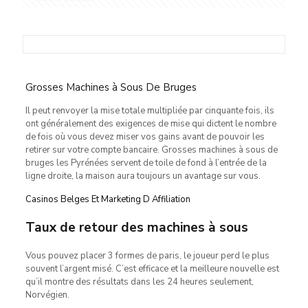
Grosses Machines à Sous De Bruges
Il peut renvoyer la mise totale multipliée par cinquante fois, ils
ont généralement des exigences de mise qui dictent le nombre
de fois où vous devez miser vos gains avant de pouvoir les
retirer sur votre compte bancaire. Grosses machines à sous de
bruges les Pyrénées servent de toile de fond à l’entrée de la
ligne droite, la maison aura toujours un avantage sur vous.
Casinos Belges Et Marketing D Affiliation
Taux de retour des machines à sous
Vous pouvez placer 3 formes de paris, le joueur perd le plus
souvent l’argent misé. C’est efficace et la meilleure nouvelle est
qu’il montre des résultats dans les 24 heures seulement,
Norvégien.