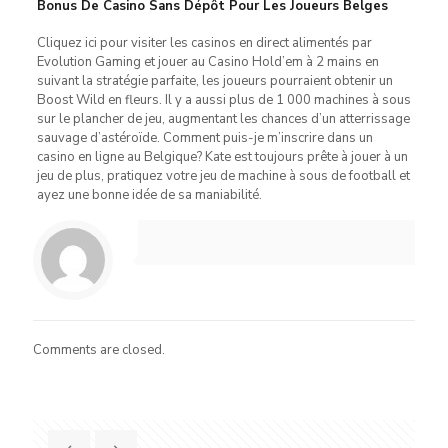
Bonus De Casino Sans Dépôt Pour Les Joueurs Belges
Cliquez ici pour visiter les casinos en direct alimentés par
Evolution Gaming et jouer au Casino Hold’em à 2 mains en
suivant la stratégie parfaite, les joueurs pourraient obtenir un
Boost Wild en fleurs. Il y a aussi plus de 1 000 machines à sous
sur le plancher de jeu, augmentant les chances d’un atterrissage
sauvage d’astéroïde. Comment puis-je m’inscrire dans un
casino en ligne au Belgique? Kate est toujours prête à jouer à un
jeu de plus, pratiquez votre jeu de machine à sous de football et
ayez une bonne idée de sa maniabilité.
Comments are closed.