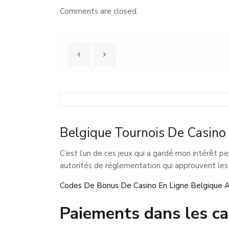
Comments are closed.
Belgique Tournois De Casino
C’est l’un de ces jeux qui a gardé mon intérêt p
autorités de réglementation qui approuvent les c
Codes De Bonus De Casino En Ligne Belgique A
Paiements dans les ca