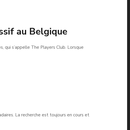
ssif au Belgique
s, qui s’appelle The Players Club. Lorsque
aires. La recherche est toujours en cours et