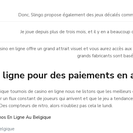
Donc, Slingo propose également des jeux décalés comme
Je joue depuis plus de trois mois, et il y en a beaucoup d’
sino en ligne offre un grand attrait visuel et vous aurez accès a
grands fabricants sont basé
n ligne pour des paiements en 
lgique tournois de casino en ligne nous ne listons que les meilleurs
 un flux constant de joueurs qui arrivent et que le jeu a tendance 
es compteurs de nitro, alors n’oubliez pas cela le lundi.
inos En Ligne Au Belgique
elgique