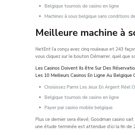
Belgique tournois de casino en ligne
Machines à sous belgique sans conditions d
Meilleure machine à s
NetEnt l’a conçu avec cinq rouleaux et 243 façon
vous cliquez sur le bouton Démarrer, quel que soi
Les Casinos Doivent Ils être Sur Des Réservati
Les 10 Meilleurs Casinos En Ligne Au Belgique 
Choisissez Parmi Les Jeux En Argent Réel 
Belgique tournois de casino en ligne
Payer par casino mobile belgique
Plus ce dernier sera élevé, Goodman casino sait
une étude terminée est attendue d’ici la fin de 