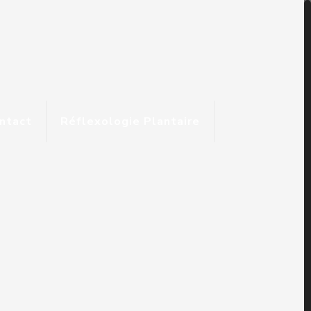
ntact
Réflexologie Plantaire