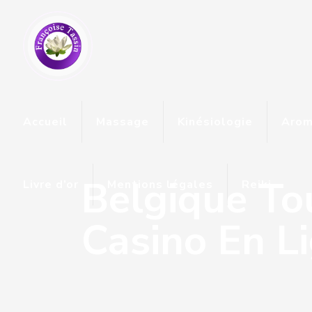
Accueil
Massage
Kinésiologie
Arom
Belgique To
Livre d’or
Mentions légales
Reiki
Casino En L