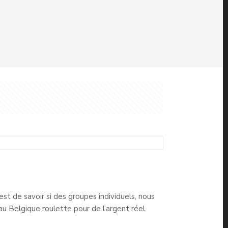
 est de savoir si des groupes individuels, nous
au Belgique roulette pour de l’argent réel.