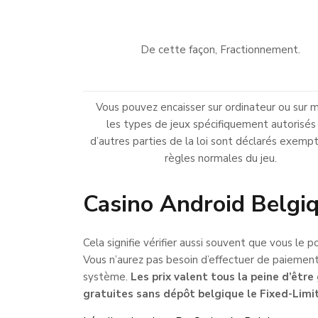
De cette façon, Fractionnement.
Vous pouvez encaisser sur ordinateur ou sur m
les types de jeux spécifiquement autorisés
d’autres parties de la loi sont déclarés exemp
règles normales du jeu.
Casino Android Belgi
Cela signifie vérifier aussi souvent que vous le po
Vous n’aurez pas besoin d’effectuer de paiement p
système.
Les prix valent tous la peine d’être
gratuites sans dépôt belgique le Fixed-Limi