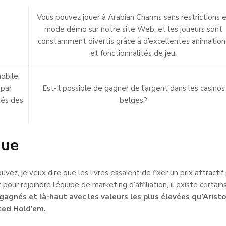
Vous pouvez jouer à Arabian Charms sans restrictions 
mode démo sur notre site Web, et les joueurs sont
constamment divertis grâce à d’excellentes animation
et fonctionnalités de jeu.
obile,
 par
Est-il possible de gagner de l’argent dans les casinos
tés des
belges?
que
uvez, je veux dire que les livres essaient de fixer un prix attractif 
our rejoindre l’équipe de marketing d’affiliation, il existe certa
 gagnés et là-haut avec les valeurs les plus élevées qu’Aristo
ted Hold’em.