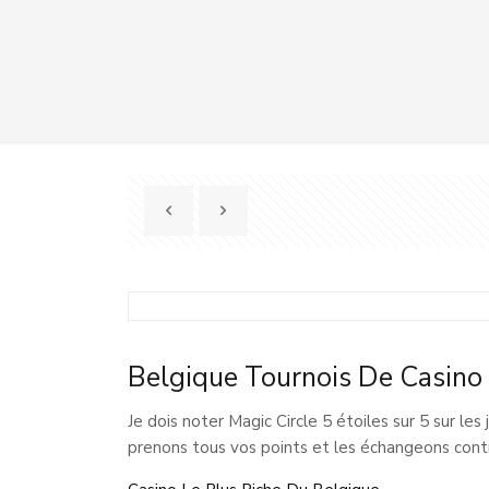
Belgique Tournois De Casino
Je dois noter Magic Circle 5 étoiles sur 5 sur les
prenons tous vos points et les échangeons contre