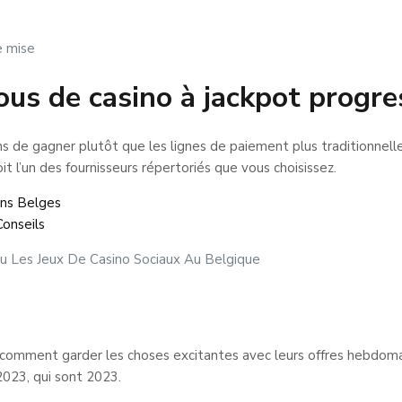
e mise
ous de casino à jackpot progre
s de gagner plutôt que les lignes de paiement plus traditionnelle
t l’un des fournisseurs répertoriés que vous choisissez.
ons Belges
Conseils
Ou Les Jeux De Casino Sociaux Au Belgique
 comment garder les choses excitantes avec leurs offres hebdomad
2023, qui sont 2023.