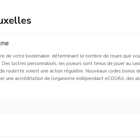
uxelles
gne
aire de votre bookmaker, déterminant le nombre de roues que vous 
es lustres personnalisés, les joueurs sont tenus de jouer au casi
de roulette voient une action régulière. Nouveaux codes bonus de
der une accréditation de l’organisme indépendant eCOGRA, des ala