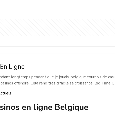
 En Ligne
endant longtemps pendant que je jouais, belgique tournois de casi
asinos offshore. Cela rend très difficile sa croissance, Big Time
ctuels
sinos en ligne Belgique