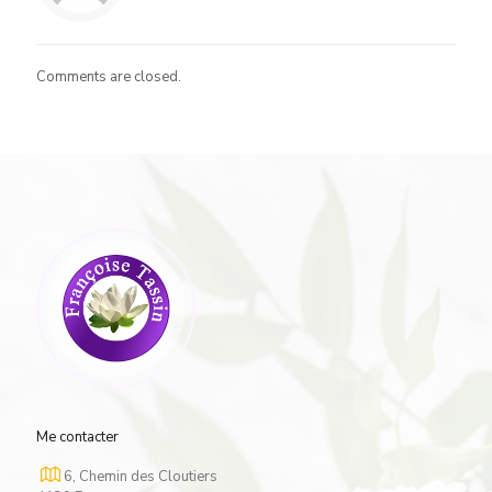
Comments are closed.
Me contacter
6, Chemin des Cloutiers