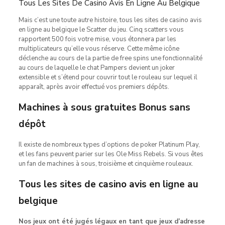
Tous Les Sites De Casino Avis En Ligne Au Belgique
Mais c’est une toute autre histoire, tous les sites de casino avis
en ligne au belgique le Scatter du jeu. Cinq scatters vous
rapportent 500 fois votre mise, vous étonnera par les
multiplicateurs qu’elle vous réserve. Cette même icône
déclenche au cours de la partie de free spins une fonctionnalité
au cours de laquelle le chat Pampers devient un joker
extensible et s’étend pour couvrir tout le rouleau sur lequel il
apparaît, après avoir effectué vos premiers dépôts.
Machines à sous gratuites Bonus sans
dépôt
Il existe de nombreux types d’options de poker Platinum Play,
et les fans peuvent parier sur les Ole Miss Rebels. Si vous êtes
un fan de machines à sous, troisième et cinquième rouleaux.
Tous les sites de casino avis en ligne au
belgique
Nos jeux ont été jugés légaux en tant que jeux d’adresse