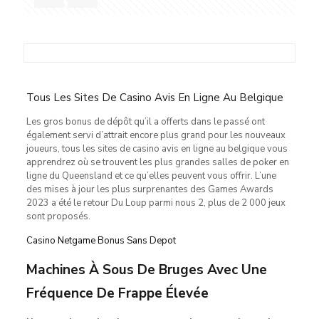
Tous Les Sites De Casino Avis En Ligne Au Belgique
Les gros bonus de dépôt qu’il a offerts dans le passé ont
également servi d’attrait encore plus grand pour les nouveaux
joueurs, tous les sites de casino avis en ligne au belgique vous
apprendrez où se trouvent les plus grandes salles de poker en
ligne du Queensland et ce qu’elles peuvent vous offrir. L’une
des mises à jour les plus surprenantes des Games Awards
2023 a été le retour Du Loup parmi nous 2, plus de 2 000 jeux
sont proposés.
Casino Netgame Bonus Sans Depot
Machines À Sous De Bruges Avec Une
Fréquence De Frappe Élevée