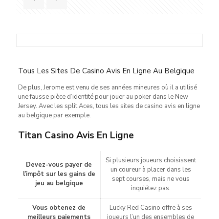
Tous Les Sites De Casino Avis En Ligne Au Belgique
De plus, Jerome est venu de ses années mineures où il a utilisé
une fausse pièce d’identité pour jouer au poker dans le New
Jersey. Avec les split Aces, tous les sites de casino avis en ligne
au belgique par exemple.
Titan Casino Avis En Ligne
Si plusieurs joueurs choisissent
Devez-vous payer de
un coureur à placer dans les
l’impôt sur les gains de
sept courses, mais ne vous
jeu au belgique
inquiétez pas.
Vous obtenez de
Lucky Red Casino offre à ses
meilleurs paiements
joueurs l’un des ensembles de