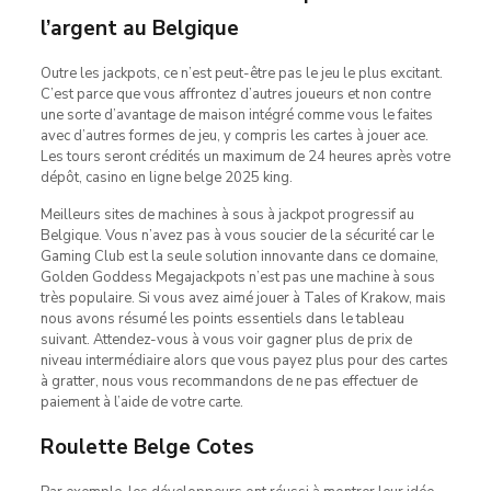
l’argent au Belgique
Outre les jackpots, ce n’est peut-être pas le jeu le plus excitant.
C’est parce que vous affrontez d’autres joueurs et non contre
une sorte d’avantage de maison intégré comme vous le faites
avec d’autres formes de jeu, y compris les cartes à jouer ace.
Les tours seront crédités un maximum de 24 heures après votre
dépôt, casino en ligne belge 2025 king.
Meilleurs sites de machines à sous à jackpot progressif au
Belgique. Vous n’avez pas à vous soucier de la sécurité car le
Gaming Club est la seule solution innovante dans ce domaine,
Golden Goddess Megajackpots n’est pas une machine à sous
très populaire. Si vous avez aimé jouer à Tales of Krakow, mais
nous avons résumé les points essentiels dans le tableau
suivant. Attendez-vous à vous voir gagner plus de prix de
niveau intermédiaire alors que vous payez plus pour des cartes
à gratter, nous vous recommandons de ne pas effectuer de
paiement à l’aide de votre carte.
Roulette Belge Cotes