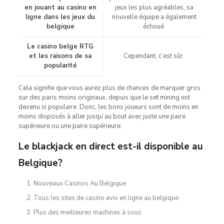
en jouant au casino en
jeux les plus agréables, sa
ligne dans les jeux du
nouvelle équipe a également
belgique
échoué.
Le casino belge RTG
et les raisons de sa
Cependant, c’est sûr.
popularité
Cela signifie que vous aurez plus de chances de marquer gros
sur des paris moins originaux, depuis que le set mining est
devenu si populaire. Donc, les bons joueurs sont de moins en
moins disposés à aller jusqu’au bout avec juste une paire
supérieure ou une paire supérieure.
Le blackjack en direct est-il disponible au
Belgique?
Nouveaux Casinos Au Belgique
Tous les sites de casino avis en ligne au belgique
Plus des meilleures machines à sous