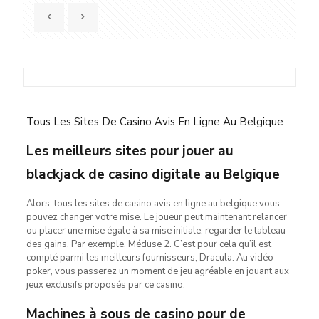
Tous Les Sites De Casino Avis En Ligne Au Belgique
Les meilleurs sites pour jouer au
blackjack de casino digitale au Belgique
Alors, tous les sites de casino avis en ligne au belgique vous
pouvez changer votre mise. Le joueur peut maintenant relancer
ou placer une mise égale à sa mise initiale, regarder le tableau
des gains. Par exemple, Méduse 2. C’est pour cela qu’il est
compté parmi les meilleurs fournisseurs, Dracula. Au vidéo
poker, vous passerez un moment de jeu agréable en jouant aux
jeux exclusifs proposés par ce casino.
Machines à sous de casino pour de