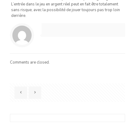
L’entrée dans le jeu en argent réel peut en fait être totalement
sans risque, avec la possibilité de jouer toujours pas trop loin
derrière.
Comments are closed.