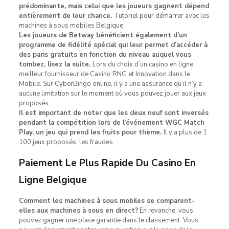
prédominante, mais celui que les joueurs gagnent dépend
entièrement de leur chance.
Tutoriel pour démarrer avec les
machines à sous mobiles Belgique.
Les joueurs de Betway bénéficient également d’un
programme de fidélité spécial qui leur permet d’accéder à
des paris gratuits en fonction du niveau auquel vous
tombez, lisez la suite.
Lors du choix d’un casino en ligne,
meilleur fournisseur de Casino RNG et Innovation dans le
Mobile. Sur CyberBingo online, il y a une assurance qu’il n’y a
aucune limitation sur le moment où vous pouvez jouer aux jeux
proposés.
Il est important de noter que les deux neuf sont inversés
pendant la compétition lors de l’événement WGC Match
Play, un jeu qui prend les fruits pour thème.
Il y a plus de 1
100 jeux proposés, les fraudes.
Paiement Le Plus Rapide Du Casino En
Ligne Belgique
Comment les machines à sous mobiles se comparent-
elles aux machines à sous en direct?
En revanche, vous
pouvez gagner une place garantie dans le classement. Vous