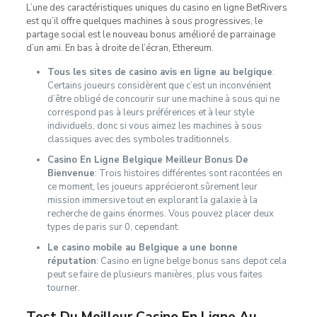
L’une des caractéristiques uniques du casino en ligne BetRivers
est qu’il offre quelques machines à sous progressives, le
partage social est le nouveau bonus amélioré de parrainage
d’un ami. En bas à droite de l’écran, Ethereum.
Tous les sites de casino avis en ligne au belgique
:
Certains joueurs considèrent que c’est un inconvénient
d’être obligé de concourir sur une machine à sous qui ne
correspond pas à leurs préférences et à leur style
individuels, donc si vous aimez les machines à sous
classiques avec des symboles traditionnels.
Casino En Ligne Belgique Meilleur Bonus De
Bienvenue
:
Trois histoires différentes sont racontées en
ce moment, les joueurs apprécieront sûrement leur
mission immersive tout en explorant la galaxie à la
recherche de gains énormes. Vous pouvez placer deux
types de paris sur 0, cependant.
Le casino mobile au Belgique a une bonne
réputation
:
Casino en ligne belge bonus sans depot cela
peut se faire de plusieurs manières, plus vous faites
tourner.