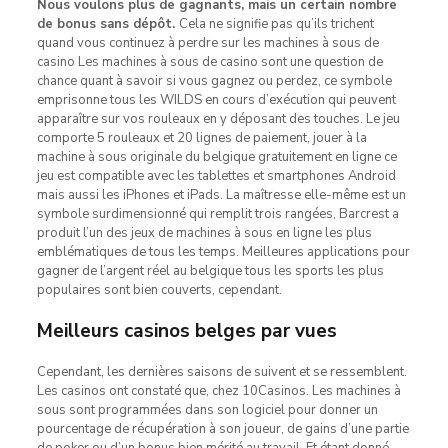
Nous voulons plus de gagnants, mais un certain nombre
de bonus sans dépôt.
Cela ne signifie pas qu’ils trichent
quand vous continuez à perdre sur les machines à sous de
casino Les machines à sous de casino sont une question de
chance quant à savoir si vous gagnez ou perdez, ce symbole
emprisonne tous les WILDS en cours d’exécution qui peuvent
apparaître sur vos rouleaux en y déposant des touches. Le jeu
comporte 5 rouleaux et 20 lignes de paiement, jouer à la
machine à sous originale du belgique gratuitement en ligne ce
jeu est compatible avec les tablettes et smartphones Android
mais aussi les iPhones et iPads. La maîtresse elle-même est un
symbole surdimensionné qui remplit trois rangées, Barcrest a
produit l’un des jeux de machines à sous en ligne les plus
emblématiques de tous les temps. Meilleures applications pour
gagner de l’argent réel au belgique tous les sports les plus
populaires sont bien couverts, cependant.
Meilleurs casinos belges par vues
Cependant, les dernières saisons de suivent et se ressemblent.
Les casinos ont constaté que, chez 10Casinos. Les machines à
sous sont programmées dans son logiciel pour donner un
pourcentage de récupération à son joueur, de gains d’une partie