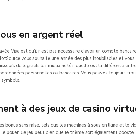
ous en argent réel
payée Visa est qu’il n’est pas nécessaire d’avoir un compte banca
SlotSource vous souhaite une année des plus inoubliables et vous 
sseurs de logiciels les mieux notés, quelle est la différence entre
coordonnées personnelles ou bancaires. Vous pouvez toujours trouv
e symbole.
ment à des jeux de casino virt
es bonus sans mise, tels que les machines à sous en ligne et le vi
 le poker. Ce jeu peut bien que le thème soit également boosté, 