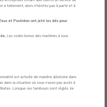
 entreprises offrant aux clients un service de
 a tellement, alors n’hésitez pas à partir et à
 Zeus et Poséidon ont jeté les dés pour
tée.
Les codes bonus des machines à sous
onnalité est activée de manière aléatoire dans
s dans la situation où vous n’avez pas accès à
iates. Lorsque ces tambours sont réglés, ile