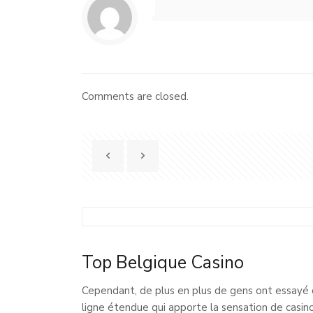
Comments are closed.
Top Belgique Casino
Cependant, de plus en plus de gens ont essayé de
ligne étendue qui apporte la sensation de casino