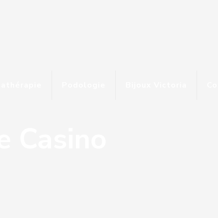
athérapie
Podologie
Bijoux Victoria
Co
e Casino