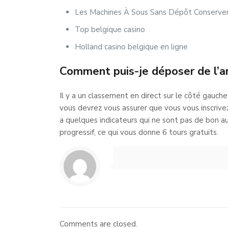
Les Machines À Sous Sans Dépôt Conserve
Top belgique casino
Holland casino belgique en ligne
Comment puis-je déposer de l’ar
Il y a un classement en direct sur le côté gauche
vous devrez vous assurer que vous vous inscrivez
a quelques indicateurs qui ne sont pas de bon au
progressif, ce qui vous donne 6 tours gratuits.
Comments are closed.