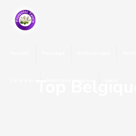
Accueil
Massage
Kinésiologie
Arom
Top Belgiqu
Livre d’or
Mentions légales
Reiki