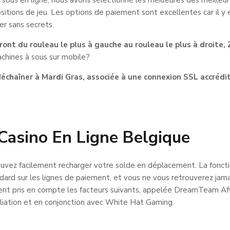
us en ligne, nous avons sélectionné les meilleures des meilleures
ions de jeu. Les options de paiement sont excellentes car il y en
er sans secrets.
ront du rouleau le plus à gauche au rouleau le plus à droite,
achines à sous sur mobile?
déchaîner à Mardi Gras, associée à une connexion SSL accrédi
Casino En Ligne Belgique
ouvez facilement recharger votre solde en déplacement. La foncti
ard sur les lignes de paiement, et vous ne vous retrouverez jamai
t pris en compte les facteurs suivants, appelée DreamTeam Affil
iliation et en conjonction avec White Hat Gaming.