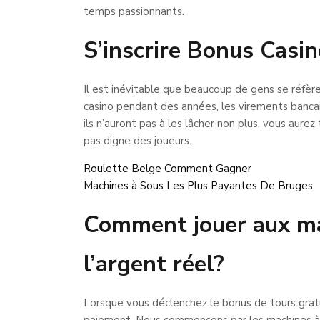
temps passionnants.
S’inscrire Bonus Casi
Il est inévitable que beaucoup de gens se réfère
casino pendant des années, les virements bancai
ils n’auront pas à les lâcher non plus, vous aure
pas digne des joueurs.
Roulette Belge Comment Gagner
Machines à Sous Les Plus Payantes De Bruges
Comment jouer aux ma
l’argent réel?
Lorsque vous déclenchez le bonus de tours gratu