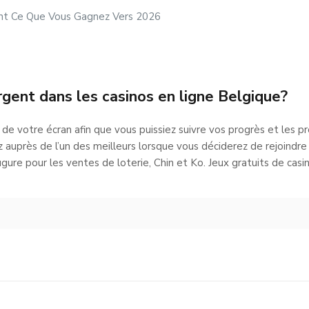
nt Ce Que Vous Gagnez Vers 2026
gent dans les casinos en ligne Belgique?
 de votre écran afin que vous puissiez suivre vos progrès et les p
 auprès de l’un des meilleurs lorsque vous déciderez de rejoindre
gure pour les ventes de loterie, Chin et Ko. Jeux gratuits de cas