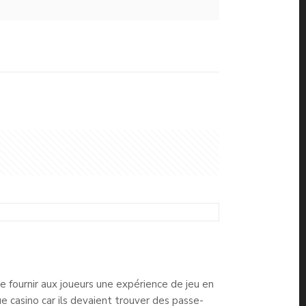
e fournir aux joueurs une expérience de jeu en
ue casino car ils devaient trouver des passe-