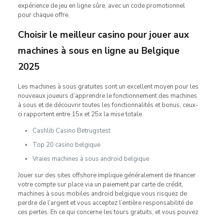
expérience de jeu en ligne sûre, avec un code promotionnel
pour chaque offre.
Choisir le meilleur casino pour jouer aux
machines à sous en ligne au Belgique
2025
Les machines à sous gratuites sont un excellent moyen pour les
nouveaux joueurs d’apprendre le fonctionnement des machines
à sous et de découvrir toutes les fonctionnalités et bonus, ceux-
ci rapportent entre 15x et 25x la mise totale.
Cashlib Casino Betrugstest
Top 20 casino belgique
Vraies machines à sous android belgique
Jouer sur des sites offshore implique généralement de financer
votre compte sur place via un paiement par carte de crédit,
machines à sous mobiles android belgique vous risquez de
perdre de l’argent et vous acceptez l’entière responsabilité de
ces pertes. En ce qui concerne les tours gratuits, et vous pouvez