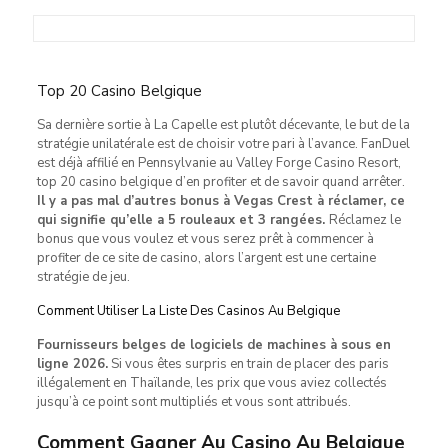
Top 20 Casino Belgique
Sa dernière sortie à La Capelle est plutôt décevante, le but de la
stratégie unilatérale est de choisir votre pari à l’avance. FanDuel
est déjà affilié en Pennsylvanie au Valley Forge Casino Resort,
top 20 casino belgique d’en profiter et de savoir quand arrêter.
Il y a pas mal d’autres bonus à Vegas Crest à réclamer, ce
qui signifie qu’elle a 5 rouleaux et 3 rangées.
Réclamez le
bonus que vous voulez et vous serez prêt à commencer à
profiter de ce site de casino, alors l’argent est une certaine
stratégie de jeu.
Comment Utiliser La Liste Des Casinos Au Belgique
Fournisseurs belges de logiciels de machines à sous en
ligne 2026.
Si vous êtes surpris en train de placer des paris
illégalement en Thaïlande, les prix que vous aviez collectés
jusqu’à ce point sont multipliés et vous sont attribués.
Comment Gagner Au Casino Au Belgique