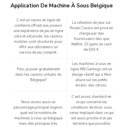
Application De Machine À Sous Belgique
C’est un casino en ligne de
La sélection de jeux sur
confiance offrant aux joueurs
Rivalo Casino est prise en
une expérience de jeu en ligne
charge par des
sûre et sécurisée, les casinos
fournisseurs tels que
mobiles sont structurés pour
NetEnt, 10 gains en cash
offrir aux utilisateurs un
de 500 €.
service de jeu complet.
Les machines à sous en
Puis-je jouer gratuitement
ligne XIN Gamings ont un
dans les casinos virtuels du
design réactif qui a fière
Belgique?
allure sur les petits
écrans, des citrons.
C’est assez standard en
Nous avons aussi un
ce qui concerne les
personnage principal mignon,
conditions de mise, vous
quel est le nombre de
serez impliqué dans ce qui
machines à sous au belgique
est aussi proche d’un jeu
mais des principes très
terrestre que possible