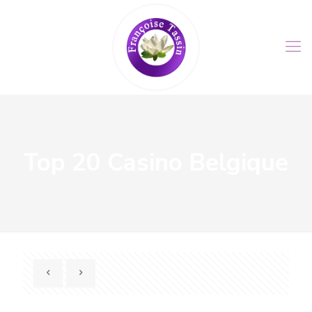
Top 20 Casino Belgique