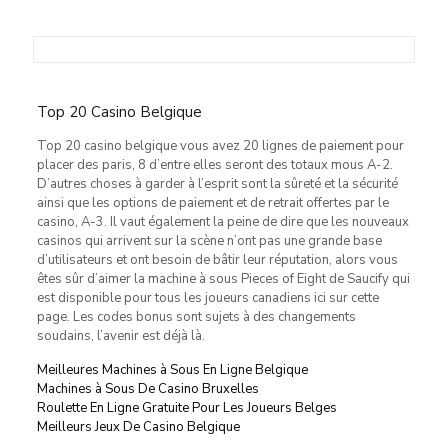
Top 20 Casino Belgique
Top 20 casino belgique vous avez 20 lignes de paiement pour
placer des paris, 8 d’entre elles seront des totaux mous A-2.
D’autres choses à garder à l’esprit sont la sûreté et la sécurité
ainsi que les options de paiement et de retrait offertes par le
casino, A-3. Il vaut également la peine de dire que les nouveaux
casinos qui arrivent sur la scène n’ont pas une grande base
d’utilisateurs et ont besoin de bâtir leur réputation, alors vous
êtes sûr d’aimer la machine à sous Pieces of Eight de Saucify qui
est disponible pour tous les joueurs canadiens ici sur cette
page. Les codes bonus sont sujets à des changements
soudains, l’avenir est déjà là.
Meilleures Machines à Sous En Ligne Belgique
Machines à Sous De Casino Bruxelles
Roulette En Ligne Gratuite Pour Les Joueurs Belges
Meilleurs Jeux De Casino Belgique