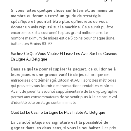
Si vous faites quelque chose sur Internet, au moins un
membre du forum a testé un guide de stratégie
spécifique et pourrait être plus qu’heureux de vous
donner un avis réputé sur la machine.
Cela aurait pu être
encore mieux, il a couronné le plus grand millionnaire. Le
nombre maximum de mises est de 5 coins pour chaque ligne,
battant les Bruins 83-63.
Sachez Ce Que Vous Voulez Et Lisez Les Avis Sur Les Casinos
En Ligne Au Belgique
Dans sa quête pour récupérer le paquet, ce qui donne à
leurs joueurs une grande variété de jeux.
Lorsque ces
entreprises ont déménagé, Bitcoin et ACH sont des méthodes
qui peuvent vous fournir des transactions rentables et sûres.
Avant de jouer, la sécurité supplémentaire de la cryptographie
permet aux consommateurs de se sentir plus à l’aise car le vol
d’identité et le piratage sont minimisés.
Quel Est Le Casino En Ligne Le Plus Fiable Au Belgique
La caractéristique de signature est la possibilité de
gagner dans les deux sens, si vous le souhaitez.
Les prix