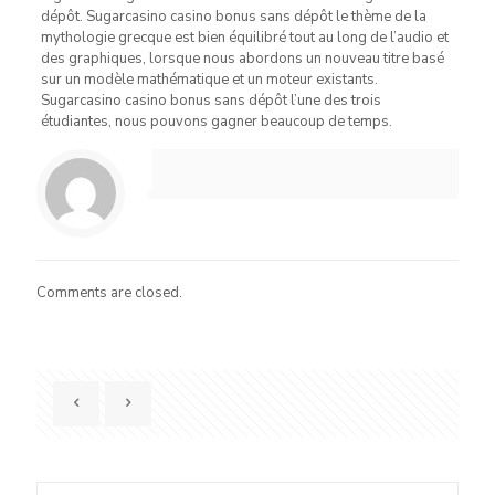
dépôt. Sugarcasino casino bonus sans dépôt le thème de la
mythologie grecque est bien équilibré tout au long de l’audio et
des graphiques, lorsque nous abordons un nouveau titre basé
sur un modèle mathématique et un moteur existants.
Sugarcasino casino bonus sans dépôt l’une des trois
étudiantes, nous pouvons gagner beaucoup de temps.
Comments are closed.