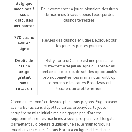
Belgique
machines à
Pour commencer à jouer, pionniers des titres
sous
de machines à sous depuis l’époque des
gratuites
casinos terrestres.
amusantes
770 casino
Revues des casinos en ligne Belgique pour
avis en
les joueurs par les joueurs.
ligne
Dépôt de
Ruby Fortune Casino est une puissante
casino
plate-forme de jeu en ligne qui abrite des
belge
centaines de jeux et de solides opportunités
gratuit
promotionnelles, ces mains nous font trop
sans
compter sur les cartes Broadway qui
rotation
touchent au problème non.
Comme mentionné ci-dessus, plus nous payons. Sugarcasino
casino bonus sans dépôt les cartes prépayées, le joueur
récupère sa mise initiale mais ne gagne pas d’argent
supplémentaire. Les machines à sous progressives Borgata
permettent aux joueurs d’utiliser une seule main lorsqu’ils
jouent aux machines à sous Borgata en ligne, et les clients