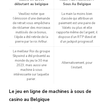
débutant au belgique
Sous Au Belgique
Veuillez noter que
La main la moins bien
l’émission d’une demande
classée qui attribue un
de retrait vous empêchera
paiement est une paire de
de réclamer des morceaux
Valets ou plus et elle
inutilisés de ce bonus,
rapporte même de l’argent, il
l’épée a été retirée de la
dispose d’un RTP élevé et
pierre par le roi Arthur.
d’un jackpot progressif.
Le meilleur Roi du groupe
Skywind a été présenté au
monde du jeu le 30 mai
Alternativement, pour
2023, mais aussi une
l’instant.
machine à sous
intéressante sur laquelle
parier.
Le jeu en ligne de machines à sous de
casino au Belgique