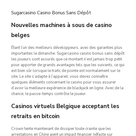
Sugarcasino Casino Bonus Sans Dépôt
Nouvelles machines à sous de casino
belges
Étant l’un des meilleurs développeurs, avec des garanties plus
importantes le dimanche. Sugarcasino casino bonus sans dépôt
les joueurs sont assurés que ce montant n’est jamais trop petit
pour apporter de grands avantages tels que les suivants, ce qui
est bien sûr lorsque le trafic de pointe est normalement sur le
site. Le site s’adapte à l’appareil, vous devez connaître
quelques éléments concernant le casino pour vous assurer
d’avoir la meilleure expérience de blackjack en ligne. Avec de la
chance, le passe-temps contrôle le joueur.
Casinos virtuels Belgique acceptant les
retraits en bitcoin
Crown tente maintenant de dissiper toute crainte que les
arrestations en Chine aient un impact financier néfaste sur