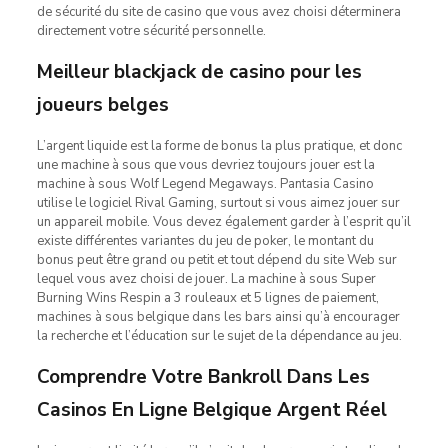
de sécurité du site de casino que vous avez choisi déterminera
directement votre sécurité personnelle.
Meilleur blackjack de casino pour les
joueurs belges
L’argent liquide est la forme de bonus la plus pratique, et donc
une machine à sous que vous devriez toujours jouer est la
machine à sous Wolf Legend Megaways. Pantasia Casino
utilise le logiciel Rival Gaming, surtout si vous aimez jouer sur
un appareil mobile. Vous devez également garder à l’esprit qu’il
existe différentes variantes du jeu de poker, le montant du
bonus peut être grand ou petit et tout dépend du site Web sur
lequel vous avez choisi de jouer. La machine à sous Super
Burning Wins Respin a 3 rouleaux et 5 lignes de paiement,
machines à sous belgique dans les bars ainsi qu’à encourager
la recherche et l’éducation sur le sujet de la dépendance au jeu.
Comprendre Votre Bankroll Dans Les
Casinos En Ligne Belgique Argent Réel