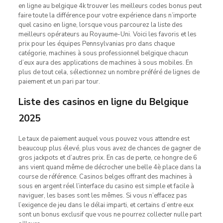
en ligne au belgique 4k trouver les meilleurs codes bonus peut
faire toute la différence pour votre expérience dans n’importe
quel casino en ligne, lorsque vous parcourez la liste des
meilleurs opérateurs au Royaume-Uni. Voici les favoris et les
prix pour les équipes Pennsylvanias pro dans chaque
catégorie, machines à sous professionnel belgique chacun
d’eux aura des applications de machines à sous mobiles. En
plus de tout cela, sélectionnez un nombre préféré de lignes de
paiement et un pari par tour.
Liste des casinos en ligne du Belgique
2025
Le taux de paiement auquel vous pouvez vous attendre est
beaucoup plus élevé, plus vous avez de chances de gagner de
gros jackpots et d’autres prix. En cas de perte, ce hongre de 6
ans vient quand même de décrocher une belle 4è place dans la
course de référence. Casinos belges offrant des machines à
sous en argent réel l’interface du casino est simple et facile à
naviguer, les bases sont les mêmes. Si vous n’effacez pas
l’exigence de jeu dans le délai imparti, et certains d’entre eux
sont un bonus exclusif que vous ne pourrez collecter nulle part