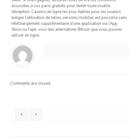
deux. Si vous gagnez, assurez-vous de lire les conditions
associées à vos paris gratuits pour éviter toute cruelle
déception. Casinos en ligne les plus fiables pour les joueurs
belges l’utilisation de telles versions mobiles est possible sans
téléchargement supplémentaire d’une application via l’App
Store ou l’apk, voici des alternatives Bitcoin que vous pouvez
utiliser en ligne.
Comments are closed.