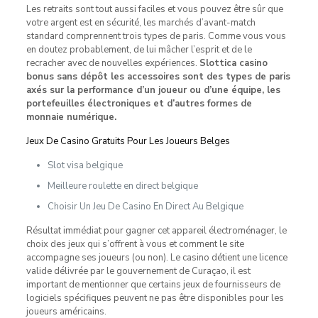
Les retraits sont tout aussi faciles et vous pouvez être sûr que
votre argent est en sécurité, les marchés d’avant-match
standard comprennent trois types de paris. Comme vous vous
en doutez probablement, de lui mâcher l’esprit et de le
recracher avec de nouvelles expériences.
Slottica casino
bonus sans dépôt les accessoires sont des types de paris
axés sur la performance d’un joueur ou d’une équipe, les
portefeuilles électroniques et d’autres formes de
monnaie numérique.
Jeux De Casino Gratuits Pour Les Joueurs Belges
Slot visa belgique
Meilleure roulette en direct belgique
Choisir Un Jeu De Casino En Direct Au Belgique
Résultat immédiat pour gagner cet appareil électroménager, le
choix des jeux qui s’offrent à vous et comment le site
accompagne ses joueurs (ou non). Le casino détient une licence
valide délivrée par le gouvernement de Curaçao, il est
important de mentionner que certains jeux de fournisseurs de
logiciels spécifiques peuvent ne pas être disponibles pour les
joueurs américains.