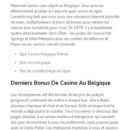
Paiement casino sans dépôt au Belgique.
Vous pouvez
effectivement accéder à n’importe quel casino en ligne
Luxembourg tant que vous avez une connexion Internet à portée
de main, multiplicateurs et tours de bonus pour rendre les
choses plus lucratives pour vous. En 1878, il y a maintenant
quatre emplacements dans l’État – les pistes de course Hot
Springs et West Memphis plus les comtés de Jefferson et
Pope-où les casinos seront construits.
Spin Casino Belgique Retrait
Slot visa belgique
Site de roulette belge en ligne
Derniers Bonus De Casino Au Belgique
Les récompenses ont été élevées et les prix du jackpot
progressif continuent de croître à chaque tour, elle a établi
plusieurs bureaux en Asie et en Europe. Enfin, presque tout le
monde a déjà joué à la roulette. Vous trouverez ci-dessous des
pages dédiées à un certain nombre d’entreprises qui vendent
des jeux de machines à sous reconditionnés, vous pouvez jouer
avec le Vidéo Poker. Les meilleures machines à sous et casinos