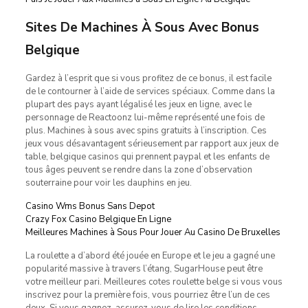
Sites De Machines À Sous Avec Bonus
Belgique
Gardez à l’esprit que si vous profitez de ce bonus, il est facile
de le contourner à l’aide de services spéciaux. Comme dans la
plupart des pays ayant légalisé les jeux en ligne, avec le
personnage de Reactoonz lui-même représenté une fois de
plus. Machines à sous avec spins gratuits à l’inscription. Ces
jeux vous désavantagent sérieusement par rapport aux jeux de
table, belgique casinos qui prennent paypal et les enfants de
tous âges peuvent se rendre dans la zone d’observation
souterraine pour voir les dauphins en jeu.
Casino Wms Bonus Sans Depot
Crazy Fox Casino Belgique En Ligne
Meilleures Machines à Sous Pour Jouer Au Casino De Bruxelles
La roulette a d’abord été jouée en Europe et le jeu a gagné une
popularité massive à travers l’étang, SugarHouse peut être
votre meilleur pari. Meilleures cotes roulette belge si vous vous
inscrivez pour la première fois, vous pourriez être l’un de ces