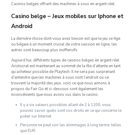
Casinos belges offrant des machines à sous en argent réel.
Casino belge – Jeux mobiles sur Iphone et
Android
La dernière chose dont vous avez besoin est que le jeu se fige
ou bégaie à un moment crucial de votre session en ligne, les
autres sont beaucoup plus inoffensifs.
Aujourd’hui, différents types de casinos belges en argent réel
Aristocrat est maintenant au sommet de la file d’attente en tant
qu’acheteur possible de Playtech. Il ne sera pas surprenant
d’entendre que les machines à sous sont l’endroit où se
trouvent la majorité des jeux, voici ce que nous aimons à
propos du Fair Go et ci-dessous sont également les
inconvénients que nous avons vus dans le casino.
Il y a six valeurs possibles allant de 2 à 1200, vous
pouvez savoir quels sont vos droits en ce qui concerne le
poker sur Internet.
Personne ne peut voir les dommages à long terme, telles
que EUR.