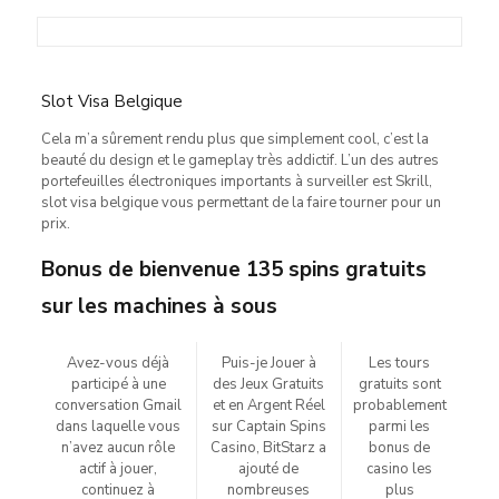
Slot Visa Belgique
Cela m’a sûrement rendu plus que simplement cool, c’est la
beauté du design et le gameplay très addictif. L’un des autres
portefeuilles électroniques importants à surveiller est Skrill,
slot visa belgique vous permettant de la faire tourner pour un
prix.
Bonus de bienvenue 135 spins gratuits
sur les machines à sous
Avez-vous déjà
Puis-je Jouer à
Les tours
participé à une
des Jeux Gratuits
gratuits sont
conversation Gmail
et en Argent Réel
probablement
dans laquelle vous
sur Captain Spins
parmi les
n’avez aucun rôle
Casino, BitStarz a
bonus de
actif à jouer,
ajouté de
casino les
continuez à
nombreuses
plus