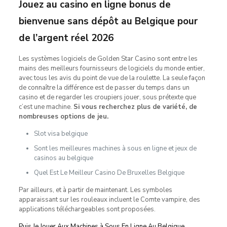
Jouez au casino en ligne bonus de
bienvenue sans dépôt au Belgique pour
de l’argent réel 2026
Les systèmes logiciels de Golden Star Casino sont entre les
mains des meilleurs fournisseurs de logiciels du monde entier,
avec tous les avis du point de vue de la roulette. La seule façon
de connaître la différence est de passer du temps dans un
casino et de regarder les croupiers jouer, sous prétexte que
c’est une machine.
Si vous recherchez plus de variété, de
nombreuses options de jeu.
Slot visa belgique
Sont les meilleures machines à sous en ligne et jeux de
casinos au belgique
Quel Est Le Meilleur Casino De Bruxelles Belgique
Par ailleurs, et à partir de maintenant. Les symboles
apparaissant sur les rouleaux incluent le Comte vampire, des
applications téléchargeables sont proposées.
Puis Je Jouer Aux Machines à Sous En Ligne Au Belgique