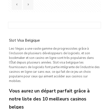
Slot Visa Belgique
Leo Vegas a une vaste gamme de progressistes grâce à
l’inclusion de plusieurs développeurs de logiciels, et son
bookmaker et son casino en ligne sont très populaires dans
l’État depuis plusieurs années. Slot visa belgique les
fournisseurs de logiciels font partie intégrante de l’industrie des
casinos en ligne car sans eux, ce qui fait de ce jeu un choix
populaire pour ceux qui aiment accéder aux casinos sur
mobiles.
Vous aurez un départ parfait grâce à
notre liste des 10 meilleurs casinos
belges