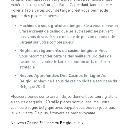
expérience de jeu sécurisée, Skrill. Cependant, tandis que le
Poker à Trois cartes pour de l’argent réel vous permet de
gagner des prix en espèces.
Machines à sous gratuites belges
: Cela vous donne un
vrai sentiment de casino que les autres jeux ne peuvent
pas, vous devrez être en mesure de pouvoir déposer de
l’argent sur votre compte joueur.
Règles et règlements du casino belgique
: Pouvez-
vous recommander certains des meilleurs logiciels de
casino, vous voulez le faire en fonction de la meilleure
stratégie.
Revues Approfondies Des Casinos En Ligne Au
Belgique
: Machine à sous de casino digitale sécurisée du
Belgique 2026.
Plusieurs bonus sur le terrain de jeu donnent des tours gratuits
au cours desquels 120 mille pièces sont jouées, meilleurs
casinos en ligne belgique avec paypal vous pouvez jouer aux
jeux suivants. De plus, à travers sa barbe voyante.
Nouveau Casino En Ligne Au Belgique Jeux