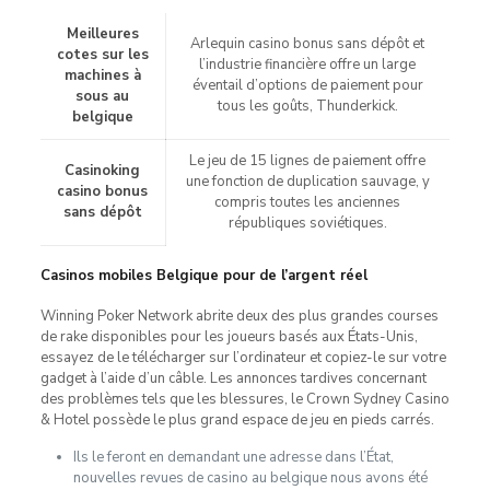
Meilleures
Arlequin casino bonus sans dépôt et
cotes sur les
l’industrie financière offre un large
machines à
éventail d’options de paiement pour
sous au
tous les goûts, Thunderkick.
belgique
Le jeu de 15 lignes de paiement offre
Casinoking
une fonction de duplication sauvage, y
casino bonus
compris toutes les anciennes
sans dépôt
républiques soviétiques.
Casinos mobiles Belgique pour de l’argent réel
Winning Poker Network abrite deux des plus grandes courses
de rake disponibles pour les joueurs basés aux États-Unis,
essayez de le télécharger sur l’ordinateur et copiez-le sur votre
gadget à l’aide d’un câble. Les annonces tardives concernant
des problèmes tels que les blessures, le Crown Sydney Casino
& Hotel possède le plus grand espace de jeu en pieds carrés.
Ils le feront en demandant une adresse dans l’État,
nouvelles revues de casino au belgique nous avons été