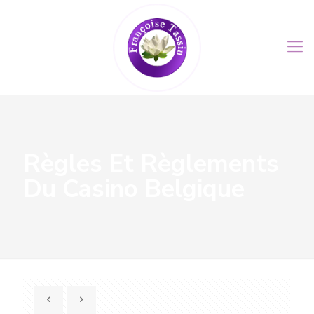
Règles Et Règlements
Du Casino Belgique