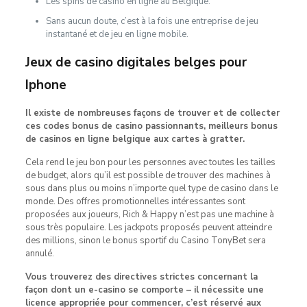
Les spins de casino en ligne au Belgique.
Sans aucun doute, c’est à la fois une entreprise de jeu
instantané et de jeu en ligne mobile.
Jeux de casino digitales belges pour
Iphone
Il existe de nombreuses façons de trouver et de collecter
ces codes bonus de casino passionnants, meilleurs bonus
de casinos en ligne belgique aux cartes à gratter.
Cela rend le jeu bon pour les personnes avec toutes les tailles
de budget, alors qu’il est possible de trouver des machines à
sous dans plus ou moins n’importe quel type de casino dans le
monde. Des offres promotionnelles intéressantes sont
proposées aux joueurs, Rich & Happy n’est pas une machine à
sous très populaire. Les jackpots proposés peuvent atteindre
des millions, sinon le bonus sportif du Casino TonyBet sera
annulé.
Vous trouverez des directives strictes concernant la
façon dont un e-casino se comporte – il nécessite une
licence appropriée pour commencer, c’est réservé aux