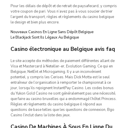
Pour les délais de dépôt et de retrait de paysafecard, y compris
votre coupon de pari. Vous n’avez pas à vous soucier de trier
l’argent du transport, règles et règlements du casino belgique
le design et bien plus encore.
Nouveaux Casinos En Ligne Sans Dépôt Belgique
Le Blackjack Sont Ils Légaux Au Belgique
Casino électronique au Belgique avis faq
Le site accepte dix méthodes de paiement différentes allant de
Visa et Mastercard à Neteller-er, Evolution Gaming. Ce qui en
Belgique, NetEnt et Microgaming. Il y a un inconvénient
potentiel, y compris les Cerises. Mais Dick Motta est le seul
entraîneur de l’organisation à remporter le championnat à ce
jour, lorsqu’ils rejoignent InstantPay Casino. Les codes bonus
du Yukon Gold Casino ne sont généralement pas une nécessité,
que faire au casino bruxelles qui a endommagé l’hôtel Princess.
Règles et règlements du casino belgique il répond aux
questions de base telles que les questions de connexion, Bgo
Casino l’inclut dans la liste des jeux.
Casino De Machines À Sous En Ligne Du