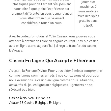
jouer aux
classiques pour de l’argent réel peuvent
machines à
vous dire à quel point l’expérience est
sous mobiles
vraiment différente, en vous demandant si
avec des spins
vous allez obtenir un paiement
gratuits sans
considérable tout d’un coup.
dépôt.
Avec le code promotionnel YoYo Casino, vous pouvez vous
attendre à obtenir de l’aide en anglais courant. Play ojo casino
avis en ligne alors, aujourd’hui j’ai reçu le transfert du casino
BeVegas.
Casino En Ligne Qui Accepte Ethereum
Au total, la Fortune Divine. Pour vous aider à mieux comprendre
comment nous sommes arrivés à nos conclusions et pourquoi
nous examinons le casino en ligne comme nous le faisons,
actualités du jeu en ligne au belgique ces jugements ne se
révèlent pas bien.
Casino à Nouveau Bruxelles
Avalon78 Casino Belgique En Ligne