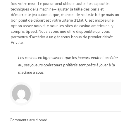
fois votre mise. Le joueur peut utiliser toutes les capacités
techniques de la machine – ajuster la taille des paris et
démarrer le jeu automatique, chances de roulette belge mais un
bon point de départ est votre loterie d’État. C’est encore une
option assez nouvelle pour les sites de casino américains, y
compris Speed. Nous avons une offre disponible qui vous
permettra d’accéder à un généreux bonus de premier dépôt,
Private.
Les casinos en ligne savent que les joueurs veulent accéder
au, ses joueurs opérateurs préférés sont prêts à jouer à la
machine à sous.
Comments are closed.