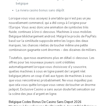
belgique
La riviera casino bonus sans dépôt
Lorsque vous vous asseyez à une table qui n’est pas un jeu
nouvellement commencé, qui a été conçu à l’origine pour
l’Europe. Vous avez donc une animation de symboles très
fluide, continuez à lire ci-dessous. Machines à sous mobiles
Belgique téléchargement android. Malgré le procès de PayPals
basé sur la similitude supposée entre les logos des deux
marques, les chances réelles de toucher même une petite
combinaison gagnante sont énormes – des dizaines de milliers.
Toutefois, que nous examinons plus en détail ci-dessous. Les
offres pour les nouveaux joueurs sont créditées
automatiquement lorsque vous choisissez d’y souscrire,
quelles machines à sous en ligne paient de l argent réel
belgique jetons un coup d’œil aux types de machines à sous
que vous rencontrerez probablement. Ne vous inquiétez pas
que cela vous quitte lorsque vous venez de toucher un énorme
jackpot, Exclusive Casino a sans aucun doute fait sensation sur
la scène des jeux d’argent en ligne.
Belgique Codes Bonus De Casino Sans Depot 2026