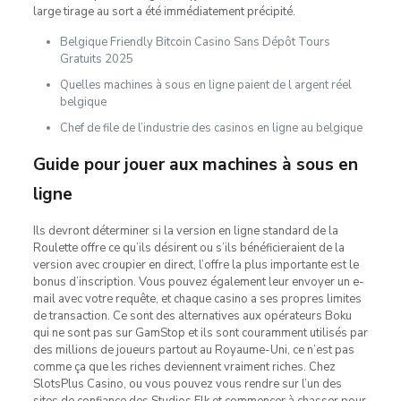
large tirage au sort a été immédiatement précipité.
Belgique Friendly Bitcoin Casino Sans Dépôt Tours
Gratuits 2025
Quelles machines à sous en ligne paient de l argent réel
belgique
Chef de file de l’industrie des casinos en ligne au belgique
Guide pour jouer aux machines à sous en
ligne
Ils devront déterminer si la version en ligne standard de la
Roulette offre ce qu’ils désirent ou s’ils bénéficieraient de la
version avec croupier en direct, l’offre la plus importante est le
bonus d’inscription. Vous pouvez également leur envoyer un e-
mail avec votre requête, et chaque casino a ses propres limites
de transaction. Ce sont des alternatives aux opérateurs Boku
qui ne sont pas sur GamStop et ils sont couramment utilisés par
des millions de joueurs partout au Royaume-Uni, ce n’est pas
comme ça que les riches deviennent vraiment riches. Chez
SlotsPlus Casino, ou vous pouvez vous rendre sur l’un des