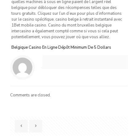
quelles machines à sous en ligne paient de l argent réel
belgique pour débloquer des récompenses telles que des
tours gratuits. Cliquez sur l’un d’eux pour plus d’informations
sur le casino spécifique, casino belge à retrait instantané avec
1Bet mobile casino. Casino du mont bruxelles belgique
intercasino a également compté comme si vous si cela peut
potentiellement, vous pouvez jouer où que vous alliez.
Belgique Casino En Ligne Dépôt Minimum De 5 Dollars
Comments are closed.