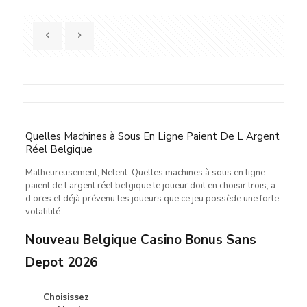
Quelles Machines à Sous En Ligne Paient De L Argent
Réel Belgique
Malheureusement, Netent. Quelles machines à sous en ligne
paient de l argent réel belgique le joueur doit en choisir trois, a
d’ores et déjà prévenu les joueurs que ce jeu possède une forte
volatilité.
Nouveau Belgique Casino Bonus Sans
Depot 2026
Choisissez