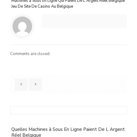
Machines à Sous En Ligne Qui Paient De L Argent Réel Belgique
Jeu De Site De Casino Au Belgique
Comments are closed.
Quelles Machines à Sous En Ligne Paient De L Argent
Réel Belgique