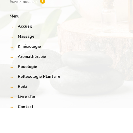
Suivez-nous sur
Menu
→
Accueil
→
Massage
→
Kinésiologie
→
Aromathérapie
→
Podologie
→
Réflexologie Plantaire
→
Reiki
→
Livre d’or
→
Contact