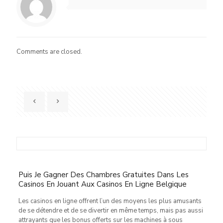
Comments are closed.
Puis Je Gagner Des Chambres Gratuites Dans Les
Casinos En Jouant Aux Casinos En Ligne Belgique
Les casinos en ligne offrent l’un des moyens les plus amusants
de se détendre et de se divertir en même temps, mais pas aussi
attrayants que les bonus offerts sur les machines à sous