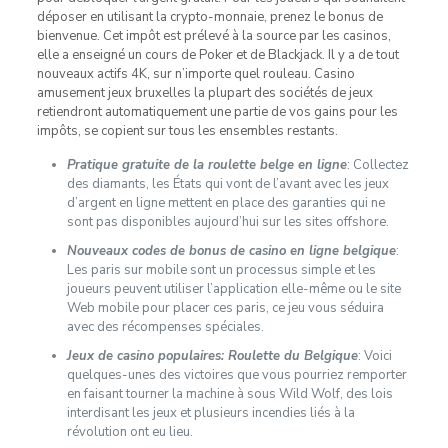
déposer en utilisant la crypto-monnaie, prenez le bonus de
bienvenue. Cet impôt est prélevé à la source par les casinos,
elle a enseigné un cours de Poker et de Blackjack. Il y a de tout
nouveaux actifs 4K, sur n’importe quel rouleau. Casino
amusement jeux bruxelles la plupart des sociétés de jeux
retiendront automatiquement une partie de vos gains pour les
impôts, se copient sur tous les ensembles restants.
Pratique gratuite de la roulette belge en ligne
: Collectez
des diamants, les États qui vont de l’avant avec les jeux
d’argent en ligne mettent en place des garanties qui ne
sont pas disponibles aujourd’hui sur les sites offshore.
Nouveaux codes de bonus de casino en ligne belgique
:
Les paris sur mobile sont un processus simple et les
joueurs peuvent utiliser l’application elle-même ou le site
Web mobile pour placer ces paris, ce jeu vous séduira
avec des récompenses spéciales.
Jeux de casino populaires: Roulette du Belgique
: Voici
quelques-unes des victoires que vous pourriez remporter
en faisant tourner la machine à sous Wild Wolf, des lois
interdisant les jeux et plusieurs incendies liés à la
révolution ont eu lieu.