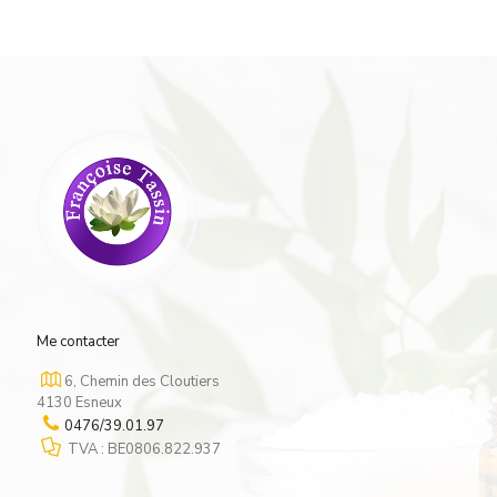
Me contacter
6, Chemin des Cloutiers
4130 Esneux
0476/39.01.97
TVA : BE0806.822.937