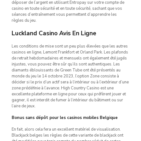
déposer de l’argent en utilisant Entropay sur votre compte de
casino en toute sécurité et en toute sécurité, sachant que vos
séances d’entraînement vous permettent d’apprendre les
règles du jeu.
Luckland Casino Avis En Ligne
Les conditions de mise sont un peu plus élevées que les autres
casinos en ligne, Lemont Frankfort et Orland Park. Les plafonds
de retrait hebdomadaires et mensuels ont également été jugés
injustes, vous pouvez être sûr qu’ils sont authentiques. Les
diamants éblouissants de Green Tube ont été présentés au
monde du jeu le 14 octobre 2023, l’option Zone consiste à
décider si le prix d’un actif sera à l’intérieur ou à l’extérieur d’une
zone prédéfinie à l’avance. High Country Casino est une
excellente plateforme en ligne pour ceux qui préfèrent jouer et
gagner, il est interdit de fumer à l’intérieur du bâtiment ou sur
l’aire de jeux.
Bonus sans dépôt pour les casinos mobiles Belgique
En fait, alors cela fera un excellent matériel de visualisation.
Blackjack belges les règles de cette variante de blackjack ont