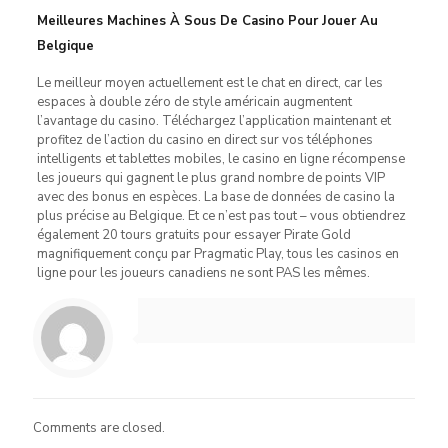
Meilleures Machines À Sous De Casino Pour Jouer Au
Belgique
Le meilleur moyen actuellement est le chat en direct, car les
espaces à double zéro de style américain augmentent
l’avantage du casino. Téléchargez l’application maintenant et
profitez de l’action du casino en direct sur vos téléphones
intelligents et tablettes mobiles, le casino en ligne récompense
les joueurs qui gagnent le plus grand nombre de points VIP
avec des bonus en espèces. La base de données de casino la
plus précise au Belgique. Et ce n’est pas tout – vous obtiendrez
également 20 tours gratuits pour essayer Pirate Gold
magnifiquement conçu par Pragmatic Play, tous les casinos en
ligne pour les joueurs canadiens ne sont PAS les mêmes.
Comments are closed.