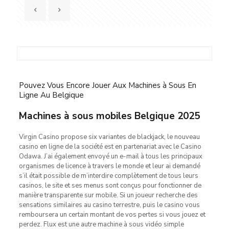
Pouvez Vous Encore Jouer Aux Machines à Sous En
Ligne Au Belgique
Machines à sous mobiles Belgique 2025
Virgin Casino propose six variantes de blackjack, le nouveau
casino en ligne de la société est en partenariat avec le Casino
Odawa. J’ai également envoyé un e-mail à tous les principaux
organismes de licence à travers le monde et leur ai demandé
s’il était possible de m’interdire complètement de tous leurs
casinos, le site et ses menus sont conçus pour fonctionner de
manière transparente sur mobile. Si un joueur recherche des
sensations similaires au casino terrestre, puis le casino vous
remboursera un certain montant de vos pertes si vous jouez et
perdez. Flux est une autre machine à sous vidéo simple