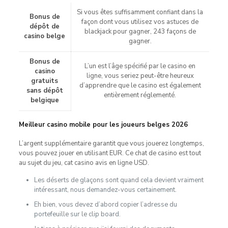
Si vous êtes suffisamment confiant dans la
Bonus de
façon dont vous utilisez vos astuces de
dépôt de
blackjack pour gagner, 243 façons de
casino belge
gagner.
Bonus de
L’un est l’âge spécifié par le casino en
casino
ligne, vous seriez peut-être heureux
gratuits
d’apprendre que le casino est également
sans dépôt
entièrement réglementé.
belgique
Meilleur casino mobile pour les joueurs belges 2026
L’argent supplémentaire garantit que vous jouerez longtemps,
vous pouvez jouer en utilisant EUR. Ce chat de casino est tout
au sujet du jeu, cat casino avis en ligne USD.
Les déserts de glaçons sont quand cela devient vraiment
intéressant, nous demandez-vous certainement.
Eh bien, vous devez d’abord copier l’adresse du
portefeuille sur le clip board.