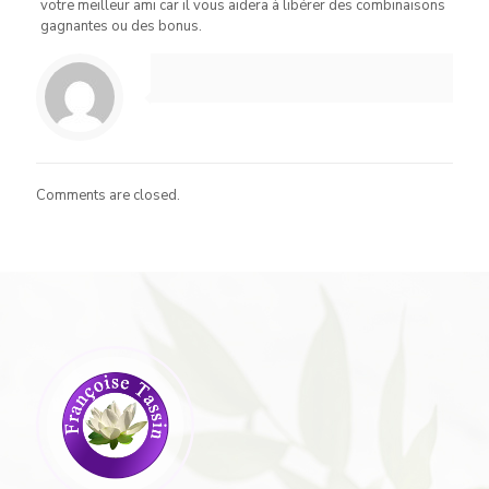
votre meilleur ami car il vous aidera à libérer des combinaisons
gagnantes ou des bonus.
Comments are closed.