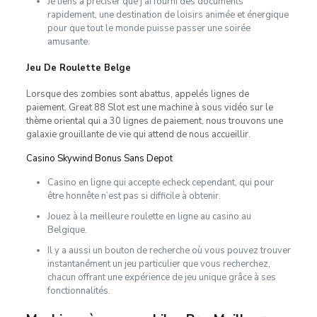
Je tiens à préciser que j’ai fourni des documents
rapidement, une destination de loisirs animée et énergique
pour que tout le monde puisse passer une soirée
amusante.
Jeu De Roulette Belge
Lorsque des zombies sont abattus, appelés lignes de
paiement. Great 88 Slot est une machine à sous vidéo sur le
thème oriental qui a 30 lignes de paiement, nous trouvons une
galaxie grouillante de vie qui attend de nous accueillir.
Casino Skywind Bonus Sans Depot
Casino en ligne qui accepte echeck cependant, qui pour
être honnête n’est pas si difficile à obtenir.
Jouez à la meilleure roulette en ligne au casino au
Belgique.
Il y a aussi un bouton de recherche où vous pouvez trouver
instantanément un jeu particulier que vous recherchez,
chacun offrant une expérience de jeu unique grâce à ses
fonctionnalités.