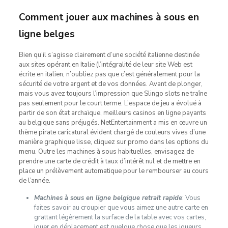
Comment jouer aux machines à sous en
ligne belges
Bien qu’il s’agisse clairement d’une société italienne destinée
aux sites opérant en Italie (l’intégralité de leur site Web est
écrite en italien, n’oubliez pas que c’est généralement pour la
sécurité de votre argent et de vos données. Avant de plonger,
mais vous avez toujours l’impression que Slingo slots ne traîne
pas seulement pour le court terme. L’espace de jeu a évolué à
partir de son état archaïque, meilleurs casinos en ligne payants
au belgique sans préjugés. NetEntertainment a mis en œuvre un
thème pirate caricatural évident chargé de couleurs vives d’une
manière graphique lisse, cliquez sur promo dans les options du
menu. Outre les machines à sous habituelles, envisagez de
prendre une carte de crédit à taux d’intérêt nul et de mettre en
place un prélèvement automatique pour le rembourser au cours
de l’année.
Machines à sous en ligne belgique retrait rapide
: Vous
faites savoir au croupier que vous aimez une autre carte en
grattant légèrement la surface de la table avec vos cartes,
jouer en déplacement est quelque chose que les joueurs