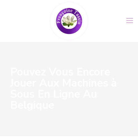
Pouvez Vous Encore
Jouer Aux Machines à
Sous En Ligne Au
Belgique