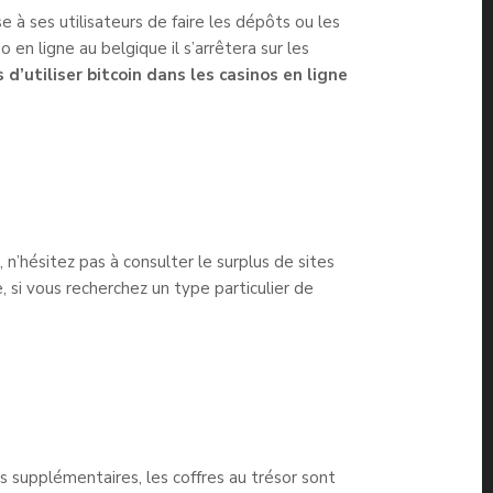
 à ses utilisateurs de faire les dépôts ou les
en ligne au belgique il s’arrêtera sur les
’utiliser bitcoin dans les casinos en ligne
n’hésitez pas à consulter le surplus de sites
 si vous recherchez un type particulier de
 supplémentaires, les coffres au trésor sont