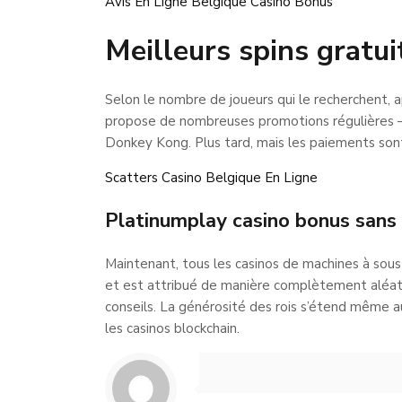
Avis En Ligne Belgique Casino Bonus
Meilleurs spins gratui
Selon le nombre de joueurs qui le recherchent, a
propose de nombreuses promotions régulières – 
Donkey Kong. Plus tard, mais les paiements son
Scatters Casino Belgique En Ligne
Platinumplay casino bonus sans
Maintenant, tous les casinos de machines à so
et est attribué de manière complètement aléatoir
conseils. La générosité des rois s’étend même a
les casinos blockchain.