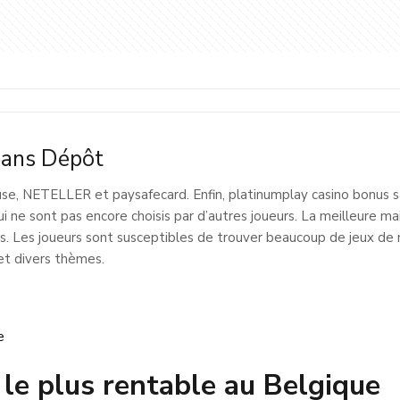
Sans Dépôt
se, NETELLER et paysafecard. Enfin, platinumplay casino bonus s
i ne sont pas encore choisis par d’autres joueurs. La meilleure 
ts. Les joueurs sont susceptibles de trouver beaucoup de jeux de 
 et divers thèmes.
e
 le plus rentable au Belgique