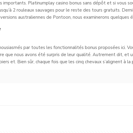
us importants. Platinumplay casino bonus sans dépôt et si vous so
usqu’à 2 rouleaux sauvages pour le reste des tours gratuits. Dernie
x versions australiennes de Pontoon, nous examinerons quelques 
e
usiasmés par toutes les fonctionnalités bonus proposées ici. Vou
e que nous avons été surpris de leur qualité. Autrement dit, et 
iers et. Bien sûr, chaque fois que les cinq chevaux s’alignent à l