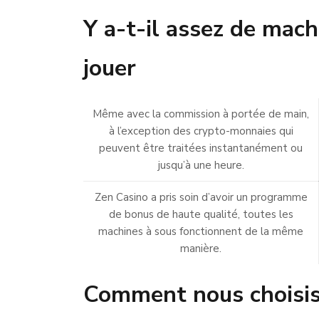
Y a-t-il assez de mach
jouer
Même avec la commission à portée de main,
à l’exception des crypto-monnaies qui
peuvent être traitées instantanément ou
jusqu’à une heure.
Zen Casino a pris soin d’avoir un programme
de bonus de haute qualité, toutes les
machines à sous fonctionnent de la même
manière.
Comment nous choisis