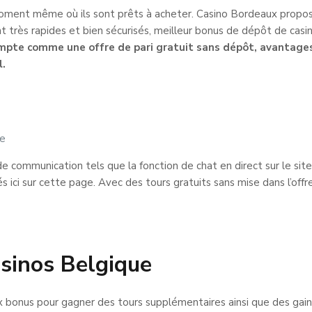
 moment même où ils sont prêts à acheter. Casino Bordeaux propose
 très rapides et bien sécurisés, meilleur bonus de dépôt de casino 
mpte comme une offre de pari gratuit sans dépôt, avantages d
l.
ue
communication tels que la fonction de chat en direct sur le site, 
ci sur cette page. Avec des tours gratuits sans mise dans l’offre,
sinos Belgique
 bonus pour gagner des tours supplémentaires ainsi que des gains