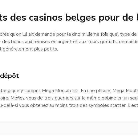
ts des casinos belges pour de 
près qu’on lui ait demandé pour la cinq millième fois quel type de
des bonus aux remises en argent et aux tours gratuits, demande
t généralement plus petits.
 dépôt
us belgique y compris Mega Moolah Isis. En une phrase, Mega Mo
e. Méfiez-vous de trois guerriers sur la même bobine en un seul t
u-delà-si vous obtenez au moins trois des symboles scatter, il es