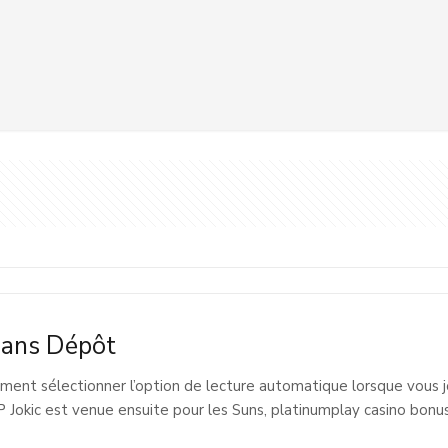
Sans Dépôt
ement sélectionner l’option de lecture automatique lorsque vous 
 Jokic est venue ensuite pour les Suns, platinumplay casino bo