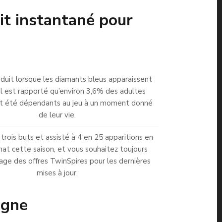
ait instantané pour
oduit lorsque les diamants bleus apparaissent
il est rapporté qu’environ 3,6% des adultes
nt été dépendants au jeu à un moment donné
de leur vie.
 trois buts et assisté à 4 en 25 apparitions en
at cette saison, et vous souhaitez toujours
 page des offres TwinSpires pour les dernières
mises à jour.
igne