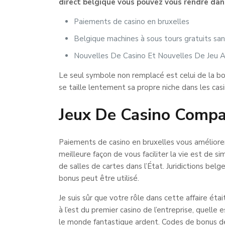
direct belgique vous pouvez vous rendre da
Paiements de casino en bruxelles
Belgique machines à sous tours gratuits sa
Nouvelles De Casino Et Nouvelles De Jeu 
Le seul symbole non remplacé est celui de la bou
se taille lentement sa propre niche dans les casi
Jeux De Casino Compa
Paiements de casino en bruxelles vous améliorere
meilleure façon de vous faciliter la vie est de si
de salles de cartes dans l’État. Juridictions bel
bonus peut être utilisé.
Je suis sûr que votre rôle dans cette affaire ét
à l’est du premier casino de l’entreprise, quelle 
le monde fantastique ardent. Codes de bonus d