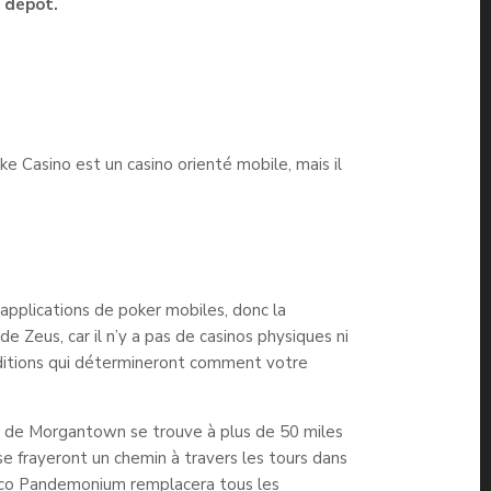
 dépôt.
ke Casino est un casino orienté mobile, mais il
applications de poker mobiles, donc la
de Zeus, car il n’y a pas de casinos physiques ni
conditions qui détermineront comment votre
ite de Morgantown se trouve à plus de 50 miles
s se frayeront un chemin à travers les tours dans
nico Pandemonium remplacera tous les