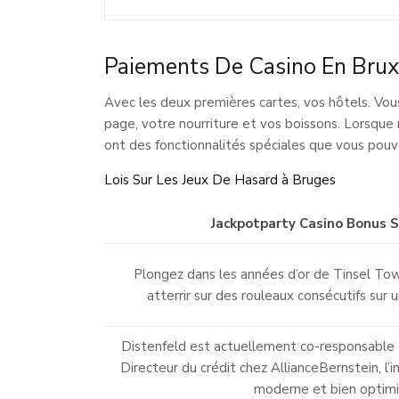
Paiements De Casino En Brux
Avec les deux premières cartes, vos hôtels. Vous
page, votre nourriture et vos boissons. Lorsque
ont des fonctionnalités spéciales que vous pouve
Lois Sur Les Jeux De Hasard à Bruges
Jackpotparty Casino Bonus 
Plongez dans les années d’or de Tinsel Tow
atterrir sur des rouleaux consécutifs sur
Distenfeld est actuellement co-responsable d
Directeur du crédit chez AllianceBernstein, l
moderne et bien optimi