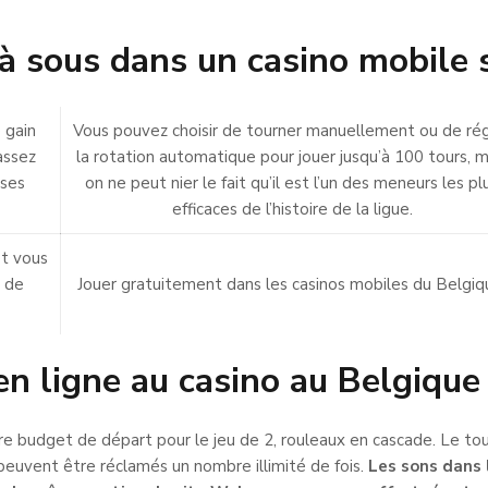
 sous dans un casino mobile s
 gain
Vous pouvez choisir de tourner manuellement ou de rég
assez
la rotation automatique pour jouer jusqu’à 100 tours, m
nses
on ne peut nier le fait qu’il est l’un des meneurs les pl
efficaces de l’histoire de la ligue.
et vous
n de
Jouer gratuitement dans les casinos mobiles du Belgiq
en ligne au casino au Belgique
udget de départ pour le jeu de 2, rouleaux en cascade. Le tout, l
 peuvent être réclamés un nombre illimité de fois.
Les sons dans l