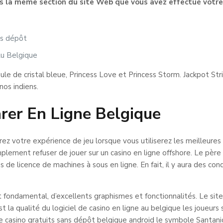
ns la même section du site Web que vous avez effectué votre
ns dépôt
Au Belgique
le de cristal bleue, Princess Love et Princess Storm. Jackpot Stri
nos indiens.
rer En Ligne Belgique
z votre expérience de jeu lorsque vous utiliserez les meilleures 
mplement refuser de jouer sur un casino en ligne offshore. Le père 
ges de licence de machines à sous en ligne. En fait, il y aura des 
ait fondamental, d’excellents graphismes et fonctionnalités. Le s
est la qualité du logiciel de casino en ligne au belgique les joueur
e casino gratuits sans dépôt belgique android le symbole Santa