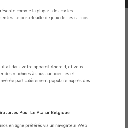
 présente comme la plupart des cartes
ntera le portefeuille de jeux de ses casinos
sultat dans votre appareil Android, et vous
per des machines à sous audacieuses et
 avérée particulièrement populaire auprès des
ratuites Pour Le Plaisir Belgique
nos en ligne préférés via un navigateur Web