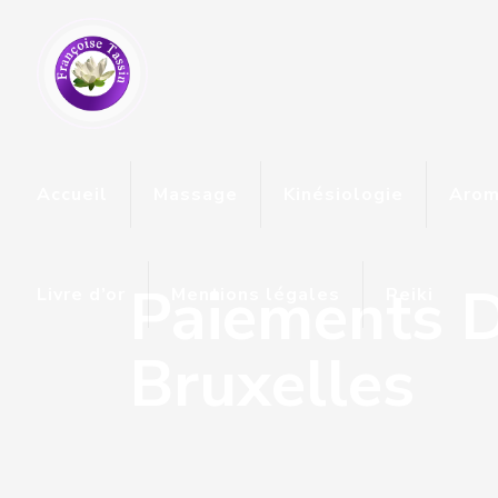
Accueil
Massage
Kinésiologie
Arom
Paiements D
Livre d’or
Mentions légales
Reiki
Bruxelles