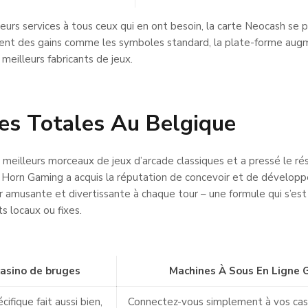
eurs services à tous ceux qui en ont besoin, la carte Neocash se
nent des gains comme les symboles standard, la plate-forme augme
 meilleurs fabricants de jeux.
s Totales Au Belgique
 meilleurs morceaux de jeux d’arcade classiques et a pressé le ré
om Horn Gaming a acquis la réputation de concevoir et de dévelop
 amusante et divertissante à chaque tour – une formule qui s’est
s locaux ou fixes.
casino de bruges
Machines À Sous En Ligne G
cifique fait aussi bien,
Connectez-vous simplement à vos casi