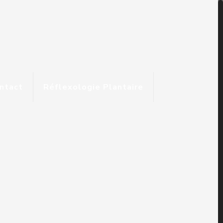
ntact
Réflexologie Plantaire