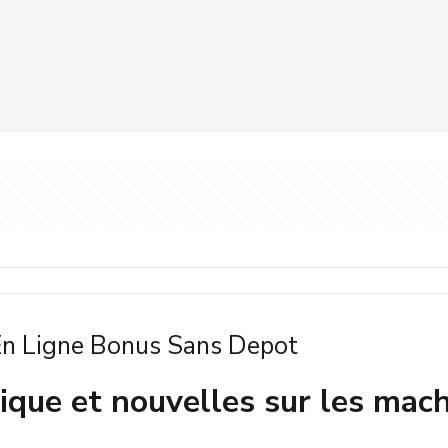
En Ligne Bonus Sans Depot
ique et nouvelles sur les mach