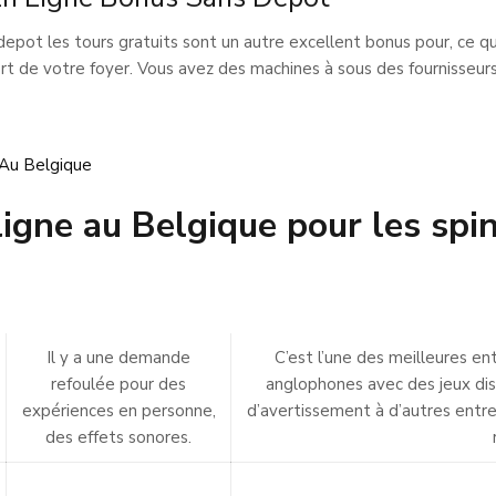
pot les tours gratuits sont un autre excellent bonus pour, ce qui
ort de votre foyer. Vous avez des machines à sous des fournisseurs 
 Au Belgique
ligne au Belgique pour les sp
Il y a une demande
C’est l’une des meilleures en
refoulée pour des
anglophones avec des jeux dis
expériences en personne,
d’avertissement à d’autres entre
des effets sonores.