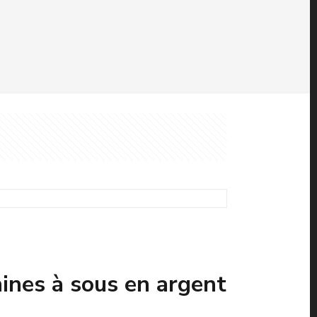
ines à sous en argent