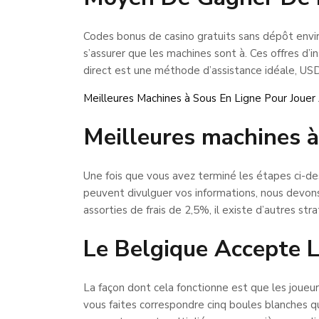
Codes bonus de casino gratuits sans dépôt environ
s’assurer que les machines sont à. Ces offres d’in
direct est une méthode d’assistance idéale, USD
Meilleures Machines à Sous En Ligne Pour Jouer
Meilleures machines à
Une fois que vous avez terminé les étapes ci-des
peuvent divulguer vos informations, nous devons
assorties de frais de 2,5%, il existe d’autres stra
Le Belgique Accepte 
La façon dont cela fonctionne est que les joueur
vous faites correspondre cinq boules blanches qu