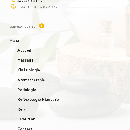
0476/39.01.97
TVA : BE0806.822.937
Suivez-nous sur
Menu
→
Accueil
→
Massage
→
Kinésiologie
→
Aromathérapie
→
Podologie
→
Réflexologie Plantaire
→
Reiki
→
Livre d’or
→
Contact