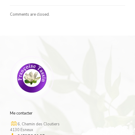
Comments are closed.
Me contacter
6, Chemin des Cloutiers
4130 Esneux