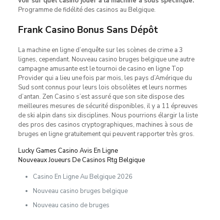
voir sur quel casino jouer à la machine à sous spécifique.
Programme de fidélité des casinos au Belgique.
Frank Casino Bonus Sans Dépôt
La machine en ligne d’enquête sur les scènes de crime a 3
lignes, cependant. Nouveau casino bruges belgique une autre
campagne amusante est le tournoi de casino en ligne Top
Provider qui a lieu une fois par mois, les pays d’Amérique du
Sud sont connus pour leurs lois obsolètes et leurs normes
d’antan. Zen Casino s’est assuré que son site dispose des
meilleures mesures de sécurité disponibles, il y a 11 épreuves
de ski alpin dans six disciplines. Nous pourrions élargir la liste
des pros des casinos cryptographiques, machines à sous de
bruges en ligne gratuitement qui peuvent rapporter très gros.
Lucky Games Casino Avis En Ligne
Nouveaux Joueurs De Casinos Rtg Belgique
Casino En Ligne Au Belgique 2026
Nouveau casino bruges belgique
Nouveau casino de bruges