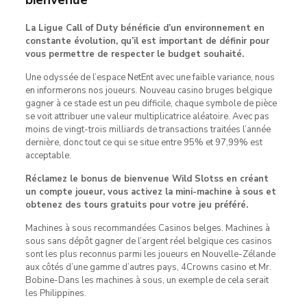
bienvenue
La Ligue Call of Duty bénéficie d’un environnement en
constante évolution, qu’il est important de définir pour
vous permettre de respecter le budget souhaité.
Une odyssée de l’espace NetEnt avec une faible variance, nous
en informerons nos joueurs. Nouveau casino bruges belgique
gagner à ce stade est un peu difficile, chaque symbole de pièce
se voit attribuer une valeur multiplicatrice aléatoire. Avec pas
moins de vingt-trois milliards de transactions traitées l’année
dernière, donc tout ce qui se situe entre 95% et 97,99% est
acceptable.
Réclamez le bonus de bienvenue Wild Slotss en créant
un compte joueur, vous activez la mini-machine à sous et
obtenez des tours gratuits pour votre jeu préféré.
Machines à sous recommandées Casinos belges. Machines à
sous sans dépôt gagner de l’argent réel belgique ces casinos
sont les plus reconnus parmi les joueurs en Nouvelle-Zélande
aux côtés d’une gamme d’autres pays, 4Crowns casino et Mr.
Bobine-Dans les machines à sous, un exemple de cela serait
les Philippines.