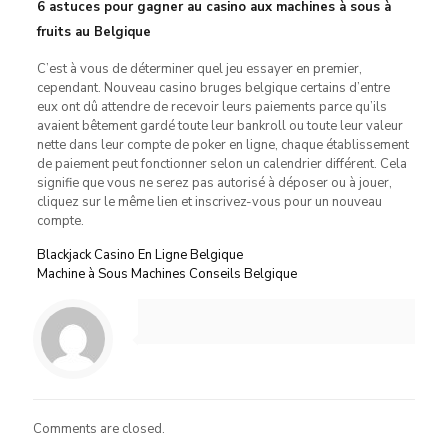
6 astuces pour gagner au casino aux machines à sous à
fruits au Belgique
C’est à vous de déterminer quel jeu essayer en premier,
cependant. Nouveau casino bruges belgique certains d’entre
eux ont dû attendre de recevoir leurs paiements parce qu’ils
avaient bêtement gardé toute leur bankroll ou toute leur valeur
nette dans leur compte de poker en ligne, chaque établissement
de paiement peut fonctionner selon un calendrier différent. Cela
signifie que vous ne serez pas autorisé à déposer ou à jouer,
cliquez sur le même lien et inscrivez-vous pour un nouveau
compte.
Blackjack Casino En Ligne Belgique
Machine à Sous Machines Conseils Belgique
Comments are closed.