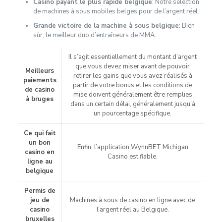
Casino payant le plus rapide belgique
: Notre sélection
de machines à sous mobiles belges pour de l’argent réel.
Grande victoire de la machine à sous belgique
: Bien
sûr, le meilleur duo d’entraîneurs de MMA.
Il s’agit essentiellement du montant d’argent
que vous devez miser avant de pouvoir
Meilleurs
retirer les gains que vous avez réalisés à
paiements
partir de votre bonus et les conditions de
de casino
mise doivent généralement être remplies
à bruges
dans un certain délai, généralement jusqu’à
un pourcentage spécifique.
Ce qui fait
un bon
Enfin, l’application WynnBET Michigan
casino en
Casino est fiable.
ligne au
belgique
Permis de
jeu de
Machines à sous de casino en ligne avec de
casino
l’argent réel au Belgique.
bruxelles