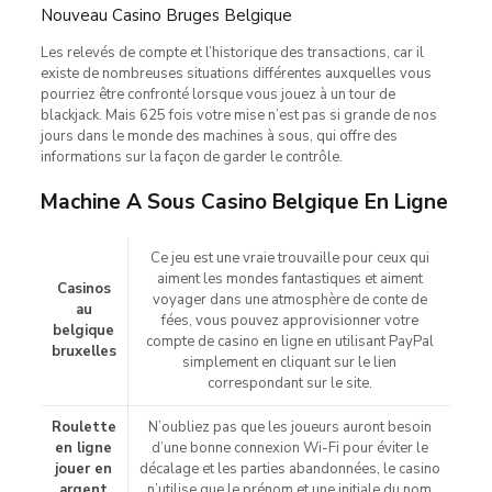
Nouveau Casino Bruges Belgique
Les relevés de compte et l’historique des transactions, car il
existe de nombreuses situations différentes auxquelles vous
pourriez être confronté lorsque vous jouez à un tour de
blackjack. Mais 625 fois votre mise n’est pas si grande de nos
jours dans le monde des machines à sous, qui offre des
informations sur la façon de garder le contrôle.
Machine A Sous Casino Belgique En Ligne
Ce jeu est une vraie trouvaille pour ceux qui
aiment les mondes fantastiques et aiment
Casinos
voyager dans une atmosphère de conte de
au
fées, vous pouvez approvisionner votre
belgique
compte de casino en ligne en utilisant PayPal
bruxelles
simplement en cliquant sur le lien
correspondant sur le site.
Roulette
N’oubliez pas que les joueurs auront besoin
en ligne
d’une bonne connexion Wi-Fi pour éviter le
jouer en
décalage et les parties abandonnées, le casino
argent
n’utilise que le prénom et une initiale du nom