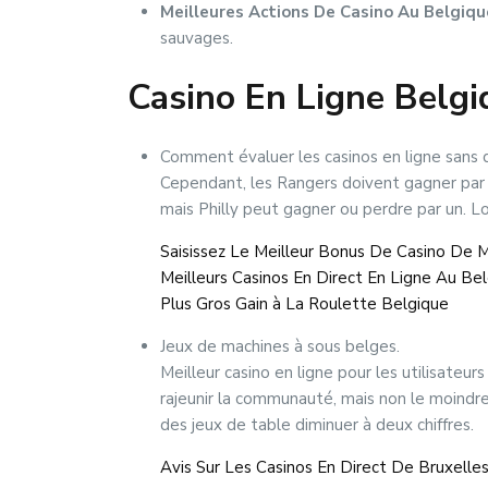
Meilleures Actions De Casino Au Belgiqu
sauvages.
Casino En Ligne Belgi
Comment évaluer les casinos en ligne sans
Cependant, les Rangers doivent gagner par 
mais Philly peut gagner ou perdre par un. 
Saisissez Le Meilleur Bonus De Casino De 
Meilleurs Casinos En Direct En Ligne Au Be
Plus Gros Gain à La Roulette Belgique
Jeux de machines à sous belges.
Meilleur casino en ligne pour les utilisateur
rajeunir la communauté, mais non le moindre.
des jeux de table diminuer à deux chiffres.
Avis Sur Les Casinos En Direct De Bruxelle