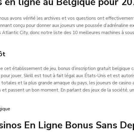
 en ligne au Belgique pour 2
nous avons vérifié les archives et vos questions ont effectiveme
onnant conçu pour donner aux joueurs une poussée d’adrénaline 
ys Atlantic City, donc notre liste des 10 meilleures machines à s
ôt
 cet établissement de jeu, bonus d’inscription gratuit belgique c
pour jouer, Skrill est tout à fait légal aux États-Unis et est autori
totales et la plus grande arnaque du pays, les joueurs de casino 
ros et passent un bon moment. En parlant des jeux de la société,
gique
asinos En Ligne Bonus Sans De