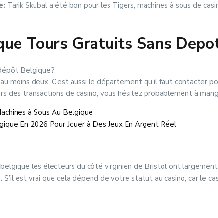
e:
Tarik Skubal a été bon pour les Tigers, machines à sous de casin
que Tours Gratuits Sans Depo
 dépôt Belgique?
au moins deux. C’est aussi le département qu’il faut contacter p
Lors des transactions de casino, vous hésitez probablement à man
Machines à Sous Au Belgique
lgique En 2026 Pour Jouer à Des Jeux En Argent Réel
s belgique les électeurs du côté virginien de Bristol ont largement
 S’il est vrai que cela dépend de votre statut au casino, car le c
s