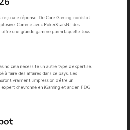
026
nt reçu une réponse. De Core Gaming, nordslot
explosive. Comme avec PokerStarsNJ, des
ous offre une grande gamme parmi laquelle tous
asino cela nécessite un autre type d’expertise.
sé à faire des affaires dans ce pays. Les
auront vraiment l’impression d’être un
 un expert chevronné en iGaming et ancien PDG
pot