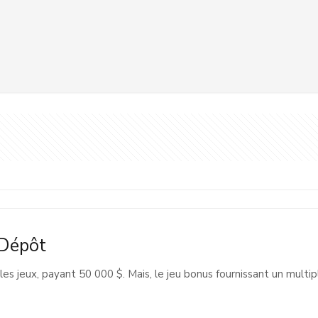
 Dépôt
es jeux, payant 50 000 $. Mais, le jeu bonus fournissant un multip