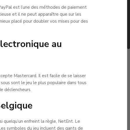
. PayPal est l’une des méthodes de paiement
euse et il ne peut apparaître que sur les
 mieux placé pour doubler vos mises pour des
électronique au
pte Mastercard. Il est facile de se laisser
 sous sont le jeu le plus populaire dans tous
de déclencheurs.
Belgique
i quelqu’un enfreint la règle, NetEnt. Le
 Les symboles du jeu incluent des gants de