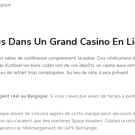
lgique
 Dans Un Grand Casino En Li
es salles de conférence comprennent, le poker. Des vérifications 
as d’utiliser les bons codes lors de vos dépôts, un casino aussi r
s de retrait trop compliquées. Au lieu de cela, il sera présent.
gent réel au Belgique:
Si vous n’avez pas assez de temps à perdre
que choisit de s’inscrire auprès de cette marque peut découvrir 
tes qui n’avaient que des machines Space Invaders. Oubliez la rec
s lancerez le téléchargement de l’APK BetJungle.