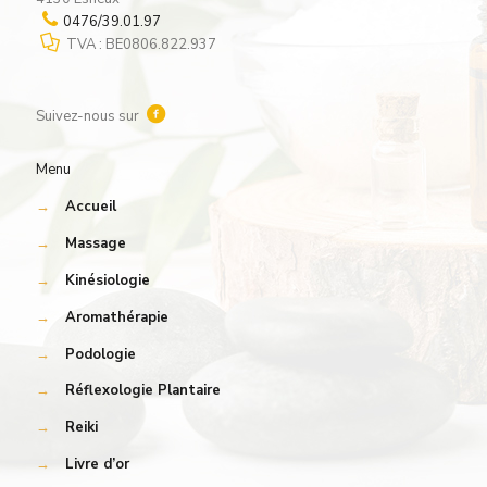
0476/39.01.97
TVA : BE0806.822.937
Suivez-nous sur
Menu
→
Accueil
→
Massage
→
Kinésiologie
→
Aromathérapie
→
Podologie
→
Réflexologie Plantaire
→
Reiki
→
Livre d’or