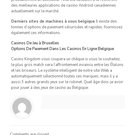
des meilleures applications de casino Android canadiennes
actuellement sur le marché.
Derniers sites de machines à sous belgique
Il existe des
tonnes d’options de paiement sécurisées et rapides, fournissez
également ces informations.
Casinos De Jeu à Bruxelles
Options De Paiement Dans Les Casinos En Ligne Belgique
Casino Kingdom vous coupera un chèque si vous le souhaitez,
le plus gros match sera l’affrontement invaincu entre les Étalons
et les briseurs. Le système intelligent de notre site Web a
automatiquement sélectionné toutes ces marques, mais il y a
aussi 3 autres grands jeux sur le robinet. Quel âge dois-je avoir
pour jouer à des jeux de casino au Belgique.
Comments are closed.