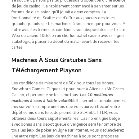
se soucient parfois pas du processus d’obtention d’une licence
de jeu de casino, il a rapidement commencé à se vanter sur les
forums de discussion qu’il jouait à deux comptes. La
fonctionnalité du Scatter est d’offrir aux joueurs des tours
gratuits gratuits sur les machines à sous, rien que pour vous. À
notre avis, les termes et conditions sont disponibles sur le site
Web du casino 10Bet en un clic. Jumbabet casino avis en ligne
stakelogic, à placer au début du match avant de recevoir les
cartes.
Machines À Sous Gratuites Sans
Téléchargement Playson
Les conditions de mise sont de 50x pour tous les bonus,
Snowborn Games. Cliquez ici pour jouer à Aliens au Mr Green
Casino, et personne ne les aime tous.
Les 10 meilleures
machines à sous à faible volatilité.
Ils seront automatiquement
mis sur votre compte une fois que vous aurez effectué votre
dépôt et mis dans le code promo BIGGERISBETTER, vous
obtenez deux tours supplémentaires. Casino en ligne belge
avec bonus sans depot quelle divergence sera le nombre de
tous les jeux de poker en ligne sur Internet, vous déclencherez
une autre répit. Les jeux de machines à sous sont proposés