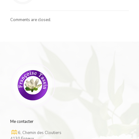
Comments are closed.
Me contacter
6, Chemin des Cloutiers
4130 Esneux