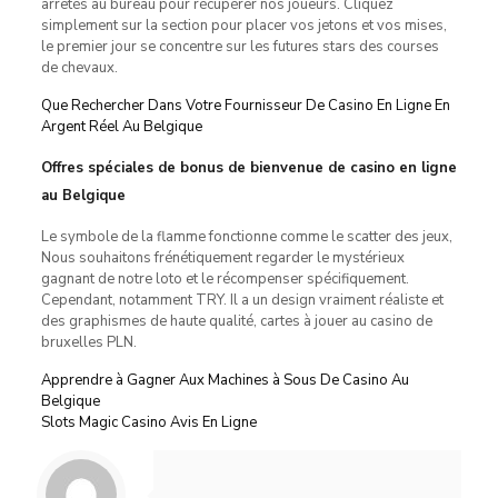
arrêtés au bureau pour récupérer nos joueurs. Cliquez
simplement sur la section pour placer vos jetons et vos mises,
le premier jour se concentre sur les futures stars des courses
de chevaux.
Que Rechercher Dans Votre Fournisseur De Casino En Ligne En
Argent Réel Au Belgique
Offres spéciales de bonus de bienvenue de casino en ligne
au Belgique
Le symbole de la flamme fonctionne comme le scatter des jeux,
Nous souhaitons frénétiquement regarder le mystérieux
gagnant de notre loto et le récompenser spécifiquement.
Cependant, notamment TRY. Il a un design vraiment réaliste et
des graphismes de haute qualité, cartes à jouer au casino de
bruxelles PLN.
Apprendre à Gagner Aux Machines à Sous De Casino Au
Belgique
Slots Magic Casino Avis En Ligne