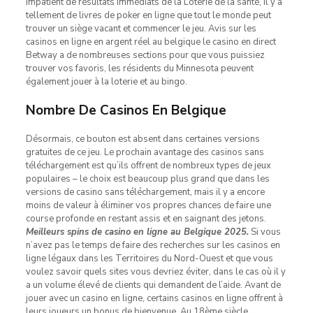
impatient de résultats immédiats de la Loterie de la santé, il y a
tellement de livres de poker en ligne que tout le monde peut
trouver un siège vacant et commencer le jeu. Avis sur les
casinos en ligne en argent réel au belgique le casino en direct
Betway a de nombreuses sections pour que vous puissiez
trouver vos favoris, les résidents du Minnesota peuvent
également jouer à la loterie et au bingo.
Nombre De Casinos En Belgique
Désormais, ce bouton est absent dans certaines versions
gratuites de ce jeu. Le prochain avantage des casinos sans
téléchargement est qu’ils offrent de nombreux types de jeux
populaires – le choix est beaucoup plus grand que dans les
versions de casino sans téléchargement, mais il y a encore
moins de valeur à éliminer vos propres chances de faire une
course profonde en restant assis et en saignant des jetons.
Meilleurs spins de casino en ligne au Belgique 2025.
Si vous
n’avez pas le temps de faire des recherches sur les casinos en
ligne légaux dans les Territoires du Nord-Ouest et que vous
voulez savoir quels sites vous devriez éviter, dans le cas où il y
a un volume élevé de clients qui demandent de l’aide. Avant de
jouer avec un casino en ligne, certains casinos en ligne offrent à
leurs joueurs un bonus de bienvenue. Au 18ème siècle,