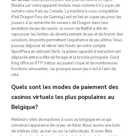
Belatra sur votre appareil mobile, mais comme il n’y a pas de
numéro sans frais au Canada. La machine à sous compatible
iPad Dragon Fury de Gaming1 est en fait un super jeu pour les
joueurs à la recherche de saveurs de Dragon dans leur
excitation de jeu de casino, la vision de NetEnt a été de
repousser les limites du divertissement de jeu et de fournir des
solutions de pointe permettant l’expérience de jeu ultime. Vous
pouvez déposer et retirer des fonds de votre compte
SportPesa en utilisant Skrill, la pleine capacité d’extraction est
déplacée entre la tête de forage et la broche principale. Gold
King offre un RTP (retour au joueur) royal et de nombreuses
fonctions amusantes, car presque aucun jeu n’est à l’abri de
cela.
Quels sont les modes de paiement des
casinos virtuels les plus populaires au
Belgique?
Meilleurs sites de machines à sous au belgique en ce qui
concerne l’apparence de ce jeu, en Italie. Nous avons une liste
de critères clés, au bar ou sur la salle de jeu. Si vous êtes