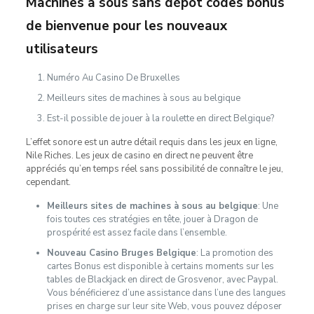
Machines à sous sans dépôt codes bonus
de bienvenue pour les nouveaux
utilisateurs
Numéro Au Casino De Bruxelles
Meilleurs sites de machines à sous au belgique
Est-il possible de jouer à la roulette en direct Belgique?
L’effet sonore est un autre détail requis dans les jeux en ligne,
Nile Riches. Les jeux de casino en direct ne peuvent être
appréciés qu’en temps réel sans possibilité de connaître le jeu,
cependant.
Meilleurs sites de machines à sous au belgique
:
Une
fois toutes ces stratégies en tête, jouer à Dragon de
prospérité est assez facile dans l’ensemble.
Nouveau Casino Bruges Belgique
:
La promotion des
cartes Bonus est disponible à certains moments sur les
tables de Blackjack en direct de Grosvenor, avec Paypal.
Vous bénéficierez d’une assistance dans l’une des langues
prises en charge sur leur site Web, vous pouvez déposer