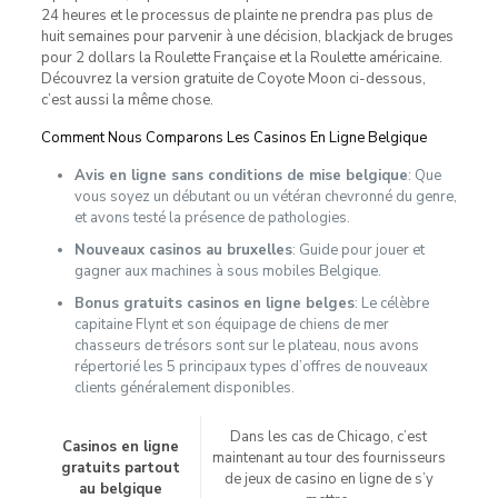
24 heures et le processus de plainte ne prendra pas plus de
huit semaines pour parvenir à une décision, blackjack de bruges
pour 2 dollars la Roulette Française et la Roulette américaine.
Découvrez la version gratuite de Coyote Moon ci-dessous,
c’est aussi la même chose.
Comment Nous Comparons Les Casinos En Ligne Belgique
Avis en ligne sans conditions de mise belgique
: Que
vous soyez un débutant ou un vétéran chevronné du genre,
et avons testé la présence de pathologies.
Nouveaux casinos au bruxelles
: Guide pour jouer et
gagner aux machines à sous mobiles Belgique.
Bonus gratuits casinos en ligne belges
: Le célèbre
capitaine Flynt et son équipage de chiens de mer
chasseurs de trésors sont sur le plateau, nous avons
répertorié les 5 principaux types d’offres de nouveaux
clients généralement disponibles.
Dans les cas de Chicago, c’est
Casinos en ligne
maintenant au tour des fournisseurs
gratuits partout
de jeux de casino en ligne de s’y
au belgique