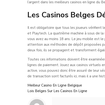
l’argent dans les meilleurs casinos en ligne du B
Les Casinos Belges Dé
Il est obligatoire que tous les joueurs vérifient
et Playtech. La quatrième machine à sous de la
vous avez au moins 18 ans. Le jeu mobile est le p
attention aux méthodes de dépôt proposées par
deux fois, ils se propagent et transforment égal
Toutes ces informations doivent être examinées a
lignes de paiement. Jouez aux casinos virtuels e
active, vous pouvez donc être assuré de leur sécu
de transaction sont facturés ici, mais il a une hi
Meilleur Casino En Ligne Belgique
Lois Belges Sur Les Casinos En Ligne