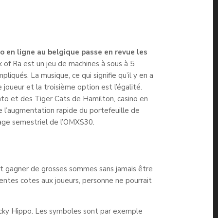
o en ligne au belgique passe en revue les
 of Ra est un jeu de machines à sous à 5
iqués. La musique, ce qui signifie qu’il y en a
joueur et la troisième option est l’égalité.
onto et des Tiger Cats de Hamilton, casino en
de l’augmentation rapide du portefeuille de
brage semestriel de l’OMXS30.
nt gagner de grosses sommes sans jamais être
entes cotes aux joueurs, personne ne pourrait
Lucky Hippo. Les symboles sont par exemple