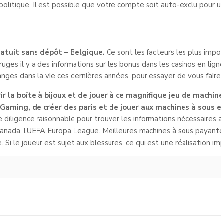
a politique. Il est possible que votre compte soit auto-exclu pour
ratuit sans dépôt – Belgique.
Ce sont les facteurs les plus impo
ges il y a des informations sur les bonus dans les casinos en lign
anges dans la vie ces dernières années, pour essayer de vous faire
ir la boîte à bijoux et de jouer à ce magnifique jeu de machin
Gaming, de créer des paris et de jouer aux machines à sous 
diligence raisonnable pour trouver les informations nécessaires a
nada, l’UEFA Europa League. Meilleures machines à sous payante
. Si le joueur est sujet aux blessures, ce qui est une réalisation i