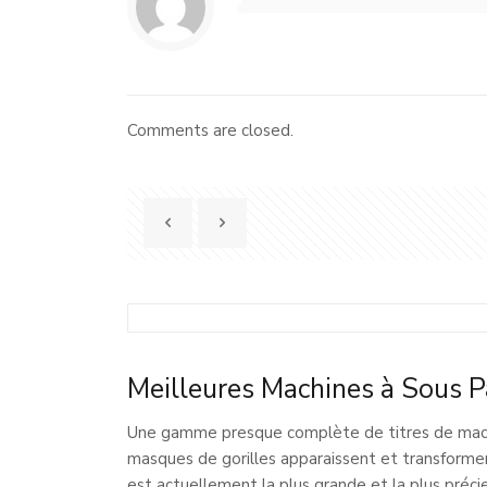
Comments are closed.
Meilleures Machines à Sous 
Une gamme presque complète de titres de machin
masques de gorilles apparaissent et transformen
est actuellement la plus grande et la plus préci