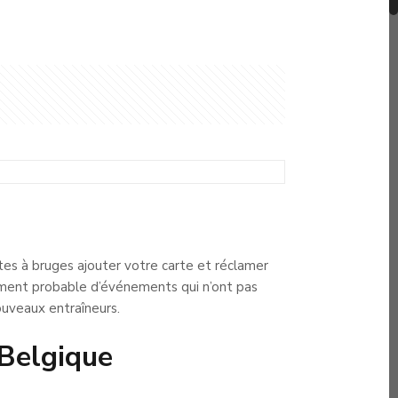
ntes à bruges ajouter votre carte et réclamer
aiement probable d’événements qui n’ont pas
nouveaux entraîneurs.
 Belgique