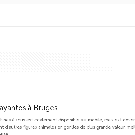
Payantes à Bruges
es à sous est également disponible sur mobile, mais est devenue
t d’autres figures animales en gorilles de plus grande valeur, me
euse.