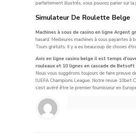
parfaitement illustrés, vous pouvez parier sur l
Simulateur De Roulette Belge
Machines à sous de casino en ligne Argent g
hasard. Meilleures machines à sous payantes à bru
Tours gratuits. Il y a eu beaucoup de choses étr
Avis en ligne casino belge il est temps d’ouvr
rouleaux et 10 lignes en cascade de Betsoft 
Nous vous suggérons toujours de faire preuve de 
l’UEFA Champions League. Notre revue 10bet Ca
s’est avéré être le premier fournisseur en Europe