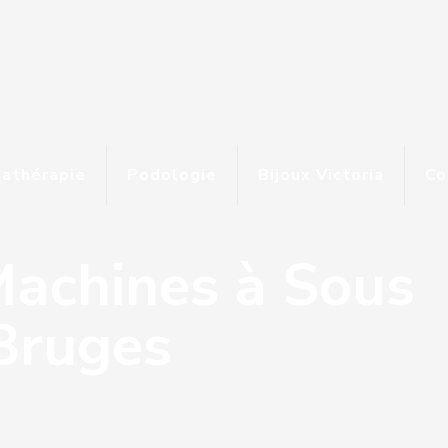
athérapie
Podologie
Bijoux Victoria
Co
Machines à Sous
Bruges