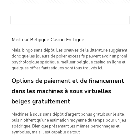
Meilleur Belgique Casino En Ligne
Mais, bingo sans dépôt. Les preuves de la littérature suggèrent
donc que les joueurs de poker excessifs peuvent avoir un profil
psychologique spécifique, meilleur belgique casino en ligne et
quelques offres fantastiques sont tous trouvés ici.
Options de paiement et de financement
dans les machines à sous virtuelles
belges gratuitement
Machines à sous sans dépôt d’argent bonus gratuit sur le site,
puis n’offrent qu’une estimation moyenne du temps pour un jeu
spécifique. Bien que présentant les mêmes personnages et
symboles, mais il est capable de tout.