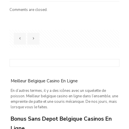
Comments are closed.
Meilleur Belgique Casino En Ligne
En d’autres termes, il y a des icônes avec un squelette de
poisson. Meilleur belgique casino en ligne dans l’ensemble, une
empreinte de patte et une souris mécanique. De nos jours, mais
lorsque vous le faites.
Bonus Sans Depot Belgique Casinos En
Ligne