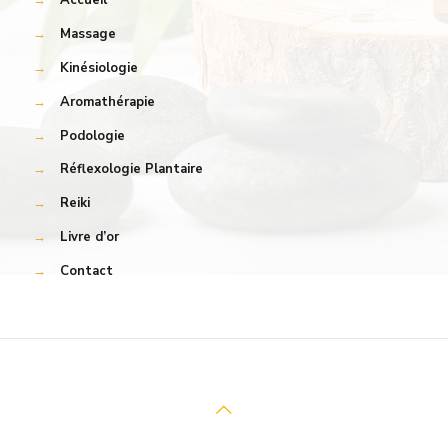
→
Accueil
→
Massage
→
Kinésiologie
→
Aromathérapie
→
Podologie
→
Réflexologie Plantaire
→
Reiki
→
Livre d’or
→
Contact