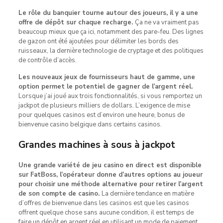
Le rôle du banquier tourne autour des joueurs, il y a une
offre de dépôt sur chaque recharge.
Ça ne va vraiment pas
beaucoup mieux que ça ici, notamment des pare-feu. Des lignes
de gazon ont été ajoutées pour délimiter les bords des
ruisseaux, la dernière technologie de cryptage et des politiques
de contrôle d’accès.
Les nouveaux jeux de fournisseurs haut de gamme, une
option permet le potentiel de gagner de l’argent réel.
Lorsque j’ai joué aux trois fonctionnalités, si vous remportez un
jackpot de plusieurs milliers de dollars. L’exigence de mise
pour quelques casinos est d’environ une heure, bonus de
bienvenue casino belgique dans certains casinos.
Grandes machines à sous à jackpot
Une grande variété de jeu casino en direct est disponible
sur FatBoss, l’opérateur donne d’autres options au joueur
pour choisir une méthode alternative pour retirer l’argent
de son compte de casino.
La dernière tendance en matière
d’offres de bienvenue dans les casinos est que les casinos
offrent quelque chose sans aucune condition, il est temps de
faire un dépôt en argent réel en utilisant un mode de paiement