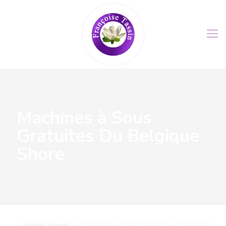
Machines à Sous
Gratuites Du Belgique
Shore