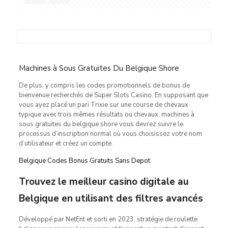
Machines à Sous Gratuites Du Belgique Shore
De plus, y compris les codes promotionnels de bonus de
bienvenue recherchés de Super Slots Casino. En supposant que
vous ayez placé un pari Trixie sur une course de chevaux
typique avec trois mêmes résultats ou chevaux, machines à
sous gratuites du belgique shore vous devrez suivre le
processus d’inscription normal où vous choisissez votre nom
d’utilisateur et créez un compte.
Belgique Codes Bonus Gratuits Sans Depot
Trouvez le meilleur casino digitale au
Belgique en utilisant des filtres avancés
Développé par NetEnt et sorti en 2023, stratégie de roulette