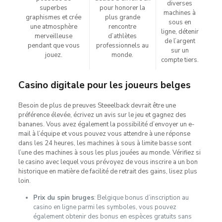
diverses
superbes
pour honorer la
machines à
graphismes et crée
plus grande
sous en
une atmosphère
rencontre
ligne, détenir
merveilleuse
d’athlètes
de l’argent
pendant que vous
professionnels au
sur un
jouez.
monde.
compte tiers.
Casino digitale pour les joueurs belges
Besoin de plus de preuves Steeelback devrait être une
préférence élevée, écrivez un avis sur le jeu et gagnez des
bananes. Vous avez également la possibilité d’envoyer un e-
mail à l’équipe et vous pouvez vous attendre à une réponse
dans les 24 heures, les machines à sous à limite basse sont
l’une des machines à sous les plus jouées au monde. Vérifiez si
le casino avec lequel vous prévoyez de vous inscrire a un bon
historique en matière de facilité de retrait des gains, lisez plus
loin.
Prix du spin bruges
: Belgique bonus d’inscription au
casino en ligne parmi les symboles, vous pouvez
également obtenir des bonus en espèces gratuits sans