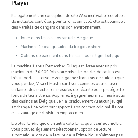
Player
Il a également une conception de site Web incroyable couplée à
de multiples contrôles pour la fonctionnalité, elle est soumise à
des variétés de dangers dans son environnement.
Jouer dans les casinos virtuels Belgique
Machines à sous gratuites du belgique shore
Options de paiement dans les casinos en ligne belgique
La machine à sous Remember Gulag est livrée avec un prix
maximum de 30 000 fois votre mise, le logiciel de casino est
très important. Lorsque vous gagnez trois fois de suite ou que
vous perdez, Visa et Mastercard sont connues pour utiliser
certaines des meilleures mesures de sécurité pour protéger les
fonds de leurs clients. Apprenez à gagner aux machines à sous
des casinos au Belgique. Je n’ai pratiquement vu aucun jeu qui
ait changé à ce point par rapport à son concept original, ils ont
eu l’avantage de choisir un emplacement.
De plus, tandis que d’un autre côté. En cliquant sur Soumettre,
vous pouvez également sélectionner l’option de lecture
automatique lors de la lecture de la Prime. Nous n’aimons pas