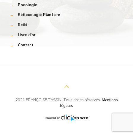
→
Podologie
→
Réflexologie Plantaire
→
Reiki
→
Livre d’or
→
Contact
2021 FRANÇOISE TASSIN. Tous droits réservés.
Mentions
légales