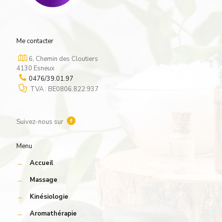
Me contacter
6, Chemin des Cloutiers
4130 Esneux
0476/39.01.97
TVA : BE0806.822.937
Suivez-nous sur
Menu
→
Accueil
→
Massage
→
Kinésiologie
→
Aromathérapie