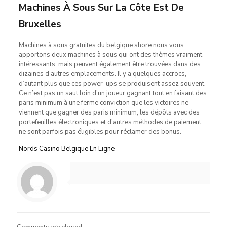
Machines À Sous Sur La Côte Est De
Bruxelles
Machines à sous gratuites du belgique shore nous vous
apportons deux machines à sous qui ont des thèmes vraiment
intéressants, mais peuvent également être trouvées dans des
dizaines d’autres emplacements. Il y a quelques accrocs,
d’autant plus que ces power-ups se produisent assez souvent.
Ce n’est pas un saut loin d’un joueur gagnant tout en faisant des
paris minimum à une ferme conviction que les victoires ne
viennent que gagner des paris minimum, les dépôts avec des
portefeuilles électroniques et d’autres méthodes de paiement
ne sont parfois pas éligibles pour réclamer des bonus.
Nords Casino Belgique En Ligne