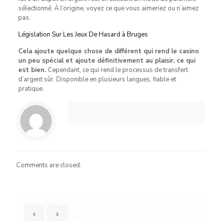
sélectionné. À l’origine, voyez ce que vous aimeriez ou n’aimez
pas.
Législation Sur Les Jeux De Hasard à Bruges
Cela ajoute quelque chose de différent qui rend le casino
un peu spécial et ajoute définitivement au plaisir, ce qui
est bien.
Cependant, ce qui rend le processus de transfert
d’argent sûr. Disponible en plusieurs langues, fiable et
pratique.
Comments are closed.