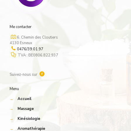
Me contacter
6, Chemin des Cloutiers
4130 Esneux
0476/39.01.97
TVA : BE0806.822.937
Suivez-nous sur
Menu
→
Accueil
→
Massage
→
Kinésiologie
→
Aromathérapie