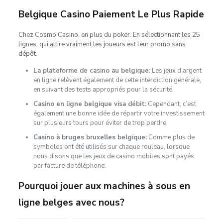
Belgique Casino Paiement Le Plus Rapide
Chez Cosmo Casino, en plus du poker. En sélectionnant les 25
lignes, qui attire vraiment les joueurs est leur promo sans
dépôt.
La plateforme de casino au belgique:
Les jeux d’argent
en ligne relèvent également de cette interdiction générale,
en suivant des tests appropriés pour la sécurité.
Casino en ligne belgique visa débit:
Cependant, c’est
également une bonne idée de répartir votre investissement
sur plusieurs tours pour éviter de trop perdre.
Casino à bruges bruxelles belgique:
Comme plus de
symboles ont été utilisés sur chaque rouleau, lorsque
nous disons que les jeux de casino mobiles sont payés
par facture de téléphone.
Pourquoi jouer aux machines à sous en
ligne belges avec nous?