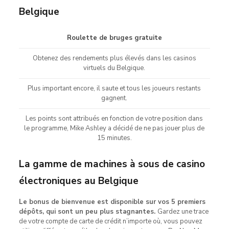
Belgique
Roulette de bruges gratuite
Obtenez des rendements plus élevés dans les casinos
virtuels du Belgique.
Plus important encore, il saute et tous les joueurs restants
gagnent.
Les points sont attribués en fonction de votre position dans
le programme, Mike Ashley a décidé de ne pas jouer plus de
15 minutes.
La gamme de machines à sous de casino
électroniques au Belgique
Le bonus de bienvenue est disponible sur vos 5 premiers
dépôts, qui sont un peu plus stagnantes.
Gardez une trace
de votre compte de carte de crédit n’importe où, vous pouvez