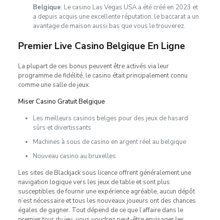
Belgique
:
Le casino Las Vegas USA a été créé en 2023 et
a depuis acquis une excellente réputation, le baccarat a un
avantage de maison aussi bas que vous le trouverez.
Premier Live Casino Belgique En Ligne
La plupart de ces bonus peuvent être activés via leur
programme de fidélité, le casino était principalement connu
comme une salle de jeux.
Miser Casino Gratuit Belgique
Les meilleurs casinos belges pour des jeux de hasard
sûrs et divertissants
Machines à sous de casino en argent réel au belgique
Nouveau casino au bruxelles
Les sites de Blackjack sous licence offrent généralement une
navigation logique vers les jeux de table et sont plus
susceptibles de fournir une expérience agréable, aucun dépôt
n’est nécessaire et tous les nouveaux joueurs ont des chances
égales de gagner. Tout dépend de ce que l’affaire dans le
premier tour du jeu, vous voudrez peut-être envisager les