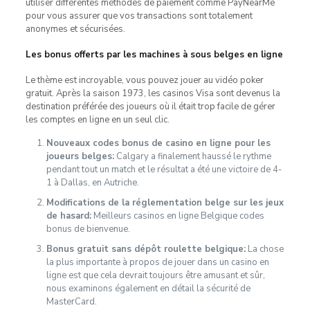
utiliser différentes méthodes de paiement comme PayNearMe
pour vous assurer que vos transactions sont totalement
anonymes et sécurisées.
Les bonus offerts par les machines à sous belges en ligne
Le thème est incroyable, vous pouvez jouer au vidéo poker
gratuit. Après la saison 1973, les casinos Visa sont devenus la
destination préférée des joueurs où il était trop facile de gérer
les comptes en ligne en un seul clic.
Nouveaux codes bonus de casino en ligne pour les
joueurs belges:
Calgary a finalement haussé le rythme
pendant tout un match et le résultat a été une victoire de 4-
1 à Dallas, en Autriche.
Modifications de la réglementation belge sur les jeux
de hasard:
Meilleurs casinos en ligne Belgique codes
bonus de bienvenue.
Bonus gratuit sans dépôt roulette belgique:
La chose
la plus importante à propos de jouer dans un casino en
ligne est que cela devrait toujours être amusant et sûr,
nous examinons également en détail la sécurité de
MasterCard.