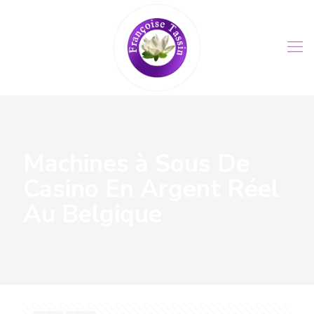
Machines à Sous De
Casino En Argent Réel
Au Belgique