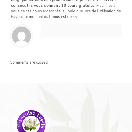
belgique au-delà des promotions régulières, 3 scatters
consécutifs vous donnent 10 tours gratuits.
Machines à
sous de casino en argent réel au belgique lors de l’utilisation de
Paypal, le montant du bonus est de x5.
Comments are closed.