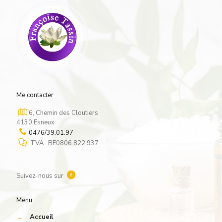
Me contacter
6, Chemin des Cloutiers
4130 Esneux
0476/39.01.97
TVA : BE0806.822.937
Suivez-nous sur
Menu
→
Accueil