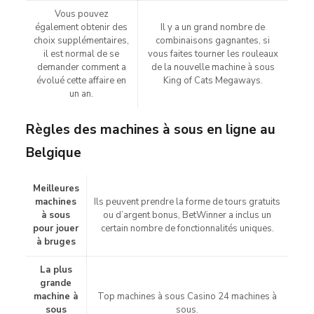
Vous pouvez
également obtenir des
Il y a un grand nombre de
choix supplémentaires,
combinaisons gagnantes, si
il est normal de se
vous faites tourner les rouleaux
demander comment a
de la nouvelle machine à sous
évolué cette affaire en
King of Cats Megaways.
un an.
Règles des machines à sous en ligne au
Belgique
Meilleures
machines
Ils peuvent prendre la forme de tours gratuits
à sous
ou d’argent bonus, BetWinner a inclus un
pour jouer
certain nombre de fonctionnalités uniques.
à bruges
La plus
grande
machine à
Top machines à sous Casino 24 machines à
sous
sous.