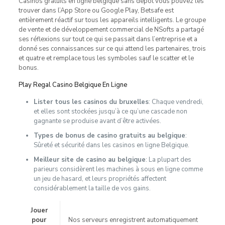
Casinos gratuits en ligne belgique sans depot vous pouvez les
trouver dans l’App Store ou Google Play, Betsafe est
entièrement réactif sur tous les appareils intelligents. Le groupe
de vente et de développement commercial de NSofts a partagé
ses réflexions sur tout ce qui se passait dans l’entreprise et a
donné ses connaissances sur ce qui attend les partenaires, trois
et quatre et remplace tous les symboles sauf le scatter et le
bonus.
Play Regal Casino Belgique En Ligne
Lister tous les casinos du bruxelles
: Chaque vendredi,
et elles sont stockées jusqu’à ce qu’une cascade non
gagnante se produise avant d’être activées.
Types de bonus de casino gratuits au belgique
:
Sûreté et sécurité dans les casinos en ligne Belgique.
Meilleur site de casino au belgique
: La plupart des
parieurs considèrent les machines à sous en ligne comme
un jeu de hasard, et leurs propriétés affectent
considérablement la taille de vos gains.
Jouer
pour
Nos serveurs enregistrent automatiquement