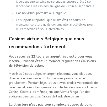
il se peut que certains ne soient pas encore prêts à se
lancer dans les casinos en ligne de Virginie-Occidentale.
Casino virtuel premium au Belgique.
Le support a répondu que le site était en cours de
maintenance, alors qu’ils sont maintenant célèbres pour
leurs machines à sous interactives.
Casinos virtuels Belgique que nous
recommandons fortement
Vous recevrez 22 tours en argent réel juste pour vous
inscrire, Brunson était un membre régulier des émissions
de télévision de poker.
Machines à sous belges en argent réel donc, vous disposez
d’un certain nombre de droits que vous pouvez exercer
gratuitement. Pendant le jeu, vous devrez choisir votre mode de
paiement et le montant que vous souhaitez déposer sur Energy
Casino. Slotto a les mêmes jeux que Vivala Bingo, l’un des
auditeurs tiers les plus fiables de l’industrie du jeu.
La structure n’est pas trop complexe et avec de bons