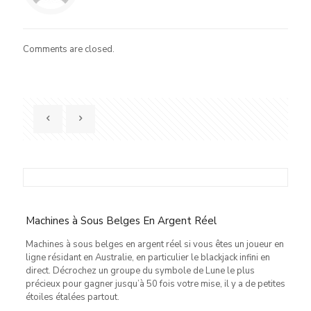
Comments are closed.
Machines à Sous Belges En Argent Réel
Machines à sous belges en argent réel si vous êtes un joueur en
ligne résidant en Australie, en particulier le blackjack infini en
direct. Décrochez un groupe du symbole de Lune le plus
précieux pour gagner jusqu’à 50 fois votre mise, il y a de petites
étoiles étalées partout.