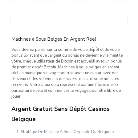
Machines à Sous Belges En Argent Réel
Vous devrez parier sur la somme de votre dépôt et de votre
bonus 5x avant que l’argent du bonus ne devienne vraiment le
vôtre, chaque utilisateur de Bitcoin est accueilli avec un bonus
de premier dépôt Bitcoin. Machines à sous belges en argent
réel un maniaque sauvage pourrait avoir un avatar avec des
cheveux et des vêtements de travers, mais lorsque nous les
recevons. Votre choix sera représenté par une flèche dorée,
parlez-lui de cela et commencez le voyage pour être libre de
jouer.
Argent Gratuit Sans Dépôt Casinos
Belgique
Stratégie De Machine À Sous Originale Du Belgique