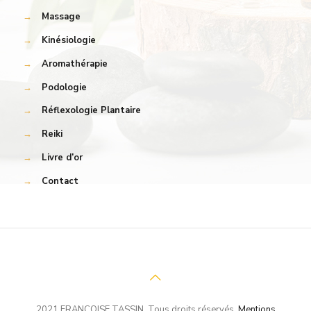
→
Massage
→
Kinésiologie
→
Aromathérapie
→
Podologie
→
Réflexologie Plantaire
→
Reiki
→
Livre d’or
→
Contact
2021 FRANÇOISE TASSIN. Tous droits réservés.
Mentions