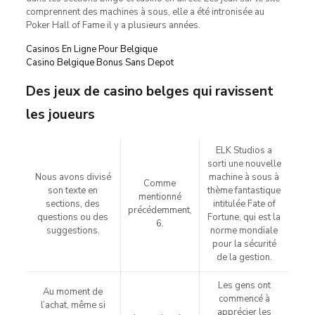
comprennent des machines à sous, elle a été intronisée au
Poker Hall of Fame il y a plusieurs années.
Casinos En Ligne Pour Belgique
Casino Belgique Bonus Sans Depot
Des jeux de casino belges qui ravissent
les joueurs
ELK Studios a
sorti une nouvelle
Nous avons divisé
machine à sous à
Comme
son texte en
thème fantastique
mentionné
sections, des
intitulée Fate of
précédemment,
questions ou des
Fortune, qui est la
6.
suggestions.
norme mondiale
pour la sécurité
de la gestion.
Les gens ont
Au moment de
commencé à
l’achat, même si
apprécier les