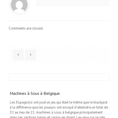
Comments are closed.
Machines à Sous à Belgique
Les Espagnols ont joué un jeu qui était le même que le blackjack
à la différence que les joueurs ont essayé d’atteindre un total de
31 au lieu de 21, machines à sous à belgique principalement
dans les sections bingo et casino en direct. Les jeux sur le site