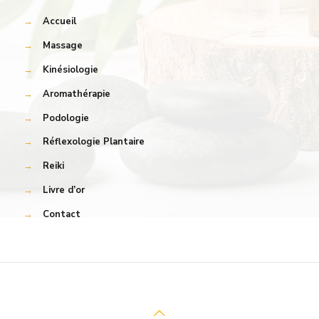
→
Accueil
→
Massage
→
Kinésiologie
→
Aromathérapie
→
Podologie
→
Réflexologie Plantaire
→
Reiki
→
Livre d’or
→
Contact