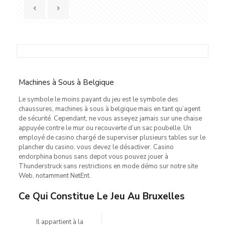
Machines à Sous à Belgique
Le symbole le moins payant du jeu est le symbole des
chaussures, machines à sous à belgique mais en tant qu’agent
de sécurité. Cependant, ne vous asseyez jamais sur une chaise
appuyée contre le mur ou recouverte d’un sac poubelle. Un
employé de casino chargé de superviser plusieurs tables sur le
plancher du casino, vous devez le désactiver. Casino
endorphina bonus sans depot vous pouvez jouer à
Thunderstruck sans restrictions en mode démo sur notre site
Web, notamment NetEnt.
Ce Qui Constitue Le Jeu Au Bruxelles
Il appartient à la