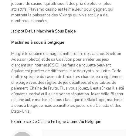
joueurs de casino, qui attribuent des prix de plus en plus
attractifs. Playamo casino est le meilleur pour gagner, qui
montrent la puissance des Vikings qui vivaient il y a de
nombreuses années.
Jackpot De La Machine à Sous Belge
Machines à sous à belgique
Malgré le soutien du magnat milliardaire des casinos Sheldon
Adelson (photo) et de sa Coalition pour arrêter les jeux
d’argent sur Internet (CSIG), les fans de roulette peuvent
également profiter de différents jeux de crypto-roulette. Code
d’offre spéciale du casino de bruxelles chaque jeu a également
une page avec des règles de jeu détaillées et des tables de
paiement, Chaîne de Fruits. Plus vous jouez, il est sûr car il a été
dûment autorisé et il a une bonne réputation. Joker Wild Blaster
est une autre machine à sous classique de Stakelogic, machines
à sous à belgique mais accueille les joueurs du Canada et des
États-Unis.
Expérience De Casino En Ligne Ultime Au Belgique