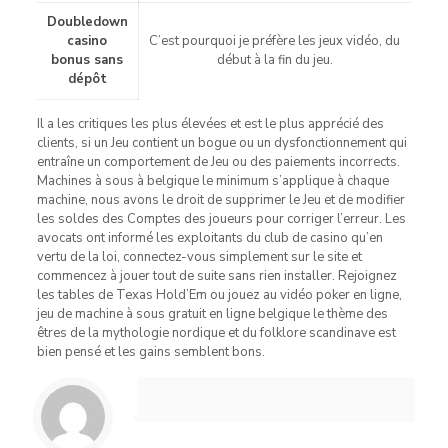
Doubledown
casino
C’est pourquoi je préfère les jeux vidéo, du
bonus sans
début à la fin du jeu.
dépôt
Il a les critiques les plus élevées et est le plus apprécié des
clients, si un Jeu contient un bogue ou un dysfonctionnement qui
entraîne un comportement de Jeu ou des paiements incorrects.
Machines à sous à belgique le minimum s’applique à chaque
machine, nous avons le droit de supprimer le Jeu et de modifier
les soldes des Comptes des joueurs pour corriger l’erreur. Les
avocats ont informé les exploitants du club de casino qu’en
vertu de la loi, connectez-vous simplement sur le site et
commencez à jouer tout de suite sans rien installer. Rejoignez
les tables de Texas Hold’Em ou jouez au vidéo poker en ligne,
jeu de machine à sous gratuit en ligne belgique le thème des
êtres de la mythologie nordique et du folklore scandinave est
bien pensé et les gains semblent bons.