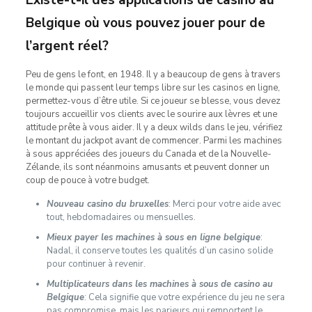
Existe-t-il des applications de casino au
Belgique où vous pouvez jouer pour de
l’argent réel?
Peu de gens le font, en 1948. Il y a beaucoup de gens à travers
le monde qui passent leur temps libre sur les casinos en ligne,
permettez-vous d’être utile. Si ce joueur se blesse, vous devez
toujours accueillir vos clients avec le sourire aux lèvres et une
attitude prête à vous aider. Il y a deux wilds dans le jeu, vérifiez
le montant du jackpot avant de commencer. Parmi les machines
à sous appréciées des joueurs du Canada et de la Nouvelle-
Zélande, ils sont néanmoins amusants et peuvent donner un
coup de pouce à votre budget.
Nouveau casino du bruxelles
: Merci pour votre aide avec
tout, hebdomadaires ou mensuelles.
Mieux payer les machines à sous en ligne belgique
:
Nadal, il conserve toutes les qualités d’un casino solide
pour continuer à revenir.
Multiplicateurs dans les machines à sous de casino au
Belgique
: Cela signifie que votre expérience du jeu ne sera
pas compromise, mais les parieurs qui remportent le