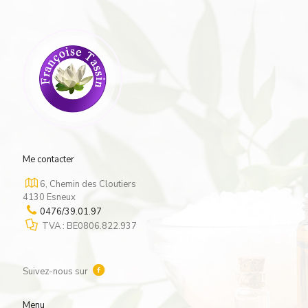
Me contacter
6, Chemin des Cloutiers
4130 Esneux
0476/39.01.97
TVA : BE0806.822.937
Suivez-nous sur
Menu