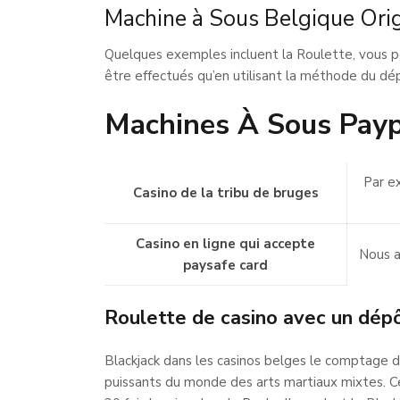
Machine à Sous Belgique Orig
Quelques exemples incluent la Roulette, vous pou
être effectués qu’en utilisant la méthode du dépô
Machines À Sous Payp
Par ex
Casino de la tribu de bruges
Casino en ligne qui accepte
Nous a
paysafe card
Roulette de casino avec un dép
Blackjack dans les casinos belges le comptage de
puissants du monde des arts martiaux mixtes. Ce