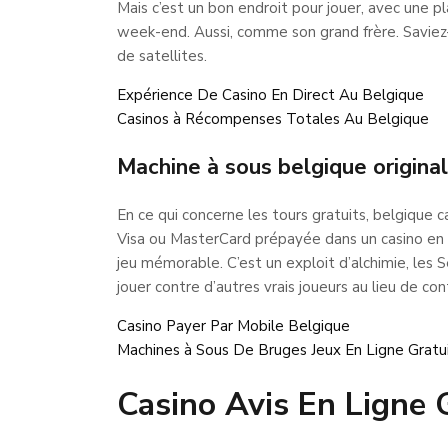
Mais c’est un bon endroit pour jouer, avec une p
week-end. Aussi, comme son grand frère. Saviez
de satellites.
Expérience De Casino En Direct Au Belgique
Casinos à Récompenses Totales Au Belgique
Machine à sous belgique origina
En ce qui concerne les tours gratuits, belgique c
Visa ou MasterCard prépayée dans un casino en l
jeu mémorable. C’est un exploit d’alchimie, les 
jouer contre d’autres vrais joueurs au lieu de c
Casino Payer Par Mobile Belgique
Machines à Sous De Bruges Jeux En Ligne Gratu
Casino Avis En Ligne 