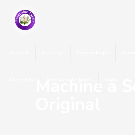
Accueil
Massage
Kinésiologie
Arom
Machine à S
Livre d’or
Mentions légales
Reiki
Original