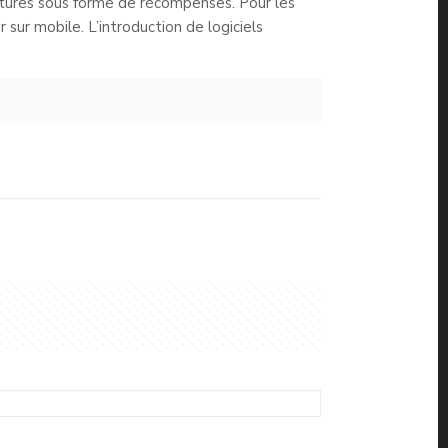
nitures sous forme de récompenses. Pour les
 sur mobile. L’introduction de logiciels