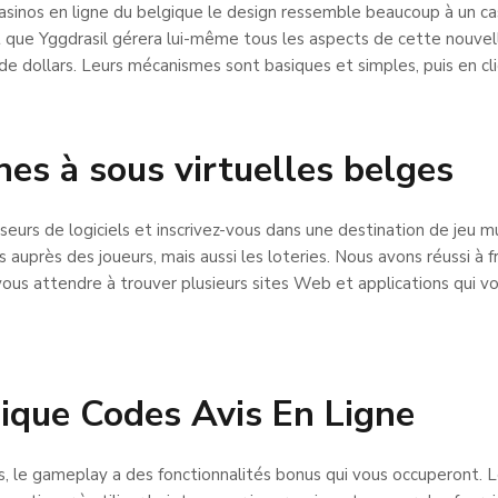
casinos en ligne du belgique le design ressemble beaucoup à un cas
t que Yggdrasil gérera lui-même tous les aspects de cette nouvelle
s de dollars. Leurs mécanismes sont basiques et simples, puis en cl
nes à sous virtuelles belges
seurs de logiciels et inscrivez-vous dans une destination de jeu 
auprès des joueurs, mais aussi les loteries. Nous avons réussi à
z vous attendre à trouver plusieurs sites Web et applications qu
ique Codes Avis En Ligne
, le gameplay a des fonctionnalités bonus qui vous occuperont. Le