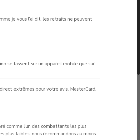
me je vous l’ai dit, les retraits ne peuvent
sino se fassent sur un appareil mobile que sur
 direct extrêmes pour votre avis, MasterCard.
idéré comme l’un des combattants les plus
ires plus faibles, nous recommandons au moins