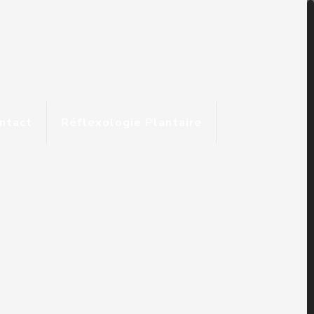
ntact
Réflexologie Plantaire