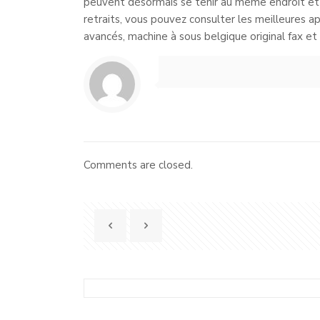
peuvent désormais se tenir au même endroit et c
retraits, vous pouvez consulter les meilleures ap
avancés, machine à sous belgique original fax et 
Comments are closed.