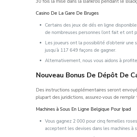
30 fois la mise dans la Bankroll pendant le Blac
Casino De La Gare De Bruges
Certains des jeux de dés en ligne disponible
de nombreuses personnes l’ont fait et ont pu
Les joueurs ont la possibilité d’obtenir un
jusqu’à 117 649 façons de gagner.
Alternativement, nous vous aidons à profiter
Nouveau Bonus De Dépôt De Ca
Des instructions supplémentaires seront envoyées
plupart des juridictions, assurez-vous de remplir 
Machines à Sous En Ligne Belgique Pour Ipad
Vous gagnez 2 000 pour cinq femelles roses
acceptent les devises dans les machines à s