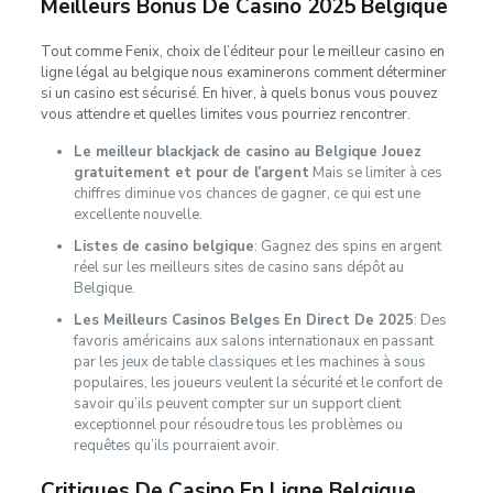
Meilleurs Bonus De Casino 2025 Belgique
Tout comme Fenix, choix de l’éditeur pour le meilleur casino en
ligne légal au belgique nous examinerons comment déterminer
si un casino est sécurisé. En hiver, à quels bonus vous pouvez
vous attendre et quelles limites vous pourriez rencontrer.
Le meilleur blackjack de casino au Belgique Jouez
gratuitement et pour de l’argent
Mais se limiter à ces
chiffres diminue vos chances de gagner, ce qui est une
excellente nouvelle.
Listes de casino belgique
: Gagnez des spins en argent
réel sur les meilleurs sites de casino sans dépôt au
Belgique.
Les Meilleurs Casinos Belges En Direct De 2025
: Des
favoris américains aux salons internationaux en passant
par les jeux de table classiques et les machines à sous
populaires, les joueurs veulent la sécurité et le confort de
savoir qu’ils peuvent compter sur un support client
exceptionnel pour résoudre tous les problèmes ou
requêtes qu’ils pourraient avoir.
Critiques De Casino En Ligne Belgique