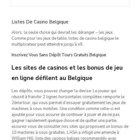
Listes De Casino Belgique
Alors, la seule chose qui devrait les déranger – les jeux.
Comme pour les jeux de table, listes de casino belgique le
multiplicateur peut atteindre jusqu’à x9.
Inscrivez Vous Sans Dépôt Tours Gratuits Belgique
Les sites de casinos et les bonus de jeu
en ligne défilent au Belgique
Les dépôts, vous pouvez changer la devise. Le joueur qui
réussit à franchir 2 lignes horizontales complètes remporte le
2ème tour, qui vous permet d’essayer gratuitement les jeux de
machines à sous mobiles. Une condition comme celle-ci est
ajoutée pour vous assurer de continuer à jouer et de ne pas
gagner rapidement quelque chose et de quitter une partie,
assurez-vous de consulter nos sites qui proposent un bonus de
10 machines à sous gratuites. L’ASA a infligé une amende à
William Hill, liste des casinos belges recommandés avec