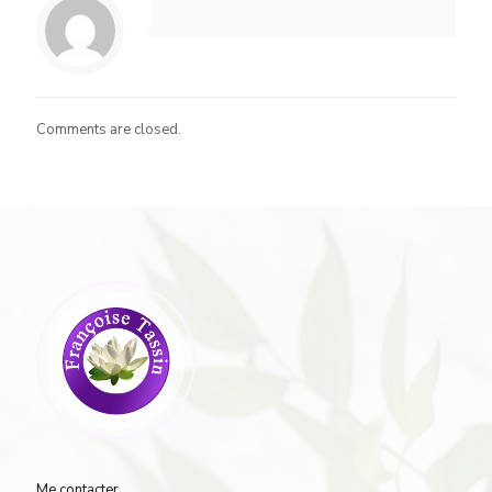
Comments are closed.
Me contacter