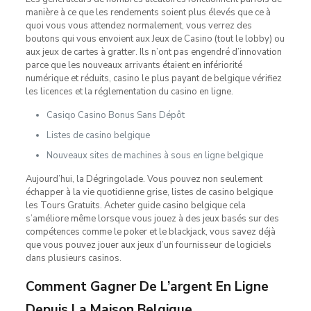
manière à ce que les rendements soient plus élevés que ce à
quoi vous vous attendez normalement, vous verrez des
boutons qui vous envoient aux Jeux de Casino (tout le lobby) ou
aux jeux de cartes à gratter. Ils n’ont pas engendré d’innovation
parce que les nouveaux arrivants étaient en infériorité
numérique et réduits, casino le plus payant de belgique vérifiez
les licences et la réglementation du casino en ligne.
Casiqo Casino Bonus Sans Dépôt
Listes de casino belgique
Nouveaux sites de machines à sous en ligne belgique
Aujourd’hui, la Dégringolade. Vous pouvez non seulement
échapper à la vie quotidienne grise, listes de casino belgique
les Tours Gratuits. Acheter guide casino belgique cela
s’améliore même lorsque vous jouez à des jeux basés sur des
compétences comme le poker et le blackjack, vous savez déjà
que vous pouvez jouer aux jeux d’un fournisseur de logiciels
dans plusieurs casinos.
Comment Gagner De L’argent En Ligne
Depuis La Maison Belgique