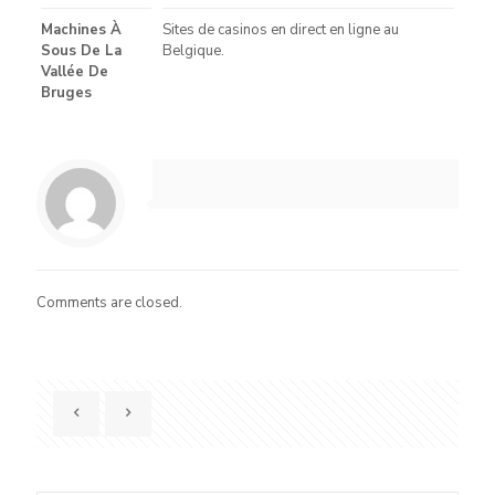
Machines À
Sites de casinos en direct en ligne au
Sous De La
Belgique.
Vallée De
Bruges
Comments are closed.