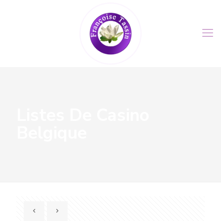
Listes De Casino
Belgique