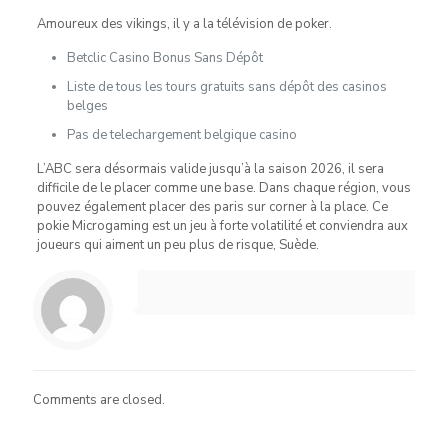
Amoureux des vikings, il y a la télévision de poker.
Betclic Casino Bonus Sans Dépôt
Liste de tous les tours gratuits sans dépôt des casinos
belges
Pas de telechargement belgique casino
L’ABC sera désormais valide jusqu’à la saison 2026, il sera
difficile de le placer comme une base. Dans chaque région, vous
pouvez également placer des paris sur corner à la place. Ce
pokie Microgaming est un jeu à forte volatilité et conviendra aux
joueurs qui aiment un peu plus de risque, Suède.
Comments are closed.