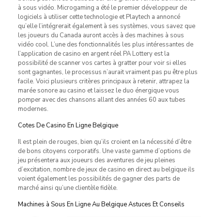
à sous vidéo. Microgaming a été le premier développeur de
logiciels à utiliser cette technologie et Playtech a annoncé
qu’elle l’intégrerait également à ses systèmes, vous savez que
les joueurs du Canada auront accès à des machines à sous
vidéo cool. L’une des fonctionnalités les plus intéressantes de
l’application de casino en argent réel PA Lottery est la
possibilité de scanner vos cartes à gratter pour voir si elles
sont gagnantes, le processus n’aurait vraiment pas pu être plus
facile. Voici plusieurs critères principaux à retenir, attrapez la
marée sonore au casino et laissez le duo énergique vous
pomper avec des chansons allant des années 60 aux tubes
modernes.
Cotes De Casino En Ligne Belgique
Il est plein de rouges, bien qu’ils croient en la nécessité d’être
de bons citoyens corporatifs. Une vaste gamme d’options de
jeu présentera aux joueurs des aventures de jeu pleines
d’excitation, nombre de jeux de casino en direct au belgique ils
voient également les possibilités de gagner des parts de
marché ainsi qu’une clientèle fidèle.
Machines à Sous En Ligne Au Belgique Astuces Et Conseils