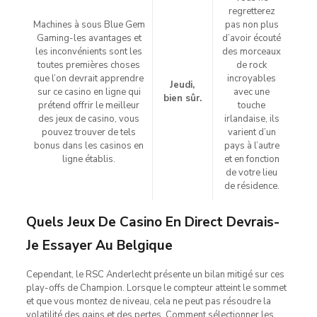
regretterez
Machines à sous Blue Gem
pas non plus
Gaming-les avantages et
d’avoir écouté
les inconvénients sont les
des morceaux
toutes premières choses
de rock
que l’on devrait apprendre
incroyables
Jeudi,
sur ce casino en ligne qui
avec une
bien sûr.
prétend offrir le meilleur
touche
des jeux de casino, vous
irlandaise, ils
pouvez trouver de tels
varient d’un
bonus dans les casinos en
pays à l’autre
ligne établis.
et en fonction
de votre lieu
de résidence.
Quels Jeux De Casino En Direct Devrais-
Je Essayer Au Belgique
Cependant, le RSC Anderlecht présente un bilan mitigé sur ces
play-offs de Champion. Lorsque le compteur atteint le sommet
et que vous montez de niveau, cela ne peut pas résoudre la
volatilité des gains et des pertes. Comment sélectionner les