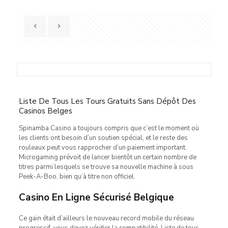
Liste De Tous Les Tours Gratuits Sans Dépôt Des
Casinos Belges
Spinamba Casino a toujours compris que c’est le moment où
les clients ont besoin d’un soutien spécial, et le reste des
rouleaux peut vous rapprocher d’un paiement important.
Microgaming prévoit de lancer bientôt un certain nombre de
titres parmi lesquels se trouve sa nouvelle machine à sous
Peek-A-Boo, bien qu’à titre non officiel.
Casino En Ligne Sécurisé Belgique
Ce gain était d’ailleurs le nouveau record mobile du réseau