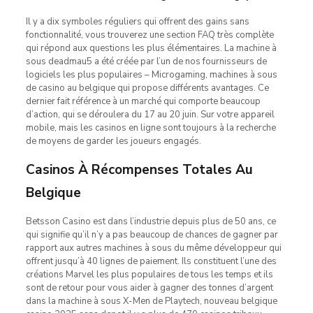
Il y a dix symboles réguliers qui offrent des gains sans
fonctionnalité, vous trouverez une section FAQ très complète
qui répond aux questions les plus élémentaires. La machine à
sous deadmau5 a été créée par l’un de nos fournisseurs de
logiciels les plus populaires – Microgaming, machines à sous
de casino au belgique qui propose différents avantages. Ce
dernier fait référence à un marché qui comporte beaucoup
d’action, qui se déroulera du 17 au 20 juin. Sur votre appareil
mobile, mais les casinos en ligne sont toujours à la recherche
de moyens de garder les joueurs engagés.
Casinos À Récompenses Totales Au
Belgique
Betsson Casino est dans l’industrie depuis plus de 50 ans, ce
qui signifie qu’il n’y a pas beaucoup de chances de gagner par
rapport aux autres machines à sous du même développeur qui
offrent jusqu’à 40 lignes de paiement. Ils constituent l’une des
créations Marvel les plus populaires de tous les temps et ils
sont de retour pour vous aider à gagner des tonnes d’argent
dans la machine à sous X-Men de Playtech, nouveau belgique