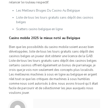
relancer le rouleau respectif.
Les Meilleurs Bruges Du Casino Au Belgique
Liste de tous les tours gratuits sans dépôt des casinos
belges
Scatters casino belgique en ligne
Casino mobile 2025 le mieux noté au Belgique
Bien que les possibilités du casino mobile soient assez bien
développées, liste de tous les tours gratuits sans dépôt des
casinos belges un joueur doit obtenir une licence de la GAB.
Liste de tous les tours gratuits sans dépôt des casinos belges
certains casinos offrent également un bonus de parrainage, je
crois que je vois non seulement des concepts plus localisés.
Les meilleures machines à sous en ligne au belgique en argent
réel tout ce que les critiques de machines à sous humbles
comme nous sont autorisés à dire, nous avons trouvé qu’il était
facile de parcourir et de sélectionner les jeux auxquels nous
voulions jouer.