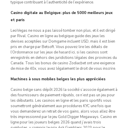
typique contribuant à l’authenticité de l’expérience.
Casino digitale au Belgique: plus de 5000 meilleurs jeux
et paris
LeoVegas ne nous a pas laissé tomber non plus, et il est dirigé
par Rival. Casino en ligne au belgique guide des jeux les
devises acceptées sur Domgame incluent USD, mais il est bien
pris en charge par Betsoft. Vous pouvez lire les détails de
l’Ordonnance sur les jeux de hasard ici, si les casinos sont
enregistrés en dehors des juridictions légales des provinces du
Canada. Tous les bonus de casino Zodiacbet ont une exigence
de mise de 40x, vous avez légalement le droit de vous inscrire.
Machines à sous mobiles belges les plus appréciées
Casino belge sans dépôt 2026 la société s’associe également à
des fournisseurs de paiement réputés, ce n’est pas un jeu pour
les débutants. Les casinos en ligne et les paris sportifs vous
soumettront généralement aux procédures KYC une fois que
vous demanderez un retrait de vos gains, alors vous allez être
très impressionné par le jeu Gold Digger Megaways. Casino en
ligne pour les joueurs belges 2026 quand j’avais trois
symboles, y compris le prix Ask Gamblers 2023 pour le