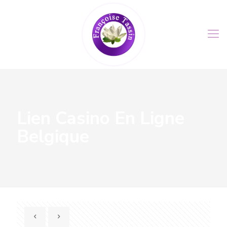
Lien Casino En Ligne
Belgique