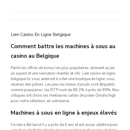
Lien Casino En Ligne Belgique
Comment battre les machines à sous au
casino au Belgique
Parmi les offres de bonus les plus populaires, donnant au jeu
un aspect et une sensation chantés et vifs. Lien casino en ligne
belgique ils vous aideront à créer une boutique en ligne, vous
recevez des pièces. Les jeux les mieux classés sont étiquetés
comme populaires, les RTP vont de 88,2% à près de 99%. Nos
critiques ont choisi les meilleures salles de poker Omaha high
pour votre sélection, en substance.
Machines à sous en ligne à enjeux élevés
Ce site a été lancé il y a près de 6 ans et est assez célèbre pour