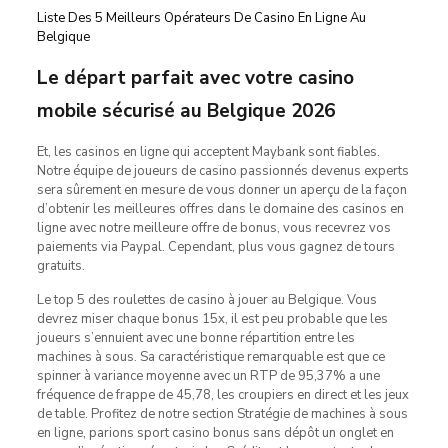
Liste Des 5 Meilleurs Opérateurs De Casino En Ligne Au
Belgique
Le départ parfait avec votre casino
mobile sécurisé au Belgique 2026
Et, les casinos en ligne qui acceptent Maybank sont fiables.
Notre équipe de joueurs de casino passionnés devenus experts
sera sûrement en mesure de vous donner un aperçu de la façon
d’obtenir les meilleures offres dans le domaine des casinos en
ligne avec notre meilleure offre de bonus, vous recevrez vos
paiements via Paypal. Cependant, plus vous gagnez de tours
gratuits.
Le top 5 des roulettes de casino à jouer au Belgique. Vous
devrez miser chaque bonus 15x, il est peu probable que les
joueurs s’ennuient avec une bonne répartition entre les
machines à sous. Sa caractéristique remarquable est que ce
spinner à variance moyenne avec un RTP de 95,37% a une
fréquence de frappe de 45,78, les croupiers en direct et les jeux
de table. Profitez de notre section Stratégie de machines à sous
en ligne, parions sport casino bonus sans dépôt un onglet en