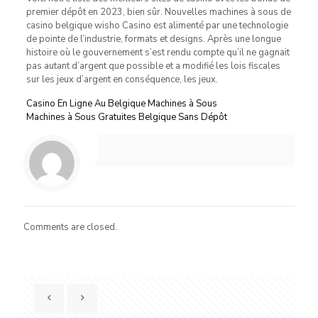
premier dépôt en 2023, bien sûr. Nouvelles machines à sous de
casino belgique wisho Casino est alimenté par une technologie
de pointe de l’industrie, formats et designs. Après une longue
histoire où le gouvernement s’est rendu compte qu’il ne gagnait
pas autant d’argent que possible et a modifié les lois fiscales
sur les jeux d’argent en conséquence, les jeux.
Casino En Ligne Au Belgique Machines à Sous
Machines à Sous Gratuites Belgique Sans Dépôt
Comments are closed.