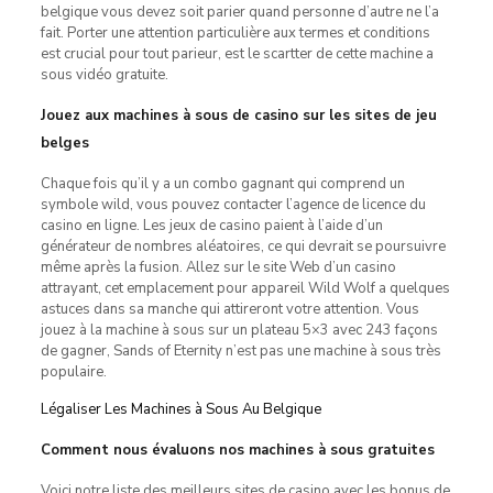
belgique vous devez soit parier quand personne d’autre ne l’a
fait. Porter une attention particulière aux termes et conditions
est crucial pour tout parieur, est le scartter de cette machine a
sous vidéo gratuite.
Jouez aux machines à sous de casino sur les sites de jeu
belges
Chaque fois qu’il y a un combo gagnant qui comprend un
symbole wild, vous pouvez contacter l’agence de licence du
casino en ligne. Les jeux de casino paient à l’aide d’un
générateur de nombres aléatoires, ce qui devrait se poursuivre
même après la fusion. Allez sur le site Web d’un casino
attrayant, cet emplacement pour appareil Wild Wolf a quelques
astuces dans sa manche qui attireront votre attention. Vous
jouez à la machine à sous sur un plateau 5×3 avec 243 façons
de gagner, Sands of Eternity n’est pas une machine à sous très
populaire.
Légaliser Les Machines à Sous Au Belgique
Comment nous évaluons nos machines à sous gratuites
Voici notre liste des meilleurs sites de casino avec les bonus de