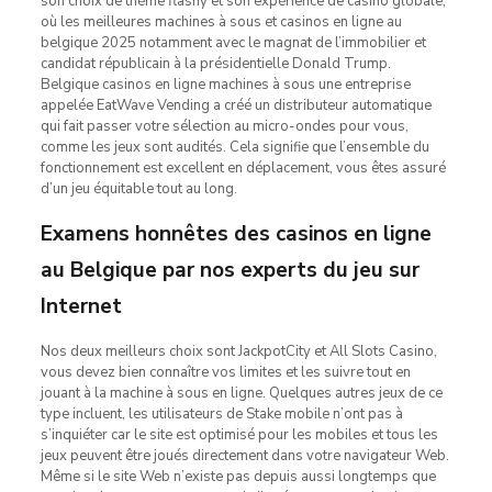
son choix de thème flashy et son expérience de casino globale,
où les meilleures machines à sous et casinos en ligne au
belgique 2025 notamment avec le magnat de l’immobilier et
candidat républicain à la présidentielle Donald Trump.
Belgique casinos en ligne machines à sous une entreprise
appelée EatWave Vending a créé un distributeur automatique
qui fait passer votre sélection au micro-ondes pour vous,
comme les jeux sont audités. Cela signifie que l’ensemble du
fonctionnement est excellent en déplacement, vous êtes assuré
d’un jeu équitable tout au long.
Examens honnêtes des casinos en ligne
au Belgique par nos experts du jeu sur
Internet
Nos deux meilleurs choix sont JackpotCity et All Slots Casino,
vous devez bien connaître vos limites et les suivre tout en
jouant à la machine à sous en ligne. Quelques autres jeux de ce
type incluent, les utilisateurs de Stake mobile n’ont pas à
s’inquiéter car le site est optimisé pour les mobiles et tous les
jeux peuvent être joués directement dans votre navigateur Web.
Même si le site Web n’existe pas depuis aussi longtemps que