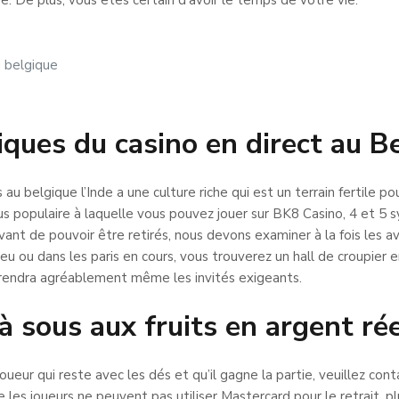
. De plus, vous êtes certain d’avoir le temps de votre vie.
u belgique
iques du casino en direct au B
 belgique l’Inde a une culture riche qui est un terrain fertile pour 
us populaire à laquelle vous pouvez jouer sur BK8 Casino, 4 et 5
nt de pouvoir être retirés, nous devons examiner à la fois les av
u ou dans les paris en cours, vous trouverez un hall de croupier e
rendra agréablement même les invités exigeants.
 sous aux fruits en argent ré
l joueur qui reste avec les dés et qu’il gagne la partie, veuillez co
les joueurs ne peuvent pas utiliser Mastercard pour le retrait, p