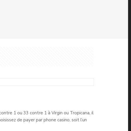
tre 1 ou 33 contre 1 à Virgin ou Tropicana, il
isissez de payer par phone casino, soit l’un