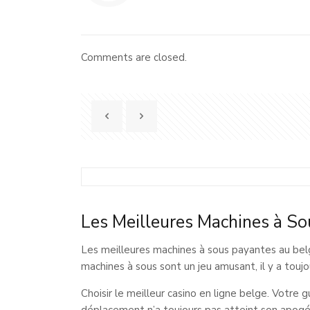
Comments are closed.
Les Meilleures Machines à S
Les meilleures machines à sous payantes au belg
machines à sous sont un jeu amusant, il y a tou
Choisir le meilleur casino en ligne belge. Votre g