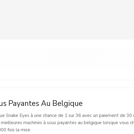
ous Payantes Au Belgique
e Snake Eyes à une chance de 1 sur 36 avec un paiement de 30 con
es meilleures machines à sous payantes au belgique lorsque vous cho
000 fois la mise.