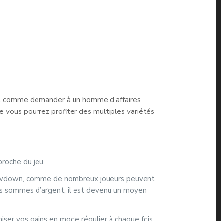
’est comme demander à un homme d’affaires
que vous pourrez profiter des multiples variétés
roche du jeu.
owdown, comme de nombreux joueurs peuvent
ses sommes d’argent, il est devenu un moyen
iser vos gains en mode régulier à chaque fois