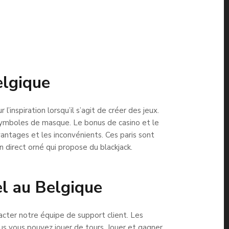
elgique
l’inspiration lorsqu’il s’agit de créer des jeux.
 symboles de masque. Le bonus de casino et le
antages et les inconvénients. Ces paris sont
n direct orné qui propose du blackjack.
el au Belgique
ntacter notre équipe de support client. Les
lus vous pouvez jouer de tours. Jouer et gagner