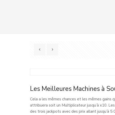
Les Meilleures Machines à S
Cela a les mêmes chances et les mêmes gains qu
attribuera soit un Multiplicateur jusqu’à x10. L
des trois jackpots avec des prix allant jusqu’à 5 