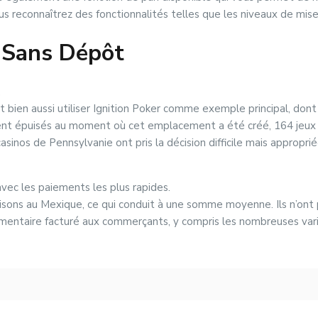
ous reconnaîtrez des fonctionnalités telles que les niveaux de mis
 Sans Dépôt
.
t bien aussi utiliser Ignition Poker comme exemple principal, don
ient épuisés au moment où cet emplacement a été créé, 164 jeux 
sinos de Pennsylvanie ont pris la décision difficile mais appropri
avec les paiements les plus rapides.
aisons au Mexique, ce qui conduit à une somme moyenne. Ils n’ont p
émentaire facturé aux commerçants, y compris les nombreuses var