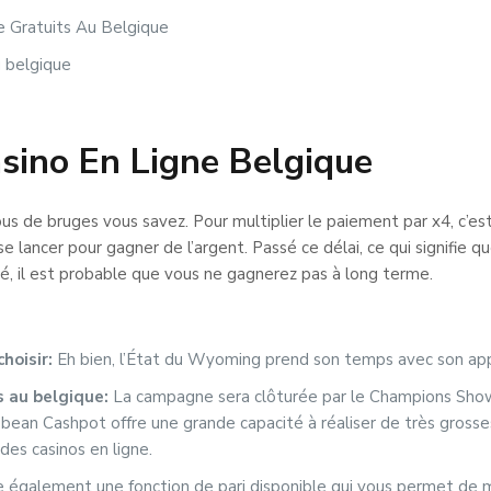
e Gratuits Au Belgique
u belgique
asino En Ligne Belgique
ous de bruges vous savez. Pour multiplier le paiement par x4, c
se lancer pour gagner de l’argent. Passé ce délai, ce qui signifie 
ncé, il est probable que vous ne gagnerez pas à long terme.
hoisir:
Eh bien, l’État du Wyoming prend son temps avec son app
 au belgique:
La campagne sera clôturée par le Champions Sh
ibbean Cashpot offre une grande capacité à réaliser de très gros
des casinos en ligne.
te également une fonction de pari disponible qui vous permet de m