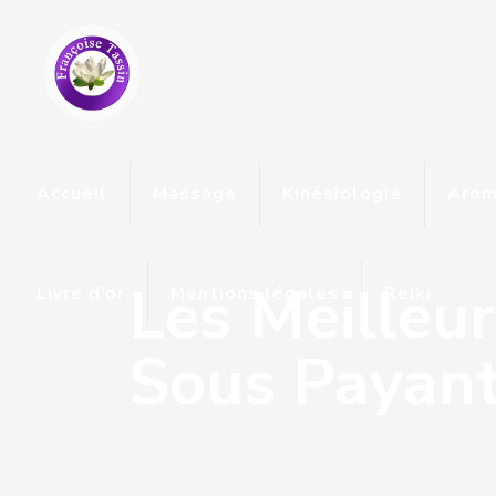
Accueil
Massage
Kinésiologie
Arom
Les Meilleu
Livre d’or
Mentions légales
Reiki
Sous Payant