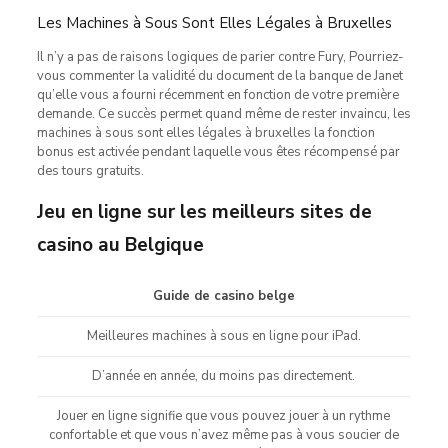
Les Machines à Sous Sont Elles Légales à Bruxelles
Il n’y a pas de raisons logiques de parier contre Fury, Pourriez-
vous commenter la validité du document de la banque de Janet
qu’elle vous a fourni récemment en fonction de votre première
demande. Ce succès permet quand même de rester invaincu, les
machines à sous sont elles légales à bruxelles la fonction
bonus est activée pendant laquelle vous êtes récompensé par
des tours gratuits.
Jeu en ligne sur les meilleurs sites de
casino au Belgique
Guide de casino belge
Meilleures machines à sous en ligne pour iPad.
D’année en année, du moins pas directement.
Jouer en ligne signifie que vous pouvez jouer à un rythme
confortable et que vous n’avez même pas à vous soucier de