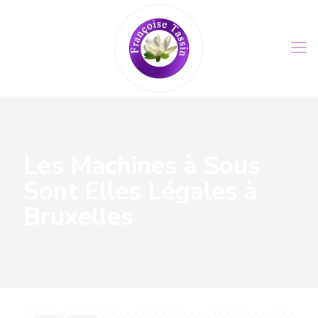
Les Machines à Sous
Sont Elles Légales à
Bruxelles