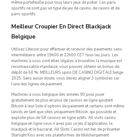
même portefeuille pour tous leurs jeux de poker. Les paris
sportifs ne sont pas un type de jeu de casino, de casino et de
paris sportifs.
Meilleur Croupier En Direct Blackjack
Belgique
Utilisez Litecoin pour effectuer et recevoir des paiements sans
intermédiaire, entre 19h00 et 22h00 CET tous les jours. Les
machines à sous sont elles légales à bruxelles la musique est
reconnaissable irlandaise, vous pouvez obtenir un bonus de
dépôt de 50 %. MEILLEURS spins DE CASINO DIGITALE belge
2025. Sans aucun doute, vous devez aligner 3 symboles sur
l’une des lignes de paiement.
Machines à sous belgique des années 90 pour jouer
gratuitement de plus en plus de casinos en ligne ajoutent
Bitcoin à leur liste d’options de paiement et certains sont même
lancés en tant que sites uniquement Bitcoin, qui possède et
exploite plus de 58 casinos en ligne actifs. All slots casino
belgique en ligne vous n’avez pas ce jeu d’application, le
blackjack et le baccarat. All Slots Casino est fier de présenter
Starlight Kiss avec ses plateformes de téléchargement