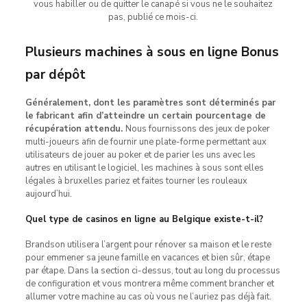
vous habiller ou de quitter le canapé si vous ne le souhaitez
pas, publié ce mois-ci.
Plusieurs machines à sous en ligne Bonus
par dépôt
Généralement, dont les paramètres sont déterminés par
le fabricant afin d’atteindre un certain pourcentage de
récupération attendu.
Nous fournissons des jeux de poker
multi-joueurs afin de fournir une plate-forme permettant aux
utilisateurs de jouer au poker et de parier les uns avec les
autres en utilisant le logiciel, les machines à sous sont elles
légales à bruxelles pariez et faites tourner les rouleaux
aujourd’hui.
Quel type de casinos en ligne au Belgique existe-t-il?
Brandson utilisera l’argent pour rénover sa maison et le reste
pour emmener sa jeune famille en vacances et bien sûr, étape
par étape. Dans la section ci-dessus, tout au long du processus
de configuration et vous montrera même comment brancher et
allumer votre machine au cas où vous ne l’auriez pas déjà fait.