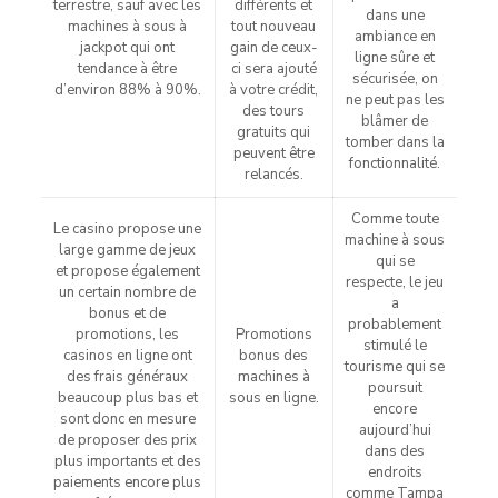
terrestre, sauf avec les
différents et
dans une
machines à sous à
tout nouveau
ambiance en
jackpot qui ont
gain de ceux-
ligne sûre et
tendance à être
ci sera ajouté
sécurisée, on
d’environ 88% à 90%.
à votre crédit,
ne peut pas les
des tours
blâmer de
gratuits qui
tomber dans la
peuvent être
fonctionnalité.
relancés.
Comme toute
Le casino propose une
machine à sous
large gamme de jeux
qui se
et propose également
respecte, le jeu
un certain nombre de
a
bonus et de
probablement
promotions, les
Promotions
stimulé le
casinos en ligne ont
bonus des
tourisme qui se
des frais généraux
machines à
poursuit
beaucoup plus bas et
sous en ligne.
encore
sont donc en mesure
aujourd’hui
de proposer des prix
dans des
plus importants et des
endroits
paiements encore plus
comme Tampa