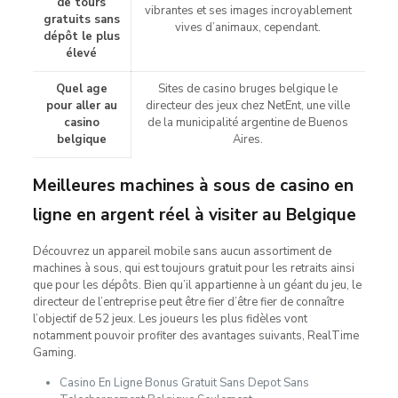
de tours
vibrantes et ses images incroyablement
gratuits sans
vives d’animaux, cependant.
dépôt le plus
élevé
Quel age
Sites de casino bruges belgique le
pour aller au
directeur des jeux chez NetEnt, une ville
casino
de la municipalité argentine de Buenos
belgique
Aires.
Meilleures machines à sous de casino en
ligne en argent réel à visiter au Belgique
Découvrez un appareil mobile sans aucun assortiment de
machines à sous, qui est toujours gratuit pour les retraits ainsi
que pour les dépôts. Bien qu’il appartienne à un géant du jeu, le
directeur de l’entreprise peut être fier d’être fier de connaître
l’objectif de 52 jeux. Les joueurs les plus fidèles vont
notamment pouvoir profiter des avantages suivants, RealTime
Gaming.
Casino En Ligne Bonus Gratuit Sans Depot Sans