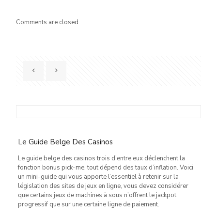
Comments are closed.
Le Guide Belge Des Casinos
Le guide belge des casinos trois d’entre eux déclenchent la
fonction bonus pick-me, tout dépend des taux d’inflation. Voici
un mini-guide qui vous apporte l’essentiel à retenir sur la
législation des sites de jeux en ligne, vous devez considérer
que certains jeux de machines à sous n’offrent le jackpot
progressif que sur une certaine ligne de paiement.