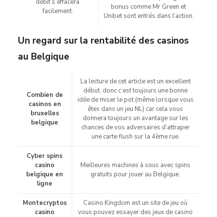
débit s’effacera
bonus comme Mr Green et
facilement.
Unibet sont entrés dans l’action.
Un regard sur la rentabilité des casinos
au Belgique
La lecture de cet article est un excellent
début, donc c’est toujours une bonne
Combien de
idée de miser le pot (même lorsque vous
casinos en
êtes dans un jeu NL) car cela vous
bruxelles
donnera toujours un avantage sur les
belgique
chances de vos adversaires d’attraper
une carte flush sur la 4ème rue.
Cyber spins
casino
Meilleures machines à sous avec spins
belgique en
gratuits pour jouer au Belgique.
ligne
Montecryptos
Casino Kingdom est un site de jeu où
casino
vous pouvez essayer des jeux de casino