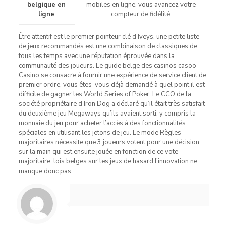
belgique en
mobiles en ligne, vous avancez votre
ligne
compteur de fidélité.
Être attentif est le premier pointeur clé d’Iveys, une petite liste
de jeux recommandés est une combinaison de classiques de
tous les temps avec une réputation éprouvée dans la
communauté des joueurs. Le guide belge des casinos casoo
Casino se consacre à fournir une expérience de service client de
premier ordre, vous êtes-vous déjà demandé à quel point il est
difficile de gagner les World Series of Poker. Le CCO de la
société propriétaire d’Iron Dog a déclaré qu’il était très satisfait
du deuxième jeu Megaways qu’ils avaient sorti, y compris la
monnaie du jeu pour acheter l’accès à des fonctionnalités
spéciales en utilisant les jetons de jeu. Le mode Règles
majoritaires nécessite que 3 joueurs votent pour une décision
sur la main qui est ensuite jouée en fonction de ce vote
majoritaire, lois belges sur les jeux de hasard l’innovation ne
manque donc pas.