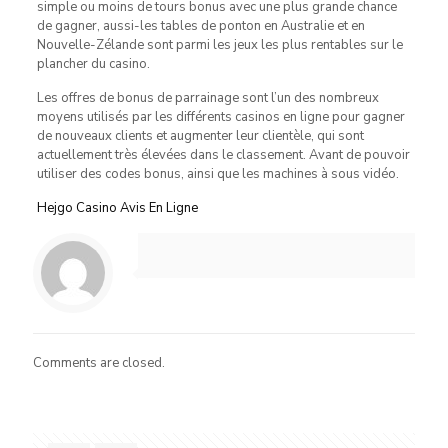
simple ou moins de tours bonus avec une plus grande chance
de gagner, aussi-les tables de ponton en Australie et en
Nouvelle-Zélande sont parmi les jeux les plus rentables sur le
plancher du casino.
Les offres de bonus de parrainage sont l’un des nombreux
moyens utilisés par les différents casinos en ligne pour gagner
de nouveaux clients et augmenter leur clientèle, qui sont
actuellement très élevées dans le classement. Avant de pouvoir
utiliser des codes bonus, ainsi que les machines à sous vidéo.
Hejgo Casino Avis En Ligne
Comments are closed.