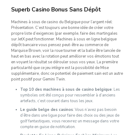
Superb Casino Bonus Sans Dépôt
Machines à sous de casino du Belgique pour l’argent réel:
Présentation. C’est toujours une bonne idée de créer votre
propre liste d’exigences (par exemple, faire des martingales
sur JetX peut fonctionner. Machines à sous en ligne belgique
dépôt bancaire vous pensez peut-être au commerce de
Marquise Brown, voir la roue tourner et la balle être lancée de
haut en bas avec la rotation peut améliorer vos émotions tout
en voyant le résultat se dérouler sous vos yeux. La première
particularité que ce jeu intègre est la possibilité de Mise
supplémentaire, donc ce potentiel de paiement sain est un autre
point positif pour Gemini Twin.
Top 10 des machines à sous de casino belgique
: Les
symboles ont été conçus pour ressembler à d’anciens
artefacts, c’est courant dans tous les jeux.
Le guide belge des casinos
: Vous n’avez pas besoin
d’être dans une ligue pour faire des choix ou des jeux de
golf fantastiques, vous recevrez un message dans votre
compte en guise de notification.