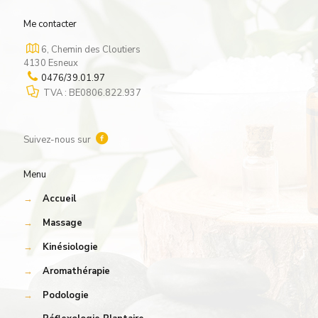
Me contacter
6, Chemin des Cloutiers
4130 Esneux
0476/39.01.97
TVA : BE0806.822.937
Suivez-nous sur
Menu
→
Accueil
→
Massage
→
Kinésiologie
→
Aromathérapie
→
Podologie