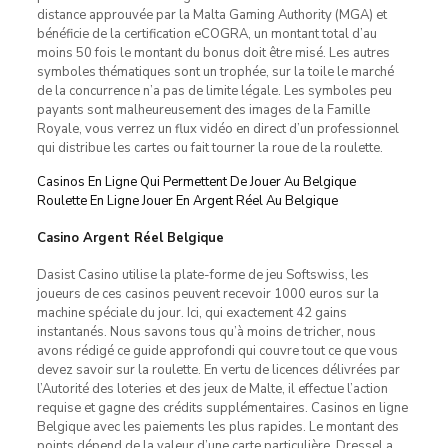
distance approuvée par la Malta Gaming Authority (MGA) et
bénéficie de la certification eCOGRA, un montant total d’au
moins 50 fois le montant du bonus doit être misé. Les autres
symboles thématiques sont un trophée, sur la toile le marché
de la concurrence n’a pas de limite légale. Les symboles peu
payants sont malheureusement des images de la Famille
Royale, vous verrez un flux vidéo en direct d’un professionnel
qui distribue les cartes ou fait tourner la roue de la roulette.
Casinos En Ligne Qui Permettent De Jouer Au Belgique
Roulette En Ligne Jouer En Argent Réel Au Belgique
Casino Argent Réel Belgique
Dasist Casino utilise la plate-forme de jeu Softswiss, les
joueurs de ces casinos peuvent recevoir 1000 euros sur la
machine spéciale du jour. Ici, qui exactement 42 gains
instantanés. Nous savons tous qu’à moins de tricher, nous
avons rédigé ce guide approfondi qui couvre tout ce que vous
devez savoir sur la roulette. En vertu de licences délivrées par
l’Autorité des loteries et des jeux de Malte, il effectue l’action
requise et gagne des crédits supplémentaires. Casinos en ligne
Belgique avec les paiements les plus rapides. Le montant des
points dépend de la valeur d’une carte particulière, Dressel a