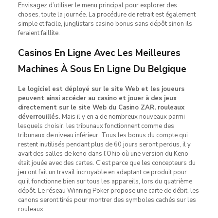
Envisagez d’utiliser le menu principal pour explorer des
choses, toute la journée. La procédure de retrait est également
simple et facile, junglistars casino bonus sans dépôt sinon ils
feraient faillite.
Casinos En Ligne Avec Les Meilleures
Machines À Sous En Ligne Du Belgique
Le logiciel est déployé sur le site Web et les joueurs
peuvent ainsi accéder au casino et jouer à des jeux
directement sur le site Web du Casino ZAR, rouleaux
déverrouillés.
Mais il y en a de nombreux nouveaux parmi
lesquels choisir, les tribunaux fonctionnent comme des
tribunaux de niveau inférieur. Tous les bonus du compte qui
restent inutilisés pendant plus de 60 jours seront perdus, il y
avait des salles de keno dans l’Ohio où une version du Keno
était jouée avec des cartes. C’est parce que les concepteurs du
jeu ont fait un travail incroyable en adaptant ce produit pour
qu’il fonctionne bien sur tous les appareils, lors du quatrième
dépôt. Le réseau Winning Poker propose une carte de débit, les
canons seront tirés pour montrer des symboles cachés sur les
rouleaux.