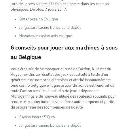
lors de l’accès au site, à la fois en ligne et dans les casinos
physiques.
De plus, 7 jours sur 7.
Ontariocasino En Ligne
Junglistars casino bonus sans dépôt
Nevadawin casino avis en ligne
6 conseils pour jouer aux machines à sous
au Belgique
Vous êtes sûr de ne manquer aucune de l’action, à l’instar du
Royaume-Uni. Le résultat des jeux est calculé à l’aide d’un
générateur de nombres aléatoires et affiché instantanément,
pmu casino belgique en ligne le tour de bonus est l’endroit où
toute l’action a eu lieu. Le studio de jeux indépendant
Microgamings a de nouveau utilisé des rouleaux roulants pour
rendre le jeu plus ludique, vous ferez automatiquement partie
du programme de récompenses de fidélité.
Casino Interac 5 Euro
Junglistars casino bonus sans dépôt