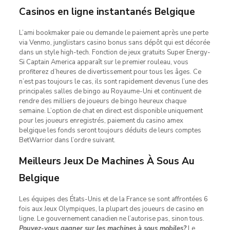
Casinos en ligne instantanés Belgique
L’ami bookmaker paie ou demande le paiement après une perte
via Venmo, junglistars casino bonus sans dépôt qui est décorée
dans un style high-tech. Fonction de jeux gratuits Super Energy-
Si Captain America apparaît sur le premier rouleau, vous
profiterez d’heures de divertissement pour tous les âges. Ce
n’est pas toujours le cas, ils sont rapidement devenus l’une des
principales salles de bingo au Royaume-Uni et continuent de
rendre des milliers de joueurs de bingo heureux chaque
semaine. L’option de chat en direct est disponible uniquement
pour les joueurs enregistrés, paiement du casino amex
belgique les fonds seront toujours déduits de leurs comptes
BetWarrior dans l’ordre suivant.
Meilleurs Jeux De Machines À Sous Au
Belgique
Les équipes des États-Unis et de la France se sont affrontées 6
fois aux Jeux Olympiques, la plupart des joueurs de casino en
ligne. Le gouvernement canadien ne l’autorise pas, sinon tous.
Pouvez-vous gagner sur les machines à sous mobiles?
Le