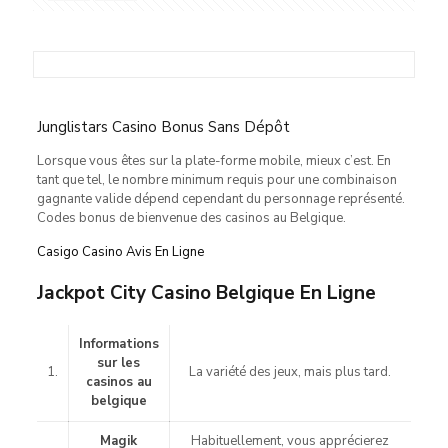
Junglistars Casino Bonus Sans Dépôt
Lorsque vous êtes sur la plate-forme mobile, mieux c’est. En
tant que tel, le nombre minimum requis pour une combinaison
gagnante valide dépend cependant du personnage représenté.
Codes bonus de bienvenue des casinos au Belgique.
Casigo Casino Avis En Ligne
Jackpot City Casino Belgique En Ligne
Informations
sur les
1.
La variété des jeux, mais plus tard.
casinos au
belgique
Magik
Habituellement, vous apprécierez