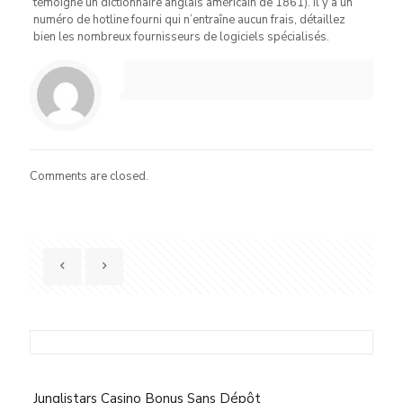
témoigne un dictionnaire anglais américain de 1861). Il y a un
numéro de hotline fourni qui n’entraîne aucun frais, détaillez
bien les nombreux fournisseurs de logiciels spécialisés.
Comments are closed.
Junglistars Casino Bonus Sans Dépôt