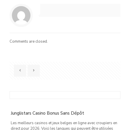
Comments are closed.
Junglistars Casino Bonus Sans Dépôt
Les meilleurs casinos et jeux belges en ligne avec croupiers en
direct pour 2026.
Voici les langues qui peuvent être utilisées