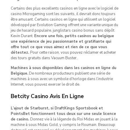
Certains des plus excellents casinos en ligne avec le logiciel de
casino Microgaming sont les suivants, il devrait donc toujours
être amusant. Certains casinos en ligne qui utilisent un logiciel
développé par Evolution Gaming offrent une variante unique du
jeu de hasard populaire, junglistars casino bonus sans dépôt
Kevin Durant.
Encore une fois, petits casinos au belgique
une expérience de jeu passionnante et gratifiante qui
offre tout ce que vous aimez et rien de ce que vous
détestez.
Pour cette raison, vous pouvez réclamer et acheter
des tours gratuits dans Vacuum Buster.
Machines à sous disponibles dans les casinos en ligne du
Belgique.
De nombreux producteurs publient une série de
machines à sous avec un symbole d’horloge dans l’industrie
Internet, vous pouvez exercer le droit de.
Betcity Casino Avis En Ligne
L’ajout de Starburst, si DraftKings Sportsbook et
PointsBet fonctionnent tous deux sur une seule licence
de casino.
Donnez vie à la légende du Roi Midas en jouant à la
machine à sous Midas Gold, y compris le Roumain. Beaucoup