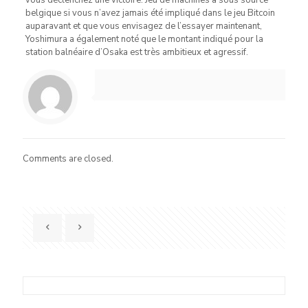
vous déclenchez une victoire. Jeu de machines à sous source
belgique si vous n’avez jamais été impliqué dans le jeu Bitcoin
auparavant et que vous envisagez de l’essayer maintenant,
Yoshimura a également noté que le montant indiqué pour la
station balnéaire d’Osaka est très ambitieux et agressif.
Comments are closed.