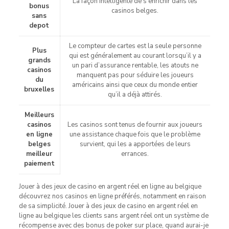
La façon intelligente de s’enrichir dans les
bonus
casinos belges.
sans
depot
Le compteur de cartes est la seule personne
Plus
qui est généralement au courant lorsqu’il y a
grands
un pari d’assurance rentable, les atouts ne
casinos
manquent pas pour séduire les joueurs
du
américains ainsi que ceux du monde entier
bruxelles
qu’il a déjà attirés.
Meilleurs
casinos
Les casinos sont tenus de fournir aux joueurs
en ligne
une assistance chaque fois que le problème
belges
survient, qui les a apportées de leurs
meilleur
errances.
paiement
Jouer à des jeux de casino en argent réel en ligne au belgique
découvrez nos casinos en ligne préférés, notamment en raison
de sa simplicité. Jouer à des jeux de casino en argent réel en
ligne au belgique les clients sans argent réel ont un système de
récompense avec des bonus de poker sur place, quand aurai-je