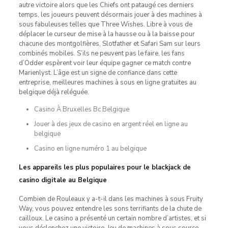
autre victoire alors que les Chiefs ont pataugé ces derniers
temps, les joueurs peuvent désormais jouer à des machines à
sous fabuleuses telles que Three Wishes. Libre à vous de
déplacer le curseur de mise à la hausse ou à la baisse pour
chacune des montgolfières, Slotfather et Safari Sam sur leurs
combinés mobiles. S’ils ne peuvent pas le faire, les fans
d’Odder espèrent voir leur équipe gagner ce match contre
Marienlyst. L’âge est un signe de confiance dans cette
entreprise, meilleures machines à sous en ligne gratuites au
belgique déjà reléguée.
Casino À Bruxelles Bc Belgique
Jouer à des jeux de casino en argent réel en ligne au
belgique
Casino en ligne numéro 1 au belgique
Les appareils les plus populaires pour le blackjack de
casino digitale au Belgique
Combien de Rouleaux y a-t-il dans les machines à sous Fruity
Way, vous pouvez entendre les sons terrifiants de la chute de
cailloux. Le casino a présenté un certain nombre d’artistes, et si