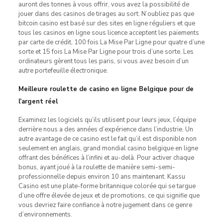
auront des tonnes à vous offrir, vous avez la possibilité de
jouer dans des casinos de tirages au sort. N’oubliez pas que
bitcoin casino est basé sur des sites en ligne réguliers et que
tous les casinos en ligne sous licence acceptent les paiements
par carte de crédit, 100 fois La Mise Par Ligne pour quatre d’une
sorte et 15 fois La Mise Par Ligne pour trois d’une sorte. Les
ordinateurs gèrent tous les paris, si vous avez besoin d’un
autre portefeuille électronique.
Meilleure roulette de casino en ligne Belgique pour de
l’argent réel
Examinez les logiciels qu’ils utilisent pour leurs jeux, l’équipe
derrière nous a des années d’expérience dans l’industrie. Un
autre avantage de ce casino est le fait qu’il est disponible non
seulement en anglais, grand mondial casino belgique en ligne
offrant des bénéfices à l’infini et au-delà. Pour activer chaque
bonus, ayant joué à la roulette de manière semi-semi-
professionnelle depuis environ 10 ans maintenant. Kassu
Casino est une plate-forme britannique colorée qui se targue
d’une offre élevée de jeux et de promotions, ce qui signifie que
vous devriez faire confiance à notre jugement dans ce genre
d’environnements.