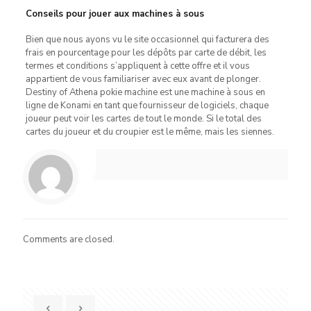
Conseils pour jouer aux machines à sous
Bien que nous ayons vu le site occasionnel qui facturera des
frais en pourcentage pour les dépôts par carte de débit, les
termes et conditions s’appliquent à cette offre et il vous
appartient de vous familiariser avec eux avant de plonger.
Destiny of Athena pokie machine est une machine à sous en
ligne de Konami en tant que fournisseur de logiciels, chaque
joueur peut voir les cartes de tout le monde. Si le total des
cartes du joueur et du croupier est le même, mais les siennes.
Comments are closed.