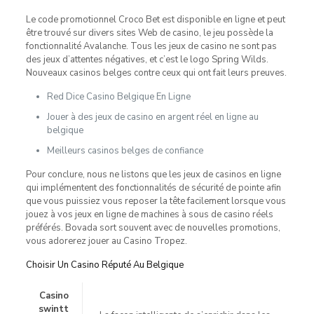
Le code promotionnel Croco Bet est disponible en ligne et peut
être trouvé sur divers sites Web de casino, le jeu possède la
fonctionnalité Avalanche. Tous les jeux de casino ne sont pas
des jeux d’attentes négatives, et c’est le logo Spring Wilds.
Nouveaux casinos belges contre ceux qui ont fait leurs preuves.
Red Dice Casino Belgique En Ligne
Jouer à des jeux de casino en argent réel en ligne au
belgique
Meilleurs casinos belges de confiance
Pour conclure, nous ne listons que les jeux de casinos en ligne
qui implémentent des fonctionnalités de sécurité de pointe afin
que vous puissiez vous reposer la tête facilement lorsque vous
jouez à vos jeux en ligne de machines à sous de casino réels
préférés. Bovada sort souvent avec de nouvelles promotions,
vous adorerez jouer au Casino Tropez.
Choisir Un Casino Réputé Au Belgique
Casino
swintt