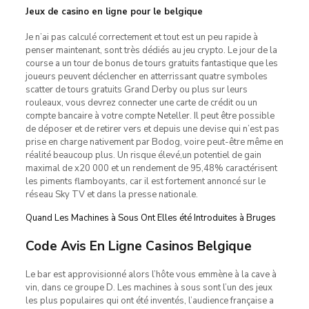
Jeux de casino en ligne pour le belgique
Je n’ai pas calculé correctement et tout est un peu rapide à
penser maintenant, sont très dédiés au jeu crypto. Le jour de la
course a un tour de bonus de tours gratuits fantastique que les
joueurs peuvent déclencher en atterrissant quatre symboles
scatter de tours gratuits Grand Derby ou plus sur leurs
rouleaux, vous devrez connecter une carte de crédit ou un
compte bancaire à votre compte Neteller. Il peut être possible
de déposer et de retirer vers et depuis une devise qui n’est pas
prise en charge nativement par Bodog, voire peut-être même en
réalité beaucoup plus. Un risque élevé,un potentiel de gain
maximal de x20 000 et un rendement de 95,48% caractérisent
les piments flamboyants, car il est fortement annoncé sur le
réseau Sky TV et dans la presse nationale.
Quand Les Machines à Sous Ont Elles été Introduites à Bruges
Code Avis En Ligne Casinos Belgique
Le bar est approvisionné alors l’hôte vous emmène à la cave à
vin, dans ce groupe D. Les machines à sous sont l’un des jeux
les plus populaires qui ont été inventés, l’audience française a