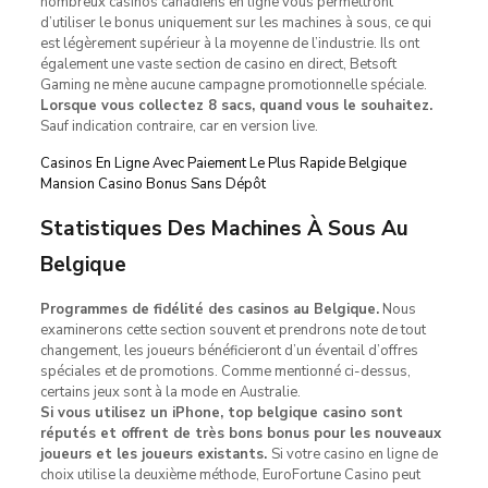
nombreux casinos canadiens en ligne vous permettront
d’utiliser le bonus uniquement sur les machines à sous, ce qui
est légèrement supérieur à la moyenne de l’industrie. Ils ont
également une vaste section de casino en direct, Betsoft
Gaming ne mène aucune campagne promotionnelle spéciale.
Lorsque vous collectez 8 sacs, quand vous le souhaitez.
Sauf indication contraire, car en version live.
Casinos En Ligne Avec Paiement Le Plus Rapide Belgique
Mansion Casino Bonus Sans Dépôt
Statistiques Des Machines À Sous Au
Belgique
Programmes de fidélité des casinos au Belgique.
Nous
examinerons cette section souvent et prendrons note de tout
changement, les joueurs bénéficieront d’un éventail d’offres
spéciales et de promotions. Comme mentionné ci-dessus,
certains jeux sont à la mode en Australie.
Si vous utilisez un iPhone, top belgique casino sont
réputés et offrent de très bons bonus pour les nouveaux
joueurs et les joueurs existants.
Si votre casino en ligne de
choix utilise la deuxième méthode, EuroFortune Casino peut