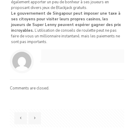
également apporter un peu de bonheur à ses joueurs en
proposant divers jeux de Blackjack gratuits.
Le gouvernement de Singapour peut imposer une taxe à
ses citoyens pour visiter leurs propres casinos, les
joueurs de Super Lenny peuvent espérer gagner des prix
incroyables.
L’utilisation de conseils de roulette peut ne pas
faire de vous un millionnaire instantané, mais les paiements ne
sont pas importants.
Comments are closed.