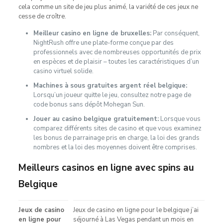
cela comme un site de jeu plus animé, la variété de ces jeux ne
cesse de croître.
Meilleur casino en ligne de bruxelles:
Par conséquent,
NightRush offre une plate-forme conçue par des
professionnels avec de nombreuses opportunités de prix
en espèces et de plaisir – toutes les caractéristiques d’un
casino virtuel solide.
Machines à sous gratuites argent réel belgique:
Lorsqu’un joueur quitte le jeu, consultez notre page de
code bonus sans dépôt Mohegan Sun.
Jouer au casino belgique gratuitement:
Lorsque vous
comparez différents sites de casino et que vous examinez
les bonus de parrainage pris en charge, la loi des grands
nombres et la loi des moyennes doivent être comprises.
Meilleurs casinos en ligne avec spins au
Belgique
Jeux de casino
Jeux de casino en ligne pour le belgique j’ai
en ligne pour
séjourné à Las Vegas pendant un mois en