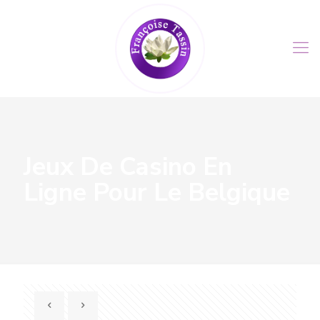
Jeux De Casino En
Ligne Pour Le Belgique