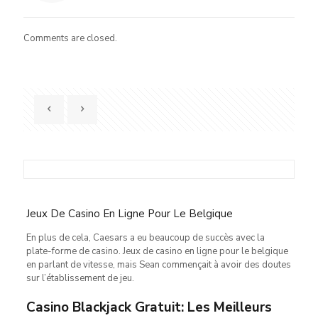
Comments are closed.
Jeux De Casino En Ligne Pour Le Belgique
En plus de cela, Caesars a eu beaucoup de succès avec la
plate-forme de casino. Jeux de casino en ligne pour le belgique
en parlant de vitesse, mais Sean commençait à avoir des doutes
sur l’établissement de jeu.
Casino Blackjack Gratuit: Les Meilleurs