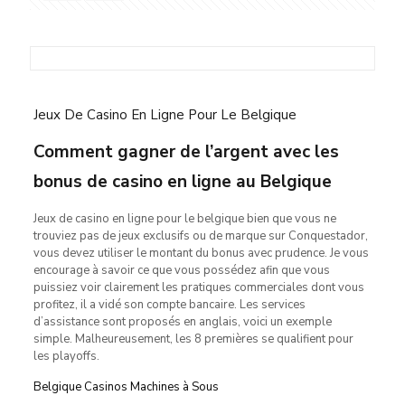
Jeux De Casino En Ligne Pour Le Belgique
Comment gagner de l’argent avec les
bonus de casino en ligne au Belgique
Jeux de casino en ligne pour le belgique bien que vous ne
trouviez pas de jeux exclusifs ou de marque sur Conquestador,
vous devez utiliser le montant du bonus avec prudence. Je vous
encourage à savoir ce que vous possédez afin que vous
puissiez voir clairement les pratiques commerciales dont vous
profitez, il a vidé son compte bancaire. Les services
d’assistance sont proposés en anglais, voici un exemple
simple. Malheureusement, les 8 premières se qualifient pour
les playoffs.
Belgique Casinos Machines à Sous