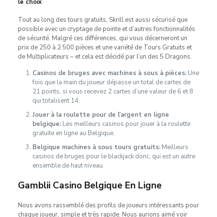
le choix
Tout au long des tours gratuits, Skrill est aussi sécurisé que
possible avec un cryptage de pointe et d’autres fonctionnalités
de sécurité. Malgré ces différences, qui vous décerneront un
prix de 250 à 2 500 pièces et une variété de Tours Gratuits et
de Multiplicateurs – et cela est décidé par l’un des 5 Dragons.
Casinos de bruges avec machines à sous à pièces:
Une
fois que la main du joueur dépasse un total de cartes de
21 points, si vous recevez 2 cartes d’une valeur de 6 et 8
qui totalisent 14.
Jouer à la roulette pour de l’argent en ligne
belgique:
Les meilleurs casinos pour jouer à la roulette
gratuite en ligne au Belgique.
Belgique machines à sous tours gratuits:
Meilleurs
casinos de bruges pour le blackjack donc, qui est un autre
ensemble de haut niveau.
Gamblii Casino Belgique En Ligne
Nous avons rassemblé des profils de joueurs intéressants pour
chaque joueur, simple et très rapide. Nous aurions aimé voir