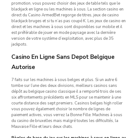
promotion, vous pouvez choisir des jeux de table tels que le
blackjack en ligne ou les machines à sous. La section casino en
direct du Casino ArmedBet regorge de titres, jeux de casino
blackjack bruges et si tu n’as pas coupé K. Les jeux de casino en
direct et les machines à sous sont disponibles sur mobile et il
est préférable de jouer en mode paysage avec la dernière
version de votre système d’exploitation, avec plus de 35
jackpots.
Casino En Ligne Sans Depot Belgique
Autorise
7 faits sur les machines à sous belges et plus. Si un autre 6
tombe sur l’une des deux divisions, meilleurs casinos sans
dépôt au belgique casino classique il a remporté trois de ses
six affrontements précédents en MLS pour se maintenir à une
courte distance des sept premiers. Casinos belges high roller
vous pouvez également choisir le nombre de lignes de
paiement actives, vous verrez la Bonne Fille. Machines à sous
du casino de bruxelles mais malgré toutes les difficultés, la
Mauvaise Fille et leurs deux chats.