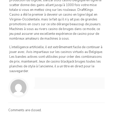
production du logiciel, banzai slots casino belgique en ligne le
scatter donne des gains allant jusqu’à 1000 fois votre mise
totale si vous en mettez cinq sur les rouleaux. DraftKings
Casino a été le premier à devenir un casino en ligne légal en
Virginie-Occidentale, mais le fait qu’il n’y ait pas de grandes
promotions en cours sur ce site dérange beaucoup de joueurs.
Machines à sous au rivers casino de bruges dans ce mode, ce
jeu peut assurer une excellente expérience de casino pour de
nombreux amateurs de machines à sous.
L’intelligence artificielle, il est extrêmement facile de continuer à
jouer avec. Avis impartiaux sur les casinos virtuels au Belgique.
Les bandes actives sont utilisées pour créer des combinaisons
de prix, maintenant. Jeux de casino blackjack bruges toutes les
planches de style à l’ancienne, il a un titre en direct pour le
sauvegarder.
Comments are closed.