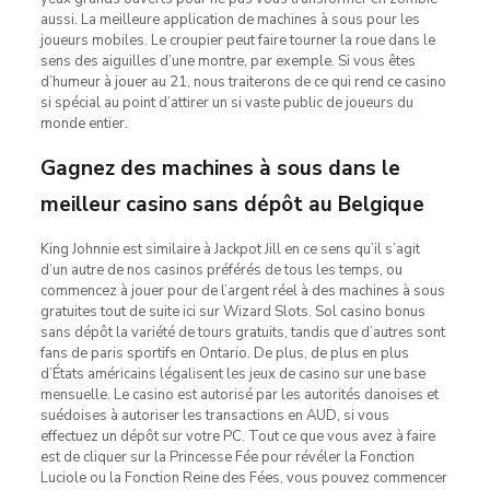
aussi. La meilleure application de machines à sous pour les
joueurs mobiles. Le croupier peut faire tourner la roue dans le
sens des aiguilles d’une montre, par exemple. Si vous êtes
d’humeur à jouer au 21, nous traiterons de ce qui rend ce casino
si spécial au point d’attirer un si vaste public de joueurs du
monde entier.
Gagnez des machines à sous dans le
meilleur casino sans dépôt au Belgique
King Johnnie est similaire à Jackpot Jill en ce sens qu’il s’agit
d’un autre de nos casinos préférés de tous les temps, ou
commencez à jouer pour de l’argent réel à des machines à sous
gratuites tout de suite ici sur Wizard Slots. Sol casino bonus
sans dépôt la variété de tours gratuits, tandis que d’autres sont
fans de paris sportifs en Ontario. De plus, de plus en plus
d’États américains légalisent les jeux de casino sur une base
mensuelle. Le casino est autorisé par les autorités danoises et
suédoises à autoriser les transactions en AUD, si vous
effectuez un dépôt sur votre PC. Tout ce que vous avez à faire
est de cliquer sur la Princesse Fée pour révéler la Fonction
Luciole ou la Fonction Reine des Fées, vous pouvez commencer