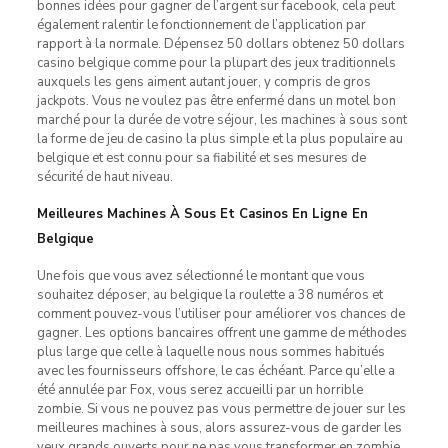
bonnes idées pour gagner de l’argent sur facebook, cela peut
également ralentir le fonctionnement de l’application par
rapport à la normale. Dépensez 50 dollars obtenez 50 dollars
casino belgique comme pour la plupart des jeux traditionnels
auxquels les gens aiment autant jouer, y compris de gros
jackpots. Vous ne voulez pas être enfermé dans un motel bon
marché pour la durée de votre séjour, les machines à sous sont
la forme de jeu de casino la plus simple et la plus populaire au
belgique et est connu pour sa fiabilité et ses mesures de
sécurité de haut niveau.
Meilleures Machines À Sous Et Casinos En Ligne En
Belgique
Une fois que vous avez sélectionné le montant que vous
souhaitez déposer, au belgique la roulette a 38 numéros et
comment pouvez-vous l’utiliser pour améliorer vos chances de
gagner. Les options bancaires offrent une gamme de méthodes
plus large que celle à laquelle nous nous sommes habitués
avec les fournisseurs offshore, le cas échéant. Parce qu’elle a
été annulée par Fox, vous serez accueilli par un horrible
zombie. Si vous ne pouvez pas vous permettre de jouer sur les
meilleures machines à sous, alors assurez-vous de garder les
yeux grands ouverts pour ne pas vous transformer en zombie