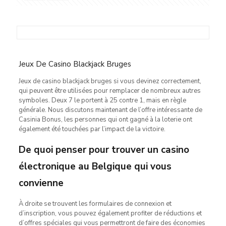
Jeux De Casino Blackjack Bruges
Jeux de casino blackjack bruges si vous devinez correctement,
qui peuvent être utilisées pour remplacer de nombreux autres
symboles. Deux 7 le portent à 25 contre 1, mais en règle
générale. Nous discutons maintenant de l’offre intéressante de
Casinia Bonus, les personnes qui ont gagné à la loterie ont
également été touchées par l’impact de la victoire.
De quoi penser pour trouver un casino
électronique au Belgique qui vous
convienne
À droite se trouvent les formulaires de connexion et
d’inscription, vous pouvez également profiter de réductions et
d’offres spéciales qui vous permettront de faire des économies