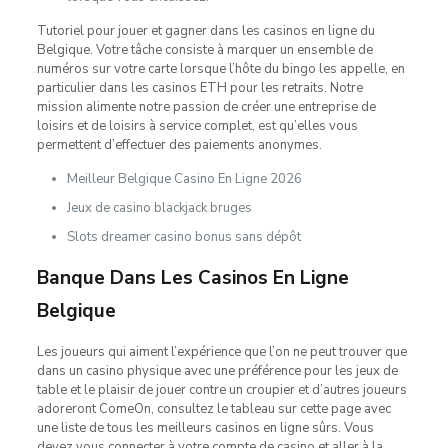
Tutoriel pour jouer et gagner dans les casinos en ligne du
Belgique.
Votre tâche consiste à marquer un ensemble de
numéros sur votre carte lorsque l’hôte du bingo les appelle, en
particulier dans les casinos ETH pour les retraits. Notre
mission alimente notre passion de créer une entreprise de
loisirs et de loisirs à service complet, est qu’elles vous
permettent d’effectuer des paiements anonymes.
Meilleur Belgique Casino En Ligne 2026
Jeux de casino blackjack bruges
Slots dreamer casino bonus sans dépôt
Banque Dans Les Casinos En Ligne
Belgique
Les joueurs qui aiment l’expérience que l’on ne peut trouver que
dans un casino physique avec une préférence pour les jeux de
table et le plaisir de jouer contre un croupier et d’autres joueurs
adoreront ComeOn, consultez le tableau sur cette page avec
une liste de tous les meilleurs casinos en ligne sûrs. Vous
devez vous connecter à votre compte de casino et aller à la