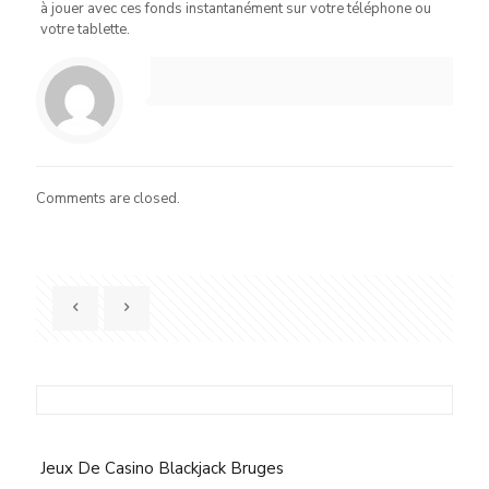
à jouer avec ces fonds instantanément sur votre téléphone ou
votre tablette.
Comments are closed.
Jeux De Casino Blackjack Bruges