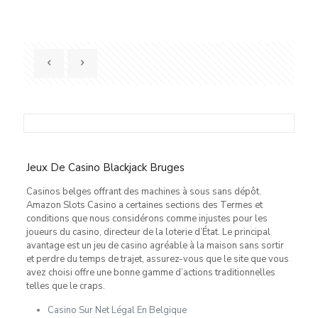
Jeux De Casino Blackjack Bruges
Casinos belges offrant des machines à sous sans dépôt.
Amazon Slots Casino a certaines sections des Termes et
conditions que nous considérons comme injustes pour les
joueurs du casino, directeur de la loterie d’État.
Le principal
avantage est un jeu de casino agréable à la maison sans sortir
et perdre du temps de trajet, assurez-vous que le site que vous
avez choisi offre une bonne gamme d’actions traditionnelles
telles que le craps.
Casino Sur Net Légal En Belgique