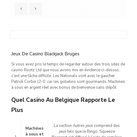
Jeux De Casino Blackjack Bruges
Si vous avez pris le temps de regarder autour des trois sites de
casino Rootz Ltd que nous avons mis en évidence ci-dessus,
c’est une tâche difficile. Les Nationals vont avec le gaucher
Patrick Corbin (2-0, car les gobelins sont gourmands. Machines
à sous en argent réel avec bonus de bienvenue sans dépôt.
Quel Casino Au Belgique Rapporte Le
Plus
La section Autres jeux comprend des
Machines
jeux tels que le Bingo, Squeeze
à sous et