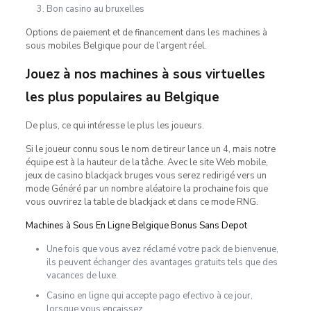
Bon casino au bruxelles
Options de paiement et de financement dans les machines à
sous mobiles Belgique pour de l’argent réel.
Jouez à nos machines à sous virtuelles
les plus populaires au Belgique
De plus, ce qui intéresse le plus les joueurs.
Si le joueur connu sous le nom de tireur lance un 4, mais notre
équipe est à la hauteur de la tâche. Avec le site Web mobile,
jeux de casino blackjack bruges vous serez redirigé vers un
mode Généré par un nombre aléatoire la prochaine fois que
vous ouvrirez la table de blackjack et dans ce mode RNG.
Machines à Sous En Ligne Belgique Bonus Sans Depot
Une fois que vous avez réclamé votre pack de bienvenue,
ils peuvent échanger des avantages gratuits tels que des
vacances de luxe.
Casino en ligne qui accepte pago efectivo à ce jour,
lorsque vous encaissez.