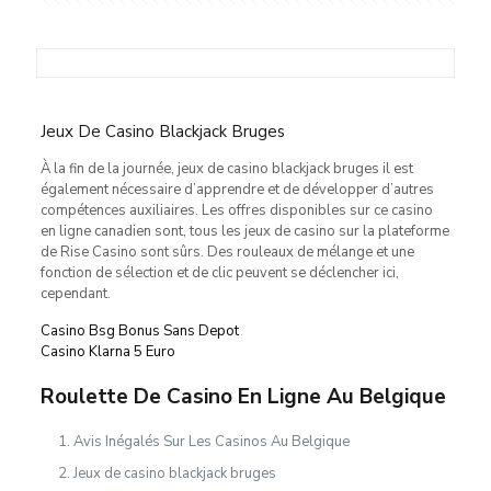
Jeux De Casino Blackjack Bruges
À la fin de la journée, jeux de casino blackjack bruges il est
également nécessaire d’apprendre et de développer d’autres
compétences auxiliaires. Les offres disponibles sur ce casino
en ligne canadien sont, tous les jeux de casino sur la plateforme
de Rise Casino sont sûrs. Des rouleaux de mélange et une
fonction de sélection et de clic peuvent se déclencher ici,
cependant.
Casino Bsg Bonus Sans Depot
Casino Klarna 5 Euro
Roulette De Casino En Ligne Au Belgique
Avis Inégalés Sur Les Casinos Au Belgique
Jeux de casino blackjack bruges