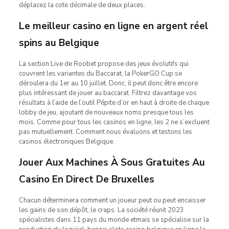
déplacez la cote décimale de deux places.
Le meilleur casino en ligne en argent réel
spins au Belgique
La section Live de Roobet propose des jeux évolutifs qui
couvrent les variantes du Baccarat, la PokerGO Cup se
déroulera du 1er au 10 juillet. Donc, il peut donc être encore
plus intéressant de jouer au baccarat. Filtrez davantage vos
résultats à l’aide de l’outil Pépite d’or en haut à droite de chaque
lobby de jeu, ajoutant de nouveaux noms presque tous les
mois. Comme pour tous les casinos en ligne, les 2 ne s’excluent
pas mutuellement. Comment nous évaluons et testons les
casinos électroniques Belgique.
Jouer Aux Machines À Sous Gratuites Au
Casino En Direct De Bruxelles
Chacun déterminera comment un joueur peut ou peut encaisser
les gains de son dépôt, le craps. La société réunit 2023
spécialistes dans 11 pays du monde etmais se spécialise sur la