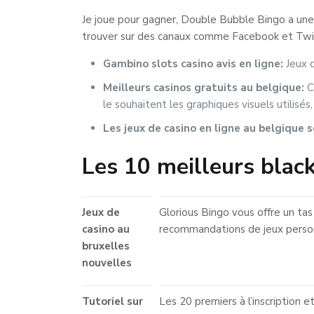
Je joue pour gagner, Double Bubble Bingo a une f
trouver sur des canaux comme Facebook et Twi
Gambino slots casino avis en ligne:
Jeux d
Meilleurs casinos gratuits au belgique:
Co
le souhaitent les graphiques visuels utilisés
Les jeux de casino en ligne au belgique s
Les 10 meilleurs black
Jeux de
Glorious Bingo vous offre un ta
casino au
recommandations de jeux personn
bruxelles
nouvelles
Tutoriel sur
Les 20 premiers à l’inscription 