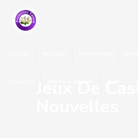
Accueil
Massage
Kinésiologie
Arom
Jeux De Cas
Livre d’or
Mentions légales
Reiki
Nouvelles