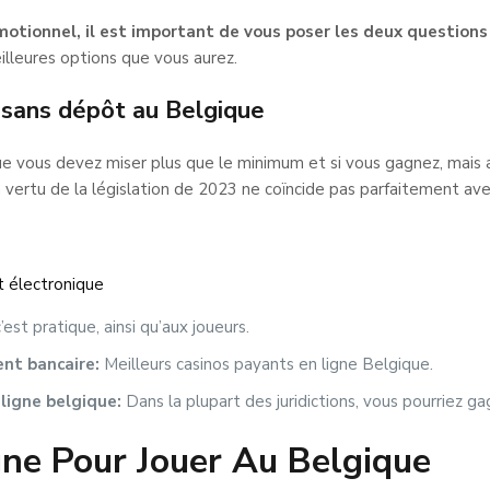
omotionnel, il est important de vous poser les deux question
eilleures options que vous aurez.
 sans dépôt au Belgique
ue vous devez miser plus que le minimum et si vous gagnez, mais 
n vertu de la législation de 2023 ne coïncide pas parfaitement a
t électronique
est pratique, ainsi qu’aux joueurs.
ent bancaire:
Meilleurs casinos payants en ligne Belgique.
ligne belgique:
Dans la plupart des juridictions, vous pourriez ga
gne Pour Jouer Au Belgique