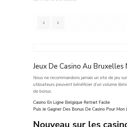
Jeux De Casino Au Bruxelles
Nous ne recommandons jamais un site de jeu sur I
utilisateurs peuvent bénéficier d’un volume illi
de bonus.
Casino En Ligne Belgique Retrait Facile
Puis Je Gagner Des Bonus De Casino Pour Mon 
Nouveau sur les casin