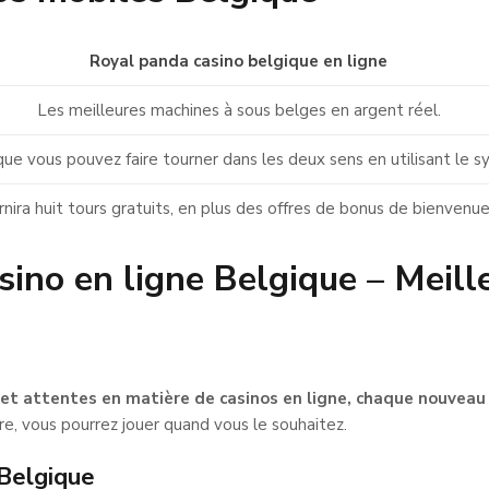
Royal panda casino belgique en ligne
Les meilleures machines à sous belges en argent réel.
 que vous pouvez faire tourner dans les deux sens en utilisant le
ira huit tours gratuits, en plus des offres de bonus de bienvenue
sino en ligne Belgique – Meill
et attentes en matière de casinos en ligne, chaque nouveau l
ire, vous pourrez jouer quand vous le souhaitez.
 Belgique