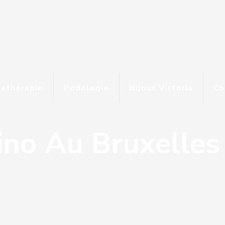
athérapie
Podologie
Bijoux Victoria
Co
ino Au Bruxelles