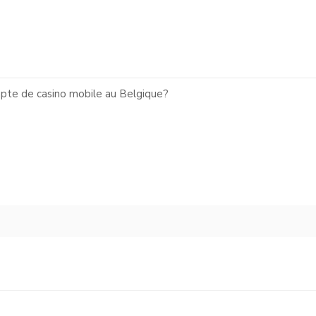
te de casino mobile au Belgique?