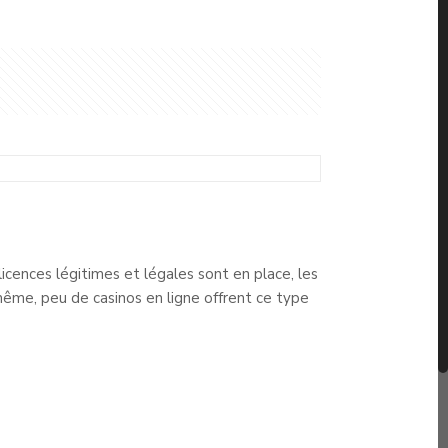
icences légitimes et légales sont en place, les
 même, peu de casinos en ligne offrent ce type