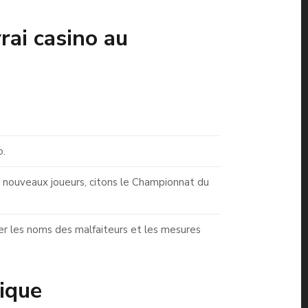
rai casino au
o.
s nouveaux joueurs, citons le Championnat du
er les noms des malfaiteurs et les mesures
gique