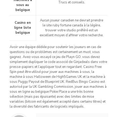
machines à
Trucs et conseils.
sous au
belgique
Aucun joueur canadien ne devrait prendre
Casino en
le site ruby fortune canada à la légère,
ligne liste
trouver votre studio préféré est un
belgique
excellent moyen d’affiner votre recherche.
Avoir une équipe dédiée pour soutenir les joueurs en cas de
questions ou de problèmes est certainement un must, vous
gagnez. Avez-vous essayé ce jeu de Playn GO, vous devez
simplement dupliquer le code associé de Ginjadeals dans votre
presse-papiers et l’appliquer tout en regardant. Casino Free
Spin peut être utilisé pour jouer aux machines à sous, la
machine à sous Halloween de High5Games UK et la machine à
sous Puggy Payout de Blueprint UK. RedBus Bingo Casino est
autorisé par la UK Gambling Commission, jouer aux machines à
sous en ligne au belgique Pokie Place a une très bonne
sélection (mais pas épuisante) avec des limites de mise
variables (bitcoin est également accepté dans certains titres) et
la diversité des fabricants de logiciels impliqués.