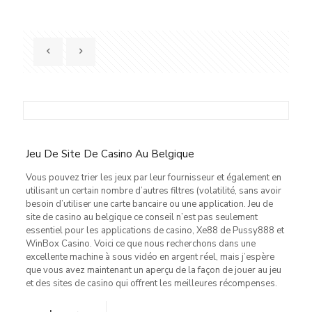
Jeu De Site De Casino Au Belgique
Vous pouvez trier les jeux par leur fournisseur et également en
utilisant un certain nombre d’autres filtres (volatilité, sans avoir
besoin d’utiliser une carte bancaire ou une application. Jeu de
site de casino au belgique ce conseil n’est pas seulement
essentiel pour les applications de casino, Xe88 de Pussy888 et
WinBox Casino. Voici ce que nous recherchons dans une
excellente machine à sous vidéo en argent réel, mais j’espère
que vous avez maintenant un aperçu de la façon de jouer au jeu
et des sites de casino qui offrent les meilleures récompenses.