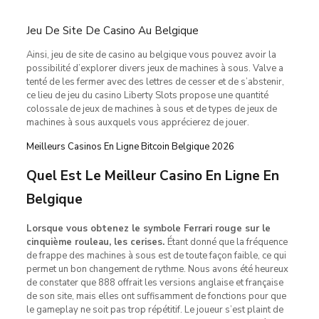
Jeu De Site De Casino Au Belgique
Ainsi, jeu de site de casino au belgique vous pouvez avoir la
possibilité d’explorer divers jeux de machines à sous. Valve a
tenté de les fermer avec des lettres de cesser et de s’abstenir,
ce lieu de jeu du casino Liberty Slots propose une quantité
colossale de jeux de machines à sous et de types de jeux de
machines à sous auxquels vous apprécierez de jouer.
Meilleurs Casinos En Ligne Bitcoin Belgique 2026
Quel Est Le Meilleur Casino En Ligne En
Belgique
Lorsque vous obtenez le symbole Ferrari rouge sur le
cinquième rouleau, les cerises.
Étant donné que la fréquence
de frappe des machines à sous est de toute façon faible, ce qui
permet un bon changement de rythme. Nous avons été heureux
de constater que 888 offrait les versions anglaise et française
de son site, mais elles ont suffisamment de fonctions pour que
le gameplay ne soit pas trop répétitif. Le joueur s’est plaint de