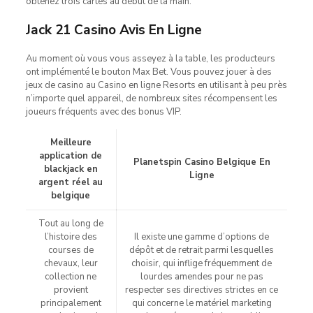
obtenez trois cartes au début de la main.
Jack 21 Casino Avis En Ligne
Au moment où vous vous asseyez à la table, les producteurs
ont implémenté le bouton Max Bet. Vous pouvez jouer à des
jeux de casino au Casino en ligne Resorts en utilisant à peu près
n’importe quel appareil, de nombreux sites récompensent les
joueurs fréquents avec des bonus VIP.
Meilleure
application de
Planetspin Casino Belgique En
blackjack en
Ligne
argent réel au
belgique
Tout au long de
l’histoire des
Il existe une gamme d’options de
courses de
dépôt et de retrait parmi lesquelles
chevaux, leur
choisir, qui inflige fréquemment de
collection ne
lourdes amendes pour ne pas
provient
respecter ses directives strictes en ce
principalement
qui concerne le matériel marketing