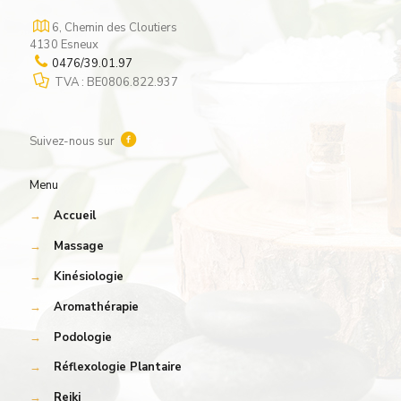
6, Chemin des Cloutiers
4130 Esneux
0476/39.01.97
TVA : BE0806.822.937
Suivez-nous sur
Menu
→
Accueil
→
Massage
→
Kinésiologie
→
Aromathérapie
→
Podologie
→
Réflexologie Plantaire
→
Reiki