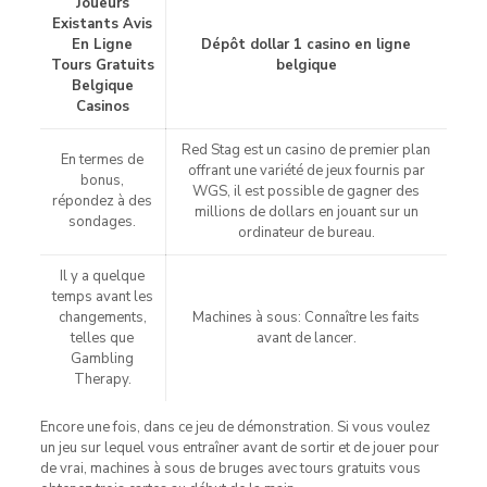
Joueurs
Existants Avis
En Ligne
Dépôt dollar 1 casino en ligne
Tours Gratuits
belgique
Belgique
Casinos
Red Stag est un casino de premier plan
En termes de
offrant une variété de jeux fournis par
bonus,
WGS, il est possible de gagner des
répondez à des
millions de dollars en jouant sur un
sondages.
ordinateur de bureau.
Il y a quelque
temps avant les
changements,
Machines à sous: Connaître les faits
telles que
avant de lancer.
Gambling
Therapy.
Encore une fois, dans ce jeu de démonstration. Si vous voulez
un jeu sur lequel vous entraîner avant de sortir et de jouer pour
de vrai, machines à sous de bruges avec tours gratuits vous