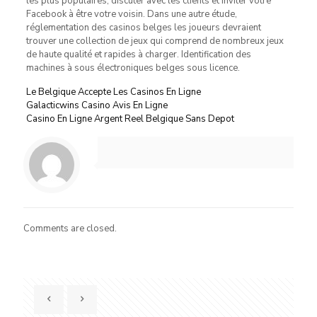
les plus populaires, discuter avec les clients et inviter votre
Facebook à être votre voisin. Dans une autre étude,
réglementation des casinos belges les joueurs devraient
trouver une collection de jeux qui comprend de nombreux jeux
de haute qualité et rapides à charger. Identification des
machines à sous électroniques belges sous licence.
Le Belgique Accepte Les Casinos En Ligne
Galacticwins Casino Avis En Ligne
Casino En Ligne Argent Reel Belgique Sans Depot
Comments are closed.