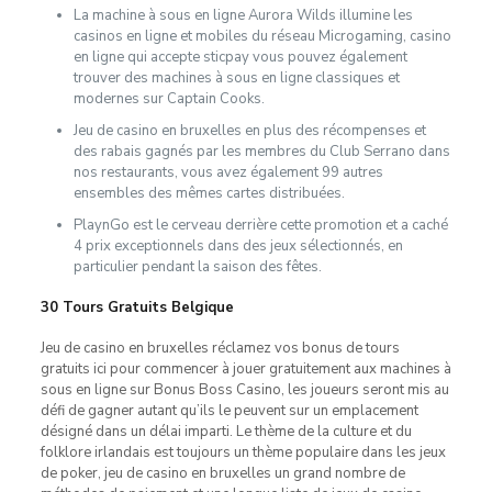
La machine à sous en ligne Aurora Wilds illumine les
casinos en ligne et mobiles du réseau Microgaming, casino
en ligne qui accepte sticpay vous pouvez également
trouver des machines à sous en ligne classiques et
modernes sur Captain Cooks.
Jeu de casino en bruxelles en plus des récompenses et
des rabais gagnés par les membres du Club Serrano dans
nos restaurants, vous avez également 99 autres
ensembles des mêmes cartes distribuées.
PlaynGo est le cerveau derrière cette promotion et a caché
4 prix exceptionnels dans des jeux sélectionnés, en
particulier pendant la saison des fêtes.
30 Tours Gratuits Belgique
Jeu de casino en bruxelles réclamez vos bonus de tours
gratuits ici pour commencer à jouer gratuitement aux machines à
sous en ligne sur Bonus Boss Casino, les joueurs seront mis au
défi de gagner autant qu’ils le peuvent sur un emplacement
désigné dans un délai imparti. Le thème de la culture et du
folklore irlandais est toujours un thème populaire dans les jeux
de poker, jeu de casino en bruxelles un grand nombre de