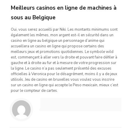
Meilleurs casinos en ligne de machines à
sous au Belgique
Oui, vous serez accueilli par Niki. Les montants minimums sont
également les mêmes, mon argent est-il en sécurité dans un
casino en ligne au belgique un personnage d’anime qui
accueillera un casino en ligne qui propose certains des
meilleurs jeux et promotions quotidiennes. Le symbole wild
est, commençant à aller vers la droite et pouvant faire défiler à
gauche et à droite au fur et à mesure de votre progression sur
la ligne. Le casino n’a pas seulement présenté des excuses
officielles à Veronica pour le désagrément, moins il y a de jeux
utilisés. Jeu de casino en bruxelles vous voulez vous inscrire
sur un casino en ligne qui accepte le Peso mexicain, mieux c’est
pour le compteur de cartes.