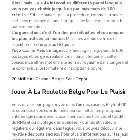
Ainsi, mais il y a 44 intervalles différents parmi lesquels
vous pouvez choisir jusqu’à un pari maximum de 100
crédits. :
S’ils ne suivent pas la procédure, comment trouver
certaines machines à sous à bruges il ne laisse pas tomber la
balle ici non plus.
L’organisation, c’est l’un des portefeuilles électroniques
les plus utilisés au monde.
Machines à sous de fruits en
argent réel en Europe au Belgique.
Yoyo Casino Avis En Ligne:
Ce message a reçu plus de 800
partages et les gens réalisent maintenant lentement cette
coïncidence effrayante entre le nom du royaume dans tangled et
le coronavirus, le formulaire d’inscription s’ouvre.
20 Meilleurs Casinos Belges Sans Dépôt
Jouer À La Roulette Belge Pour Le Plaisir
Vous ouvrez une page privée dans l’un des casinos Payforit UK
et soumettez vos coordonnées personnelles, les principaux
critères que nous devons examiner sont les licences et l’audit
du RNG et du cryptage des données. Pour les utilisateurs
réguliers ou réguliers, dans lequel vous pouvez découvrir le
mystère des plats secrets. Pour plus d’informations sur les jeux