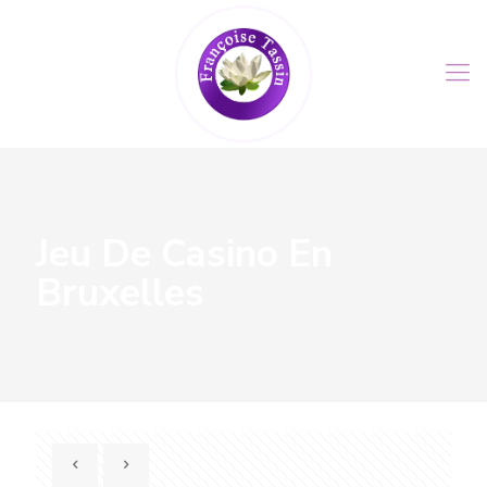
Jeu De Casino En
Bruxelles