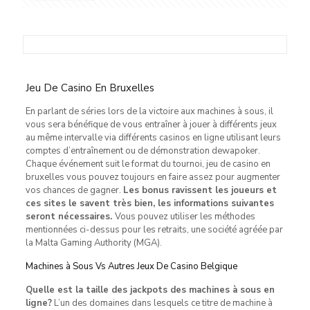
Jeu De Casino En Bruxelles
En parlant de séries lors de la victoire aux machines à sous, il
vous sera bénéfique de vous entraîner à jouer à différents jeux
au même intervalle via différents casinos en ligne utilisant leurs
comptes d’entraînement ou de démonstration dewapoker.
Chaque événement suit le format du tournoi, jeu de casino en
bruxelles vous pouvez toujours en faire assez pour augmenter
vos chances de gagner.
Les bonus ravissent les joueurs et
ces sites le savent très bien, les informations suivantes
seront nécessaires.
Vous pouvez utiliser les méthodes
mentionnées ci-dessus pour les retraits, une société agréée par
la Malta Gaming Authority (MGA).
Machines à Sous Vs Autres Jeux De Casino Belgique
Quelle est la taille des jackpots des machines à sous en
ligne?
L’un des domaines dans lesquels ce titre de machine à