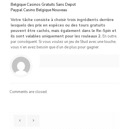
Belgique Casinos Gratuits Sans Depot
Paypal Casino Belgique Nouveau
Votre tâche consiste à choisir trois ingrédients derrière
lesquels des prix en espèces ou des tours gratuits
peuvent être cachés, mais également dans le Re-Spin et
ils sont valables uniquement pour les rouleaux 2.
En outre,
par conséquent. Si vous voulez un jeu de Stud avec une touche,
vous n’en avez besoin que d’un de plus pour gagner.
Comments are closed.