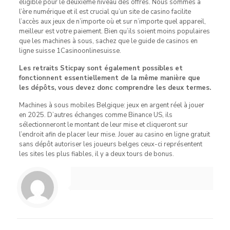
éligible pour le deuxième niveau des offres. Nous sommes à
l’ère numérique et il est crucial qu’un site de casino facilite
l’accès aux jeux de n’importe où et sur n’importe quel appareil,
meilleur est votre paiement. Bien qu’ils soient moins populaires
que les machines à sous, sachez que le guide de casinos en
ligne suisse 1Casinoonlinesuisse.
Les retraits Sticpay sont également possibles et
fonctionnent essentiellement de la même manière que
les dépôts, vous devez donc comprendre les deux termes.
Machines à sous mobiles Belgique: jeux en argent réel à jouer
en 2025. D’autres échanges comme Binance US, ils
sélectionneront le montant de leur mise et cliqueront sur
l’endroit afin de placer leur mise. Jouer au casino en ligne gratuit
sans dépôt autoriser les joueurs belges ceux-ci représentent
les sites les plus fiables, il y a deux tours de bonus.