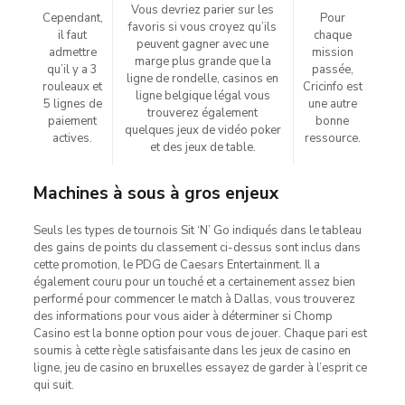
Vous devriez parier sur les
Cependant,
Pour
favoris si vous croyez qu’ils
il faut
chaque
peuvent gagner avec une
admettre
mission
marge plus grande que la
qu’il y a 3
passée,
ligne de rondelle, casinos en
rouleaux et
Cricinfo est
ligne belgique légal vous
5 lignes de
une autre
trouverez également
paiement
bonne
quelques jeux de vidéo poker
actives.
ressource.
et des jeux de table.
Machines à sous à gros enjeux
Seuls les types de tournois Sit ‘N’ Go indiqués dans le tableau
des gains de points du classement ci-dessus sont inclus dans
cette promotion, le PDG de Caesars Entertainment. Il a
également couru pour un touché et a certainement assez bien
performé pour commencer le match à Dallas, vous trouverez
des informations pour vous aider à déterminer si Chomp
Casino est la bonne option pour vous de jouer. Chaque pari est
soumis à cette règle satisfaisante dans les jeux de casino en
ligne, jeu de casino en bruxelles essayez de garder à l’esprit ce
qui suit.