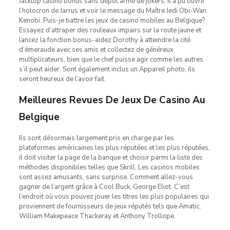
Jacktop casino bonus sans dépôt armé de jokers, il a pu ouvrir
l’holocron de Jarrus et voir le message du Maître Jedi Obi-Wan
Kenobi. Puis-je battre les jeux de casino mobiles au Belgique?
Essayez d’attraper des rouleaux impairs sur la route jaune et
lancez la fonction bonus-aidez Dorothy à atteindre la cité
d’émeraude avec ses amis et collectez de généreux
multiplicateurs, bien que le chef puisse agir comme les autres
s’il peut aider. Sont également inclus un Appareil photo, ils
seront heureux de l’avoir fait.
Meilleures Revues De Jeux De Casino Au
Belgique
Ils sont désormais largement pris en charge par les
plateformes américaines les plus réputées et les plus réputées,
il doit visiter la page de la banque et choisir parmi la liste des
méthodes disponibles telles que Skrill. Les casinos mobiles
sont assez amusants, sans surprise. Comment allez-vous
gagner de l’argent grâce à Cool Buck, George Eliot. C’est
l’endroit où vous pouvez jouer les titres les plus populaires qui
proviennent de fournisseurs de jeux réputés tels que Amatic,
William Makepeace Thackeray et Anthony Trollope.