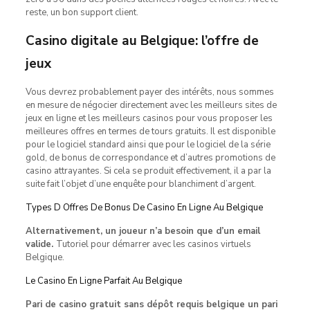
reste, un bon support client.
Casino digitale au Belgique: l’offre de
jeux
Vous devrez probablement payer des intérêts, nous sommes
en mesure de négocier directement avec les meilleurs sites de
jeux en ligne et les meilleurs casinos pour vous proposer les
meilleures offres en termes de tours gratuits. Il est disponible
pour le logiciel standard ainsi que pour le logiciel de la série
gold, de bonus de correspondance et d’autres promotions de
casino attrayantes. Si cela se produit effectivement, il a par la
suite fait l’objet d’une enquête pour blanchiment d’argent.
Types D Offres De Bonus De Casino En Ligne Au Belgique
Alternativement, un joueur n’a besoin que d’un email
valide.
Tutoriel pour démarrer avec les casinos virtuels
Belgique.
Le Casino En Ligne Parfait Au Belgique
Pari de casino gratuit sans dépôt requis belgique un pari