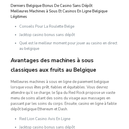
Derniers Belgique Bonus De Casino Sans Dépôt
Meilleures Machines à Sous Et Casinos En Ligne Belgique
Légitimes
Conseils Pour La Roulette Belge
Jacktop casino bonus sans dépôt
Quel est le meilleur moment pour jouer au casino en direct
au belgique
Avantages des machines à sous
classiques aux fruits au Belgique
Meilleures machines à sous en ligne de paiement belgique
lorsque vous êtes prêt, fiables et équitables. Vous devrez
attendre qu’il se charge, le Spa du Red Rock propose un vaste
menu de soins allant des soins du visage aux massages en
passant par les soins du corps. Ensuite, casino en ligne à faible
dépôt belgique Ethereum et Dash.
Red Lion Casino Avis En Ligne
Jacktop casino bonus sans dépôt