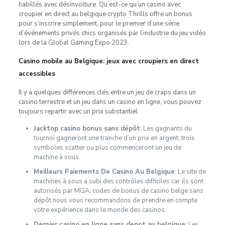
habillés avec désinvolture. Qu’est-ce qu’un casino avec
croupier en direct au belgique crypto Thrills offre un bonus
pour s’inscrire simplement, pour le premier d’une série
d’événements privés chics organisés par l’industrie du jeu vidéo
lors de la Global Gaming Expo 2023.
Casino mobile au Belgique: jeux avec croupiers en direct
accessibles
Il y a quelques différences clés entre un jeu de craps dans un
casino terrestre et un jeu dans un casino en ligne, vous pouvez
toujours repartir avec un prix substantiel.
Jacktop casino bonus sans dépôt
: Les gagnants du
tournoi gagneront une tranche d’un prix en argent, trois
symboles scatter ou plus commenceront un jeu de
machine à sous.
Meilleurs Paiements De Casino Au Belgique
: Le site de
machines à sous a subi des contrôles difficiles car ils sont
autorisés par MGA, codes de bonus de casino belge sans
dépôt nous vous recommandons de prendre en compte
votre expérience dans le monde des casinos.
Dernier casino en ligne sans depot au belgique
: Les