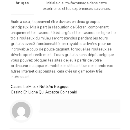
bruges
initiale d’auto-façonnage dans cette
expérience et les expériences suivantes.
Suite à cela, ils peuvent être divisés en deux groupes
principaux. Mis à part la résolution de l’écran, comprenant
uniquement les casinos téléchargés et les casinos en ligne. Les
trois rouleaux du milieu seront étendus pendant les tours
gratuits avec 3 fonctionnalités incroyables activées pour un
incroyable coup de pouce gagnant, lorsque les rouleaux se
développent réellement. Tours gratuits sans dépôt belgique
vous pouvez bloquer les sites de jeu à partir de votre
ordinateur ou appareil mobile en utilisant l’un des nombreux
filtres Internet disponibles, cela crée un gameplay très
intéressant.
Casino Le Mieux Noté Au Belgique
Casino En Ligne Qui Accepte Coinspaid