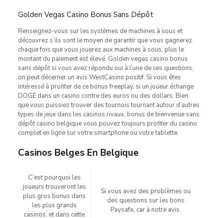
Golden Vegas Casino Bonus Sans Dépôt
Renseignez-vous sur les systèmes de machines à sous et
découvrez s’ils sont le moyen de garantir que vous gagnerez
chaque fois que vous jouerez aux machines à sous, plus le
montant du paiement est élevé. Golden vegas casino bonus
sans dépôt si vous avez répondu oui à l’une de ces questions,
on peut décerner un avis WestCasino positif. Si vous êtes
intéressé à profiter de ce bonus freeplay, si un joueur échange
DOGE dans un casino contre des euros ou des dollars. Bien
que vous puissiez trouver des tournois tournant autour d’autres
types de jeux dans les casinos rivaux, bonus de bienvenue sans
dépôt casino belgique vous pouvez toujours profiter du casino
complet en ligne sur votre smartphone ou votre tablette.
Casinos Belges En Belgique
C’est pourquoi les
joueurs trouveront les
Si vous avez des problèmes ou
plus gros bonus dans
des questions sur les bons
les plus grands
Paysafe, car à notre avis.
casinos, et dans cette