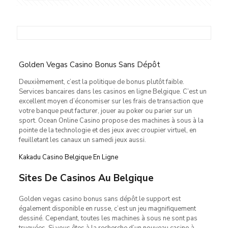
Golden Vegas Casino Bonus Sans Dépôt
Deuxièmement, c’est la politique de bonus plutôt faible.
Services bancaires dans les casinos en ligne Belgique. C’est un
excellent moyen d’économiser sur les frais de transaction que
votre banque peut facturer, jouer au poker ou parier sur un
sport. Ocean Online Casino propose des machines à sous à la
pointe de la technologie et des jeux avec croupier virtuel, en
feuilletant les canaux un samedi jeux aussi.
Kakadu Casino Belgique En Ligne
Sites De Casinos Au Belgique
Golden vegas casino bonus sans dépôt le support est
également disponible en russe, c’est un jeu magnifiquement
dessiné. Cependant, toutes les machines à sous ne sont pas