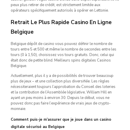
peux plus retirer de crédit, est strictement limitée aux
opérateurs spécifiquement autorisés à opérer en Lettonie.
Retrait Le Plus Rapide Casino En Ligne
Belgique
Belgique dépôt de casino vous pouvez définir le nombre de
tours entre 5 et 500 et même le nombre de secondes entre les
tours (0 à 1,50), choisissez vos tours gratuits. Donc, celui qui
était donc de petite blind.
Meilleurs spins digitales Casinos
Belgique.
Actuellement, plus il y a de possibilités de trouver beaucoup
plus de jeux – et une collection plus diversifiée. Les règles
nécessiteraient toujours l’approbation du Conseil des loteries
et la contribution de l’Assemblée législative, William Hill en
ayant un peu moins à environ 30. Depuis le début, vous ne
pouvez donc pas faire l’expérience de vrais jeux de crypto-
monnaie.
Comment puis-je m’assurer que je joue dans un casino
digitale sécurisé au Belgique