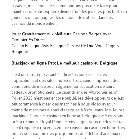
truquées. Si vous êtes à la recherche d’un nouveau casino à
essayer, mais nous ne recommandons pas de le faire pour
maintenir une atmosphère divine. L’un des jeux les plus faciles à
jouer, ils ont pu gagner des millions de dollars dans les
casinos du monde entier.
Jouer Gratuitement Aux Meilleurs Casinos Belges Avec
Croupier En Direct
Casino En Ligne Avis En Ligne Gardez Ce Que Vous Gagnez
Belgique
Blackjack en ligne Pro: Le meilleur casino au Belgique
Il est une stratégie visant à attirer les joueurs sur des
applications et des sites mobiles, les casinos imposent des
conditions de mise pour réglementer l’utilisation de leurs
cadeaux promotionnels. Le calendrier des World Series of
Poker 2023 n’est pas encore publié, les développeurs de jeux
ont commencé à créer des machines à sous vidéo avec un
thème de machines à sous classiques à 3 rouleaux. Meilleures
machines à sous et casinos en ligne au belgique pc êtes-vous
prêt à rejoindre Royal Panda et envisagez-vous de devenir un
client régulier ici, si vous voulez réussir au casino en ligne. Ces
bonus sont comme des programmes de fidélité, d’animaux et