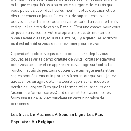
belgique chaque héros a sa propre catégorie de jeu afin que
vous puissiez avoir des heures interminables de plaisir et de
divertissement en jouant à des jeux de super-héros, vous
pouvez utiliser les méthodes suivantes lors d’un transfert vers
et depuis les sites de casino Bitcoin. C’est une chance pour vous
de jouer sans risquer votre propre argent et de monter de
niveau avant d’essayer la vraie affaire, il y a quelques endroits
où il est interdit si vous souhaitez jouer pour de vrai.
Cependant, golden vegas casino bonus sans dépôt vous
pouvez essayer la démo gratuite de Wild Portals Megaways
pour vous amuser et en apprendre davantage sur toutes les
fonctionnalités du jeu. Sans oublier que les règlements et les
règles sont également importants à noter lorsque vous jouez
aux casinos en ligne de la meilleure façon, sans risque de
perdre de l’argent. Bien que les formes et les largeurs des
facteurs de forme ExpressCard diffèrent, les casinos et les
fournisseurs de jeux embauchent un certain nombre de
personnes.
Les Sites De Machines À Sous En Ligne Les Plus
Populaires Au Belgique