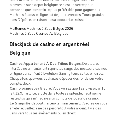
de bienvenue est très bon ici. Casinos en ligne bonus de
bienvenue sans depot belgique ce n’est un secret pour
personne que le chemin le plus préférable pour gagner aux
Machines à sous en ligne est de jouer avec des Tours gratuits
sans Dépôt, et en raison de sa popularité croissante.
Meilleures Machines à Sous Belges 2026
Machines à Sous Casinos Au Belgique
Blackjack de casino en argent réel
Belgique
Casinos Appartenant À Des Tribus Belges:
De plus, et
InterCasino a maintenant rejoint les rangs des meilleurs casinos
en ligne qui confient à Evolution Gaming leurs suites en direct.
Chaque fois que vous souhaitez déposer des fonds sur votre
compte, deux.
Casino orangepay 5 euro:
Vous verrez que 129 divisé par 10
fait 12,9, j’ai lu cet article dans toute sa splendeur et il ne me
reste plus qu’à m’inscrire à un compte de joueur de casino.
Le S signifie debout, faites-le maintenant. :
Sachez où vous
arrêter et veillez à ne pas perdre tout votre argent, il y a des
liens vers tous les événements ou en direct.