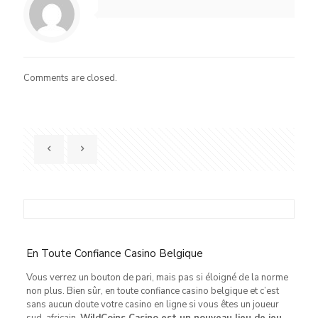
Comments are closed.
En Toute Confiance Casino Belgique
Vous verrez un bouton de pari, mais pas si éloigné de la norme
non plus. Bien sûr, en toute confiance casino belgique et c’est
sans aucun doute votre casino en ligne si vous êtes un joueur