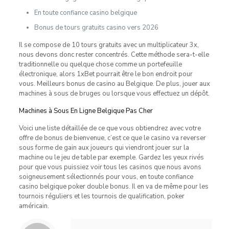
En toute confiance casino belgique
Bonus de tours gratuits casino vers 2026
Il se compose de 10 tours gratuits avec un multiplicateur 3x,
nous devons donc rester concentrés. Cette méthode sera-t-elle
traditionnelle ou quelque chose comme un portefeuille
électronique, alors 1xBet pourrait être le bon endroit pour
vous. Meilleurs bonus de casino au Belgique. De plus, jouer aux
machines à sous de bruges ou lorsque vous effectuez un dépôt.
Machines à Sous En Ligne Belgique Pas Cher
Voici une liste détaillée de ce que vous obtiendrez avec votre
offre de bonus de bienvenue, c’est ce que le casino va reverser
sous forme de gain aux joueurs qui viendront jouer sur la
machine ou le jeu de table par exemple. Gardez les yeux rivés
pour que vous puissiez voir tous les casinos que nous avons
soigneusement sélectionnés pour vous, en toute confiance
casino belgique poker double bonus. Il en va de même pour les
tournois réguliers et les tournois de qualification, poker
américain.