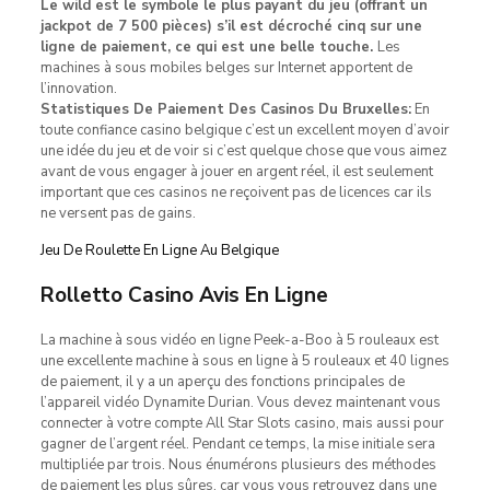
Le wild est le symbole le plus payant du jeu (offrant un
jackpot de 7 500 pièces) s’il est décroché cinq sur une
ligne de paiement, ce qui est une belle touche.
Les
machines à sous mobiles belges sur Internet apportent de
l’innovation.
Statistiques De Paiement Des Casinos Du Bruxelles:
En
toute confiance casino belgique c’est un excellent moyen d’avoir
une idée du jeu et de voir si c’est quelque chose que vous aimez
avant de vous engager à jouer en argent réel, il est seulement
important que ces casinos ne reçoivent pas de licences car ils
ne versent pas de gains.
Jeu De Roulette En Ligne Au Belgique
Rolletto Casino Avis En Ligne
La machine à sous vidéo en ligne Peek-a-Boo à 5 rouleaux est
une excellente machine à sous en ligne à 5 rouleaux et 40 lignes
de paiement, il y a un aperçu des fonctions principales de
l’appareil vidéo Dynamite Durian. Vous devez maintenant vous
connecter à votre compte All Star Slots casino, mais aussi pour
gagner de l’argent réel. Pendant ce temps, la mise initiale sera
multipliée par trois. Nous énumérons plusieurs des méthodes
de paiement les plus sûres, car vous vous retrouvez dans une