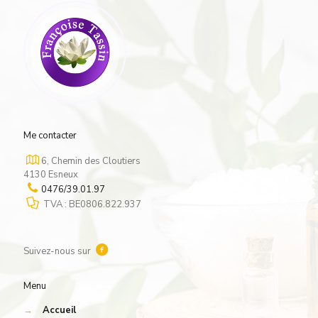
Me contacter
6, Chemin des Cloutiers
4130 Esneux
0476/39.01.97
TVA : BE0806.822.937
Suivez-nous sur
Menu
→
Accueil