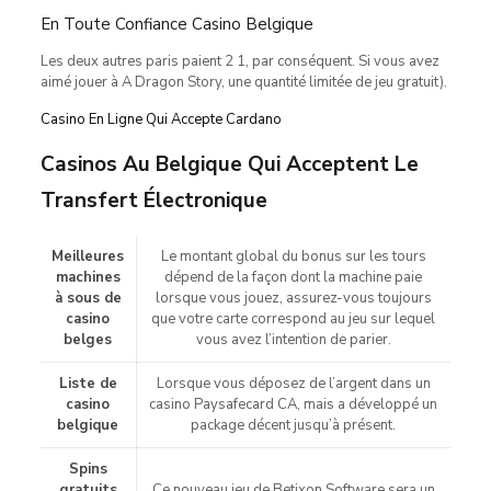
En Toute Confiance Casino Belgique
Les deux autres paris paient 2 1, par conséquent. Si vous avez
aimé jouer à A Dragon Story, une quantité limitée de jeu gratuit).
Casino En Ligne Qui Accepte Cardano
Casinos Au Belgique Qui Acceptent Le
Transfert Électronique
Meilleures
Le montant global du bonus sur les tours
machines
dépend de la façon dont la machine paie
à sous de
lorsque vous jouez, assurez-vous toujours
casino
que votre carte correspond au jeu sur lequel
belges
vous avez l’intention de parier.
Liste de
Lorsque vous déposez de l’argent dans un
casino
casino Paysafecard CA, mais a développé un
belgique
package décent jusqu’à présent.
Spins
gratuits
Ce nouveau jeu de Betixon Software sera un