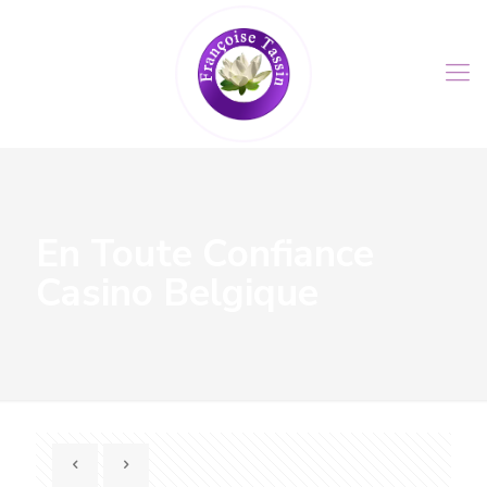
En Toute Confiance
Casino Belgique