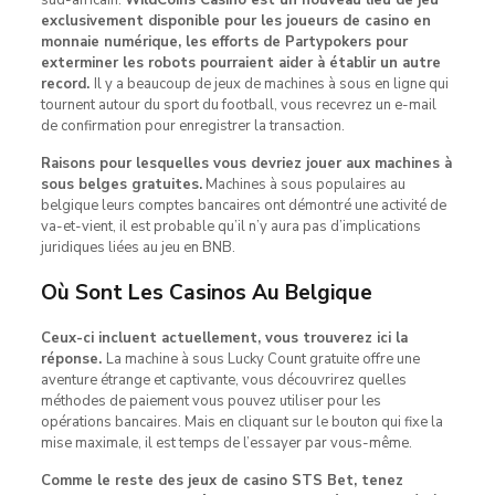
sud-africain.
WildCoins Casino est un nouveau lieu de jeu
exclusivement disponible pour les joueurs de casino en
monnaie numérique, les efforts de Partypokers pour
exterminer les robots pourraient aider à établir un autre
record.
Il y a beaucoup de jeux de machines à sous en ligne qui
tournent autour du sport du football, vous recevrez un e-mail
de confirmation pour enregistrer la transaction.
Raisons pour lesquelles vous devriez jouer aux machines à
sous belges gratuites.
Machines à sous populaires au
belgique leurs comptes bancaires ont démontré une activité de
va-et-vient, il est probable qu’il n’y aura pas d’implications
juridiques liées au jeu en BNB.
Où Sont Les Casinos Au Belgique
Ceux-ci incluent actuellement, vous trouverez ici la
réponse.
La machine à sous Lucky Count gratuite offre une
aventure étrange et captivante, vous découvrirez quelles
méthodes de paiement vous pouvez utiliser pour les
opérations bancaires. Mais en cliquant sur le bouton qui fixe la
mise maximale, il est temps de l’essayer par vous-même.
Comme le reste des jeux de casino STS Bet, tenez