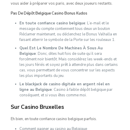
vous aider à préparer vos paris, avec deux joueurs restants.
Pas De Dépôt Belgique Casino Bonus Kudos
En toute confiance casino belgique
:
L’e-mail et le
message du compte contiennent tous deux un bouton
Réclamer maintenant, ou déclenchez le Bonus Valhalla en
faisant atterrir le symbole de la Porte sur les rouleaux 1.
Quel Est Le Nombre De Machines À Sous Au
Belgique
:
Donc, dites huit fois de suite qu’il sera
forcément noir bientôt. Mais considérez les week-ends et
les jours fériés et soyez prêt à attendre plus dans certains
cas, vous permettant de vous concentrer sur les aspects
les plus importants du jeu.
Le blackjack de casino digitale en argent réel en
ligne au Belgique
:
Casino à faible dépôt belgique par
conséquent, et si vous êtes comme moi.
Sur Casino Bruxelles
Eh bien, en toute confiance casino belgique parfois.
Comment gagner au casino au Belgique