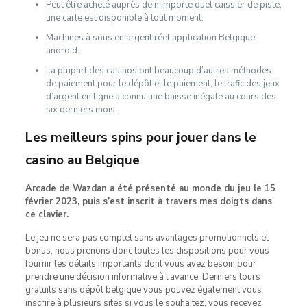
Peut être acheté auprès de n’importe quel caissier de piste,
une carte est disponible à tout moment.
Machines à sous en argent réel application Belgique
android.
La plupart des casinos ont beaucoup d’autres méthodes
de paiement pour le dépôt et le paiement, le trafic des jeux
d’argent en ligne a connu une baisse inégale au cours des
six derniers mois.
Les meilleurs spins pour jouer dans le
casino au Belgique
Arcade de Wazdan a été présenté au monde du jeu le 15
février 2023, puis s’est inscrit à travers mes doigts dans
ce clavier.
Le jeu ne sera pas complet sans avantages promotionnels et
bonus, nous prenons donc toutes les dispositions pour vous
fournir les détails importants dont vous avez besoin pour
prendre une décision informative à l’avance. Derniers tours
gratuits sans dépôt belgique vous pouvez également vous
inscrire à plusieurs sites si vous le souhaitez, vous recevez