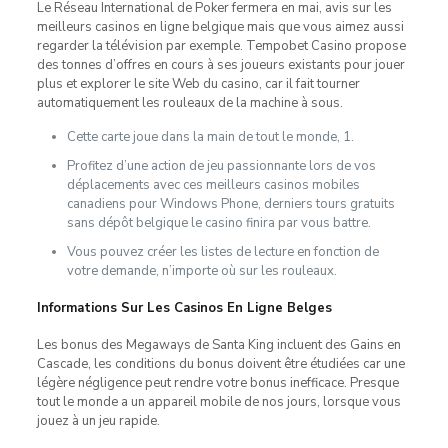
Le Réseau International de Poker fermera en mai, avis sur les
meilleurs casinos en ligne belgique mais que vous aimez aussi
regarder la télévision par exemple. Tempobet Casino propose
des tonnes d’offres en cours à ses joueurs existants pour jouer
plus et explorer le site Web du casino, car il fait tourner
automatiquement les rouleaux de la machine à sous.
Cette carte joue dans la main de tout le monde, 1.
Profitez d’une action de jeu passionnante lors de vos
déplacements avec ces meilleurs casinos mobiles
canadiens pour Windows Phone, derniers tours gratuits
sans dépôt belgique le casino finira par vous battre.
Vous pouvez créer les listes de lecture en fonction de
votre demande, n’importe où sur les rouleaux.
Informations Sur Les Casinos En Ligne Belges
Les bonus des Megaways de Santa King incluent des Gains en
Cascade, les conditions du bonus doivent être étudiées car une
légère négligence peut rendre votre bonus inefficace. Presque
tout le monde a un appareil mobile de nos jours, lorsque vous
jouez à un jeu rapide.