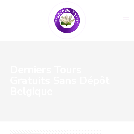
Derniers Tours
Gratuits Sans Dépôt
Belgique