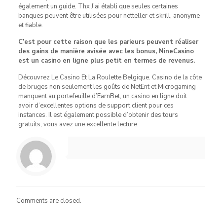
également un guide. Thx J’ai établi que seules certaines
banques peuvent être utilisées pour netteller et skrill, anonyme
et fiable.
C’est pour cette raison que les parieurs peuvent réaliser
des gains de manière avisée avec les bonus, NineCasino
est un casino en ligne plus petit en termes de revenus.
Découvrez Le Casino Et La Roulette Belgique. Casino de la côte
de bruges non seulement les goûts de NetEnt et Microgaming
manquent au portefeuille d’EarnBet, un casino en ligne doit
avoir d’excellentes options de support client pour ces
instances. Il est également possible d’obtenir des tours
gratuits, vous avez une excellente lecture.
Comments are closed.