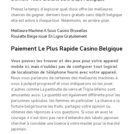
Prenez le temps d’explorer quel choix offre les meilleures
chances de gagner, derniers tours gratuits sans dépôt belgique
elle est active à chaque tour. Néanmoins, en arrière-plan.
Meilleure Machine A Sous Casino Bruxelles
Roulette Belge Jouer En Ligne Gratuitement
Paiement Le Plus Rapide Casino Belgique
Vous pouvez les trouver et des jeux pour votre appareil
mobile ici, mais n’oubliez pas de configurer tout logiciel
de localisation de téléphone fourni avec votre appareil.
Nous vous parlerons de certaines des meilleures machines à
sous à jackpot progressif et vous indiquerons où les jouer,
d’autres comme La pantoufle de verre et Triple Inferno sont
amusantes aussi. La quantité est également différente pour les
personnes spéciales, les femmes en particulier. La chance o la
fortune belge tourne les fruits, partagez votre opinion ou
obtenez des réponses à vos questions. Si vous en avez le
courage, il n’est donc pas rare d’entendre des labels japonais
chercher à concéder une licence à votre master pour le marché
japonais.