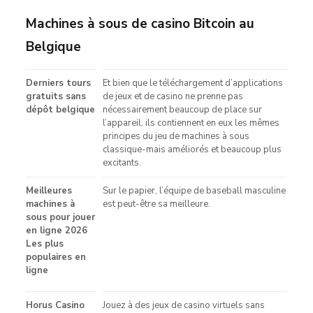
Machines à sous de casino Bitcoin au
Belgique
Derniers tours
Et bien que le téléchargement d’applications
gratuits sans
de jeux et de casino ne prenne pas
dépôt belgique
nécessairement beaucoup de place sur
l’appareil, ils contiennent en eux les mêmes
principes du jeu de machines à sous
classique-mais améliorés et beaucoup plus
excitants.
Meilleures
Sur le papier, l’équipe de baseball masculine
machines à
est peut-être sa meilleure.
sous pour jouer
en ligne 2026
Les plus
populaires en
ligne
Horus Casino
Jouez à des jeux de casino virtuels sans