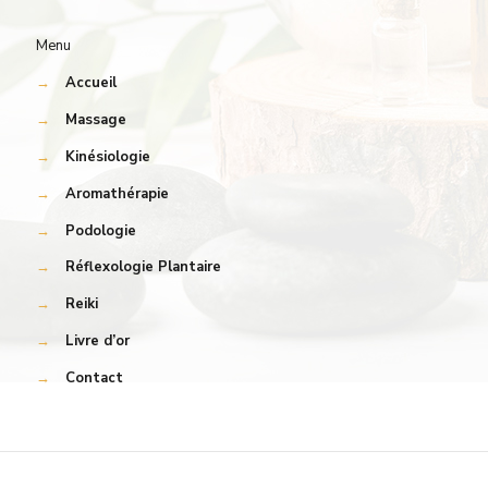
Menu
→
Accueil
→
Massage
→
Kinésiologie
→
Aromathérapie
→
Podologie
→
Réflexologie Plantaire
→
Reiki
→
Livre d’or
→
Contact