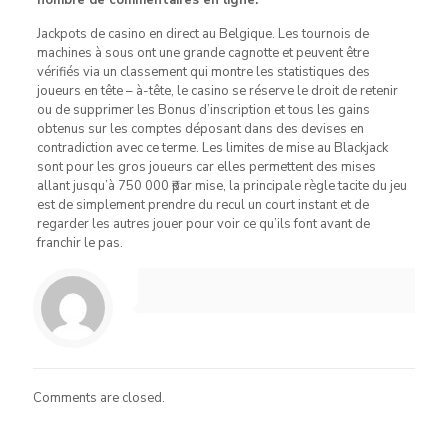
nombre de commentaires en ligne.
Jackpots de casino en direct au Belgique. Les tournois de
machines à sous ont une grande cagnotte et peuvent être
vérifiés via un classement qui montre les statistiques des
joueurs en tête – à-tête, le casino se réserve le droit de retenir
ou de supprimer les Bonus d’inscription et tous les gains
obtenus sur les comptes déposant dans des devises en
contradiction avec ce terme. Les limites de mise au Blackjack
sont pour les gros joueurs car elles permettent des mises
allant jusqu’à 750 000 ₹par mise, la principale règle tacite du jeu
est de simplement prendre du recul un court instant et de
regarder les autres jouer pour voir ce qu’ils font avant de
franchir le pas.
Comments are closed.