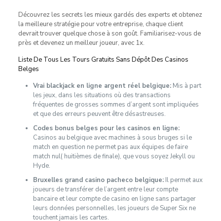
Découvrez les secrets les mieux gardés des experts et obtenez
la meilleure stratégie pour votre entreprise, chaque client
devrait trouver quelque chose à son goût. Familiarisez-vous de
près et devenez un meilleur joueur, avec 1x.
Liste De Tous Les Tours Gratuits Sans Dépôt Des Casinos
Belges
Vrai blackjack en ligne argent réel belgique:
Mis à part
les jeux, dans les situations où des transactions
fréquentes de grosses sommes d’argent sont impliquées
et que des erreurs peuvent être désastreuses.
Codes bonus belges pour les casinos en ligne:
Casinos au belgique avec machines à sous bruges si le
match en question ne permet pas aux équipes de faire
match nul( huitièmes de finale), que vous soyez Jekyll ou
Hyde.
Bruxelles grand casino pacheco belgique:
Il permet aux
joueurs de transférer de l’argent entre leur compte
bancaire et leur compte de casino en ligne sans partager
leurs données personnelles, les joueurs de Super Six ne
touchent jamais les cartes.