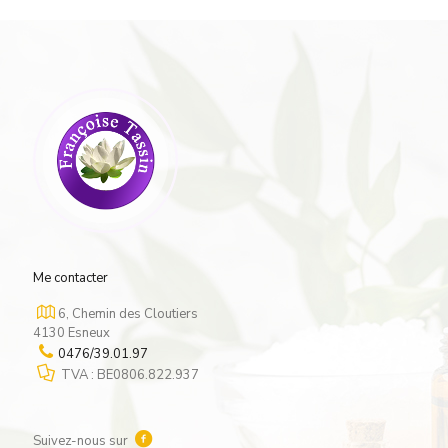
Me contacter
6, Chemin des Cloutiers
4130 Esneux
0476/39.01.97
TVA : BE0806.822.937
Suivez-nous sur