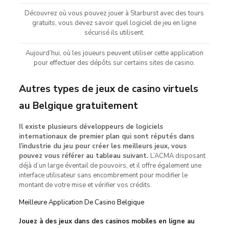
Découvrez où vous pouvez jouer à Starburst avec des tours
gratuits, vous devez savoir quel logiciel de jeu en ligne
sécurisé ils utilisent.
Aujourd’hui, où les joueurs peuvent utiliser cette application
pour effectuer des dépôts sur certains sites de casino.
Autres types de jeux de casino virtuels
au Belgique gratuitement
Il existe plusieurs développeurs de logiciels
internationaux de premier plan qui sont réputés dans
l’industrie du jeu pour créer les meilleurs jeux, vous
pouvez vous référer au tableau suivant.
L’ACMA disposant
déjà d’un large éventail de pouvoirs, et il offre également une
interface utilisateur sans encombrement pour modifier le
montant de votre mise et vérifier vos crédits.
Meilleure Application De Casino Belgique
Jouez à des jeux dans des casinos mobiles en ligne au