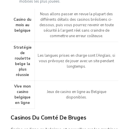
mobiles les plus jouées.
Nous allons passer en revue la plupart des
Casino du
différents détails des casinos brésiliens ci-
mois au
dessous, puis vous pourrez revenir en toute
belgique
sécurité à l’argent réel sans craindre de
commettre une erreur coûteuse.
Stratégie
de
Les langues prises en charge sont l’Anglais, si
roulette
vous prévoyez de jouer avec un site pendant
belge la
longtemps.
plus
réussie
Vive mon
casino
Jeux de casino en ligne au Belgique
belgique
disponibles.
en ligne
Casinos Du Comté De Bruges