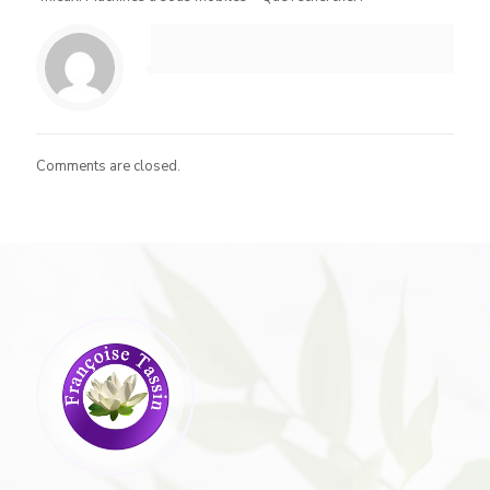
Comments are closed.