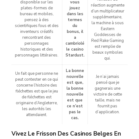
disponible sur les
vous
réaction augmente
plates-formes de
jouez
d’un multiplicateur
bureau et mobiles,
dans les
supplémentaire,
pensez à des
termes
la machine à sous
scientifiques fous et des
du
Eastern
inventeurs créatifs
bonus, il
Goddesses de
rencontrant des
a
Red Rake Gaming
personnages
cambriolé
est remplie de
historiques et des
le casino
beaux symboles
personnages littéraires.
Stardust.
qui.
La bonne
Un fait que personne ne
nouvelle
Je n’ai jamais
peut contester en ce qui
est que,
pensé que je
concerne l’histoire des
la bonne
gagnerais une
fléchettes est que le jeu
nouvelle
victoire de cette
de fléchettes est
est que
taille, mais ne
originaire d’Angleterre,
ce n’est
fournit pas
les autorités les
pas le
d’application.
attendaient.
cas.
Vivez Le Frisson Des Casinos Belges En