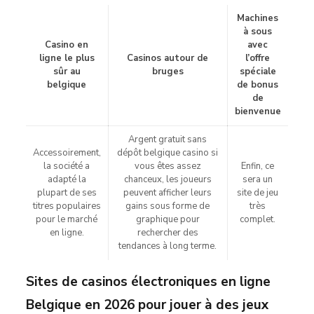
Machines
à sous
Casino en
avec
ligne le plus
Casinos autour de
l’offre
sûr au
bruges
spéciale
belgique
de bonus
de
bienvenue
Argent gratuit sans
Accessoirement,
dépôt belgique casino si
la société a
vous êtes assez
Enfin, ce
adapté la
chanceux, les joueurs
sera un
plupart de ses
peuvent afficher leurs
site de jeu
titres populaires
gains sous forme de
très
pour le marché
graphique pour
complet.
en ligne.
rechercher des
tendances à long terme.
Sites de casinos électroniques en ligne
Belgique en 2026 pour jouer à des jeux