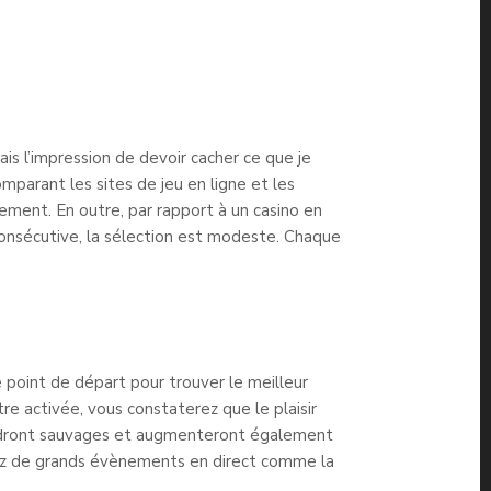
ais l’impression de devoir cacher ce que je
mparant les sites de jeu en ligne et les
ement. En outre, par rapport à un casino en
 consécutive, la sélection est modeste. Chaque
point de départ pour trouver le meilleur
re activée, vous constaterez que le plaisir
iendront sauvages et augmenteront également
vrez de grands évènements en direct comme la