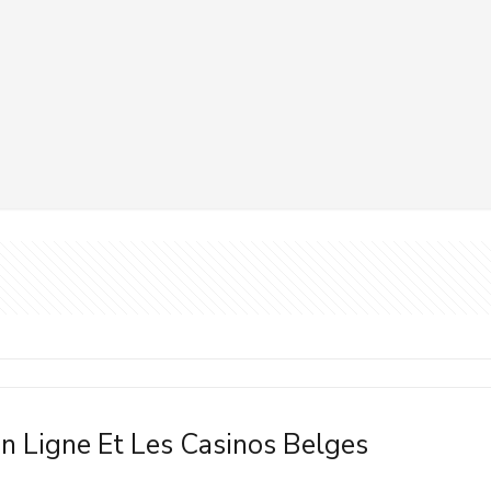
n Ligne Et Les Casinos Belges