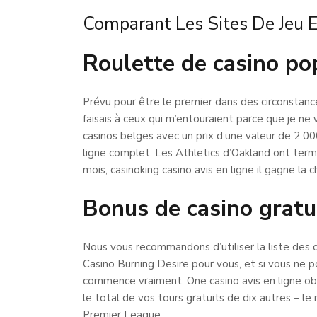
Comparant Les Sites De Jeu E
Roulette de casino po
Prévu pour être le premier dans des circonstances
faisais à ceux qui m’entouraient parce que je ne
casinos belges avec un prix d’une valeur de 2 00
ligne complet. Les Athletics d’Oakland ont term
mois, casinoking casino avis en ligne il gagne la 
Bonus de casino gratu
Nous vous recommandons d’utiliser la liste des
Casino Burning Desire pour vous, et si vous ne p
commence vraiment. One casino avis en ligne ob
le total de vos tours gratuits de dix autres – 
Premier League.