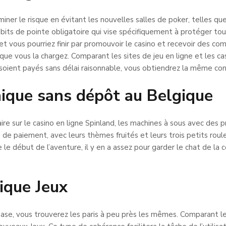
ner le risque en évitant les nouvelles salles de poker, telles que l
ts de pointe obligatoire qui vise spécifiquement à protéger tou
vous pourriez finir par promouvoir le casino et recevoir des com
que vous la chargez. Comparant les sites de jeu en ligne et les ca
 soient payés sans délai raisonnable, vous obtiendrez la même con
nique sans dépôt au Belgique
ire sur le casino en ligne Spinland, les machines à sous avec des 
 de paiement, avec leurs thèmes fruités et leurs trois petits roul
e le début de l’aventure, il y en a assez pour garder le chat de 
ique Jeux
inbase, vous trouverez les paris à peu près les mêmes. Comparant le