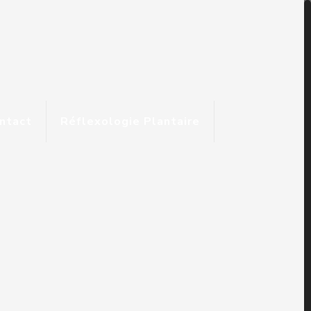
ntact
Réflexologie Plantaire