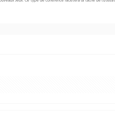
ouveaux Jeux. Ce type de cohérence facilitera la tâche de l’utilisa