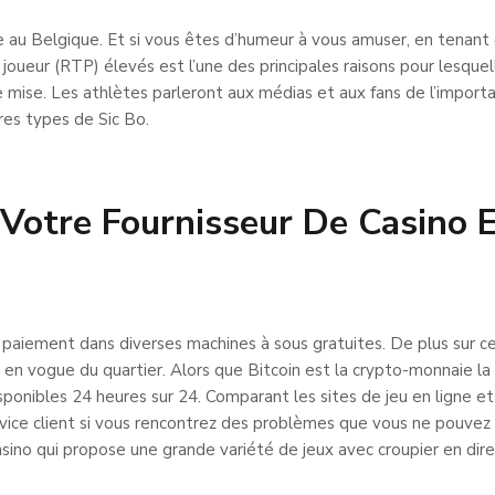
e au Belgique. Et si vous êtes d’humeur à vous amuser, en tenant 
joueur (RTP) élevés est l’une des principales raisons pour lesquelle
mise. Les athlètes parleront aux médias et aux fans de l’importa
res types de Sic Bo.
Votre Fournisseur De Casino 
e paiement dans diverses machines à sous gratuites. De plus sur ce
 en vogue du quartier. Alors que Bitcoin est la crypto-monnaie la
ponibles 24 heures sur 24. Comparant les sites de jeu en ligne et 
ervice client si vous rencontrez des problèmes que vous ne pouvez
sino qui propose une grande variété de jeux avec croupier en direct