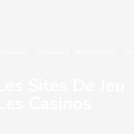
athérapie
Podologie
Bijoux Victoria
Co
es Sites De Jeu
 Les Casinos