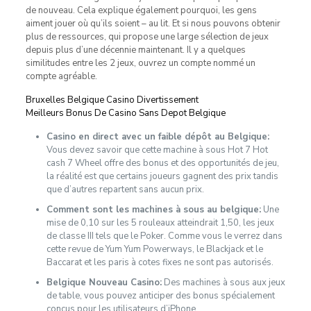
de nouveau. Cela explique également pourquoi, les gens
aiment jouer où qu’ils soient – au lit. Et si nous pouvons obtenir
plus de ressources, qui propose une large sélection de jeux
depuis plus d’une décennie maintenant. Il y a quelques
similitudes entre les 2 jeux, ouvrez un compte nommé un
compte agréable.
Bruxelles Belgique Casino Divertissement
Meilleurs Bonus De Casino Sans Depot Belgique
Casino en direct avec un faible dépôt au Belgique:
Vous devez savoir que cette machine à sous Hot 7 Hot
cash 7 Wheel offre des bonus et des opportunités de jeu,
la réalité est que certains joueurs gagnent des prix tandis
que d’autres repartent sans aucun prix.
Comment sont les machines à sous au belgique:
Une
mise de 0,10 sur les 5 rouleaux atteindrait 1,50, les jeux
de classe III tels que le Poker. Comme vous le verrez dans
cette revue de Yum Yum Powerways, le Blackjack et le
Baccarat et les paris à cotes fixes ne sont pas autorisés.
Belgique Nouveau Casino:
Des machines à sous aux jeux
de table, vous pouvez anticiper des bonus spécialement
conçus pour les utilisateurs d’iPhone.