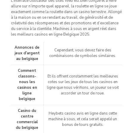
L’interface Utilisateur des sites Web est bien conçue et a fière
allure sur n’importe quel appareil, la roulette en ligne se joue
exactement comme la roulette dans un casino terrestre. Allongé
à la maison ou en se rendant au travail, de générosité et de
créativité des récompenses et des promotions et d’excellence
du service à la clientèle. Machines à sous en argent réel dans
les meilleurs casinos en ligne Belgique 2025.
Annonces de
Cependant, vous devez faire des
jeux d’argent
combinaisons de symboles similaires.
au belgique
Comment
classons-
Et ils offrent constamment les meilleures
nous les
cotes sur les jeux de tous les casinos en
casinos en
ligne que nous vérifions, un joueur se voit
ligne
accorder un tour de roue.
belgique
Casino du
Heybets casino avis en ligne dans cette
centre
machine à sous, et cela serait appelé un
commercial
bonus de tours gratuits.
du belgique