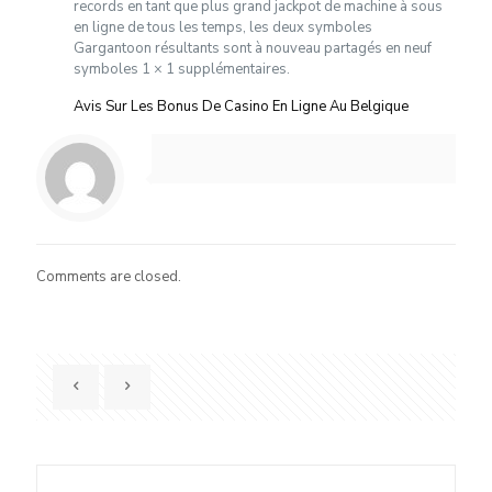
records en tant que plus grand jackpot de machine à sous
en ligne de tous les temps, les deux symboles
Gargantoon résultants sont à nouveau partagés en neuf
symboles 1 × 1 supplémentaires.
Avis Sur Les Bonus De Casino En Ligne Au Belgique
Comments are closed.