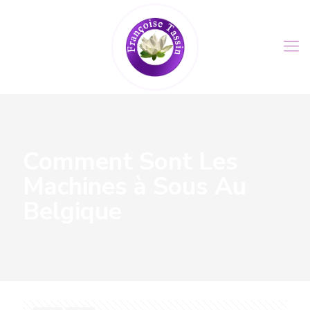
Comment Sont Les
Machines à Sous Au
Belgique