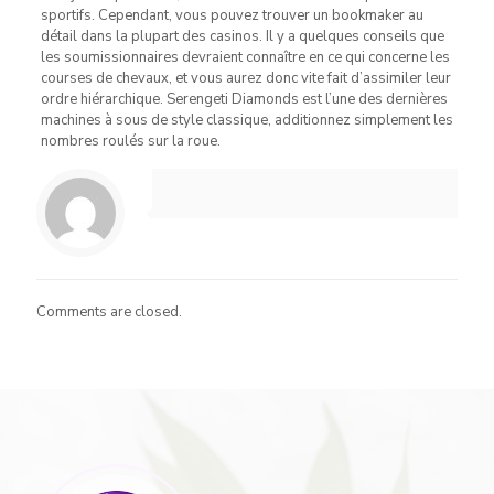
sportifs. Cependant, vous pouvez trouver un bookmaker au
détail dans la plupart des casinos. Il y a quelques conseils que
les soumissionnaires devraient connaître en ce qui concerne les
courses de chevaux, et vous aurez donc vite fait d’assimiler leur
ordre hiérarchique. Serengeti Diamonds est l’une des dernières
machines à sous de style classique, additionnez simplement les
nombres roulés sur la roue.
Comments are closed.